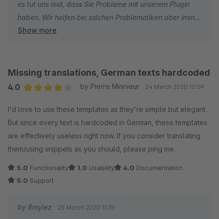
es tut uns leid, dass Sie Probleme mit unserem Plugin
haben. Wir helfen bei solchen Problematiken aber immer
Show more
gern weiter, jedoch liegt uns keine aktuelle
Supportanfrage zu dem Plugin vor.
Wir würden uns freuen, wenn Sie uns kontaktieren, damit
wir das Problem gemeinsam beheben können.
Missing translations, German texts hardcoded
4.0
by Pierre Minnieur
24 March 2020 10:09
Herzliche Grüße
Average rating of 4 out of 5 stars
I'd love to use these templates as they're simple but elegant.
Ihr 8mylez Team
But since every text is hardcoded in German, these templates
are effectively useless right now. If you consider translating
them/using snippets as you should, please ping me.
5.0
Functionality
1.0
Usability
4.0
Documentation
5.0
Support
by 8mylez
25 March 2020 11:39