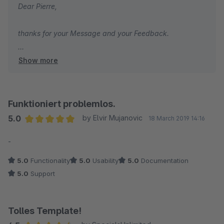
Dear Pierre,
thanks for your Message and your Feedback.
Show more
We have registered this aspect in the Agenda for the
Plugin. As soon as we can deliver an Update, we will
text you.
Funktioniert problemlos.
Have a nice day and stay healthy.
5.0
by Elvir Mujanovic
18 March 2019 14:16
Average rating of 5 out of 5 stars
-
Best Regards
your 8mylez Team
5.0
Functionality
5.0
Usability
5.0
Documentation
5.0
Support
Tolles Template!