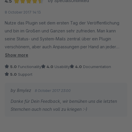
4.5
by SpecialsUnlimited
Average rating of 4.5 out of 5 stars
8 October 2017 14:13
Nutze das Plugin seit dem ersten Tag der Veröffentlichung
und bin im Großen und Ganzen sehr zufrieden. Man kann
seine Status- und System-Mails zentral über ein Plugin
verschönern, aber auch Anpassungen per Hand an jeder
Vorlage vornehmen.
Show more
Vorsicht ist nur geboten, beim Klick auf "Lade 8Mylez
5.0
Functionality
4.0
Usability
4.0
Documentation
Templates" und "Lade originale (alte) templates". Dabei
5.0
Support
werden alle Inhalte überschrieben. Daher mein Tipp: Passt als
allererstes die Hintergrundfarben und den Footer im Plugin an,
by 8mylez
8 October 2017 23:00
bevor ihr euch an die Anpassungen der jeweiligen E-Mail-
Danke für Dein Feedback, wir bemühen uns die letzten
Vorlage macht. Daher ein paar Sterne Abzug, da dies am
Sternchen auch noch voll zu kriegen :-)
Anfang etwas unklar war und ich meine ganzen Vorlagen neu
anpassen musste nachdem ich eine Hintergrundfarbe
geändert habe.