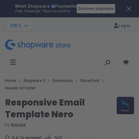
Meet Shopware
Payments
Skip to main content
Discover payments
Fast. Powerful. Yours to control.
SW 5
Log in
Home
Shopware 5
Extensions
Storefront
Header & Footer
Responsive Email
Template Nero
by
8mylez
3.6
(4 reviews)
522