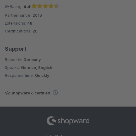
Ø-Rating:
4.6
Partner since:
2015
Average rating of 4.6 out of 5 stars
Extensions:
48
Certifications:
20
Support
Based in:
Germany
Speaks:
German, English
Response time:
Quickly
Shopware 6 certified