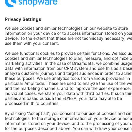
Copyright © shopware AG - All rights reserved
Notice: * All prices are quoted net of the statutory value-added tax