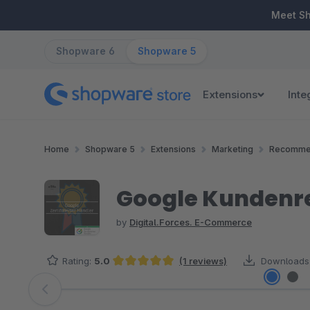
ip to main content
Skip to search
Skip to main navigation
Meet S
Shopware 6
Shopware 5
Extensions
Inte
Home
Shopware 5
Extensions
Marketing
Recomme
Google Kundenrez
by
Digital.Forces. E-Commerce
Rating:
5.0
(1 reviews)
Downloads
Average rating of 5 out of 5 stars
Skip image gallery