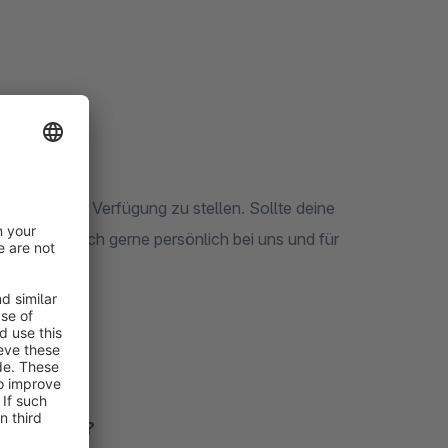
?
n das liegen?