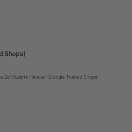
d Shops)
ops)