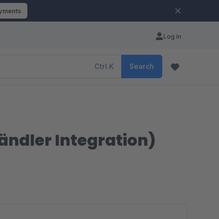
ayments
Log in
Ctrl
K
Search
ändler Integration)