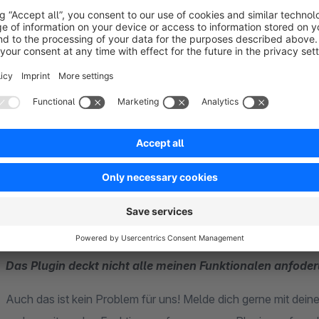
Solltest du Probleme haben eines unserer Plugins in deine
jederzeit bei uns melden!
Beachte bitte:
Hinweise und Fehlermeldungen helfen uns, deinen Fall so schnell wie möglich zu bearbeiten. Schaue bitte vor der
Kontaktaufnahme bitte innerhalb der Shop und Server Logs.
Das Plugin deckt nicht alle meinen Funktionalen anfode
Auch das ist kein Problem für uns! Melde dich gerne mit deinen gewünschten Features! Wir prüfen jeden Hinweis