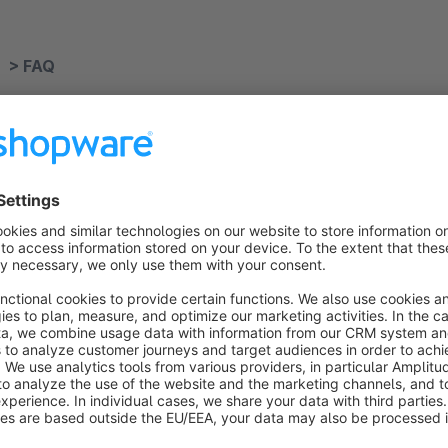
> FAQ
Ist das Plugin mit meiner Shopware Version kompatibel
Unser bestreben ist es, Plugins für nahezu alle verfügbaren Versionen zur Verfügung zu stellen. Sollte deine
eingesetzte Version nicht mit unserem Plugin kompatibel sein, so melde dich gerne persönlich bei uns und für
versuchen eine für dich akzeptable Lösung zu finden!
Das Plugin funktioniert bei dir im Shop nicht, woran kan