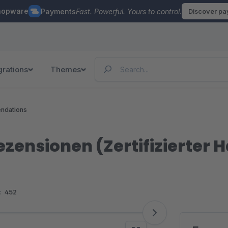
hopware
Payments
Fast. Powerful. Yours to control.
Discover p
grations
Themes
ndations
ensionen (Zertifizierter H
:
452