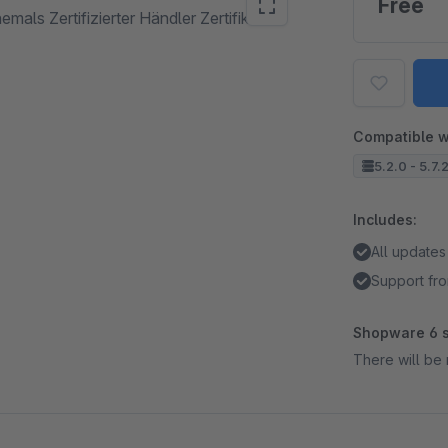
Free
als Zertifizierter Händler Zertifikat
Compatible w
5.2.0 - 5.7.
Includes:
All updates
Support fro
Shopware 6 s
There will be 