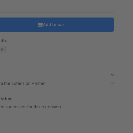
Add to cart
ith:
20
m the Extension Partner
tatus:
no successor for this extension