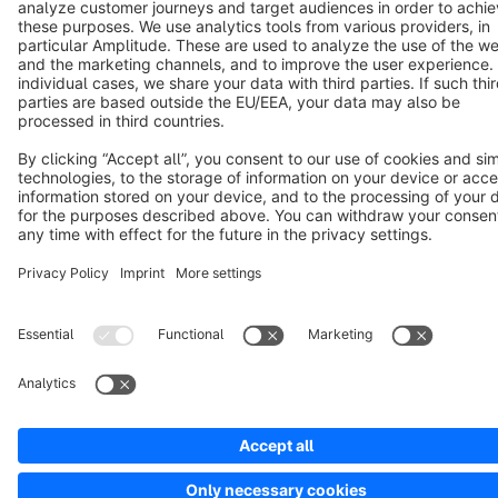
Copyright © shopware AG - All rights reserved
Notice: * All prices are quoted net of the statutory value-added tax