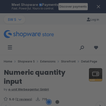
Meet Shopware
Payments
Skip to main content
Discover payments
Fast. Powerful. Yours to control.
SW 5
Log in
Home
Shopware 5
Extensions
Storefront
Detail Page
Numeric quantity
input
by
e-unit Werbeagentur GmbH
5.0
(2 reviews)
715