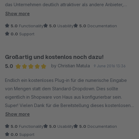
das Unternehmen deutlich attraktiver als andere Anbieter,
auch wenn es nicht die schnelle Münze bringt.
Show more
5.0
Functionality
5.0
Usability
5.0
Documentation
Es wäre genial, wenn dieses Plugin noch für die neuen
0.0
Support
Shopware Versionen freigegeben werden könnte. Ansonsten
bleibt nur zu sagen: DANKE!
Großartig und kostenlos noch dazu!
5.0
by Christian Matula
9 June 2016 13:36
Average rating of 5 out of 5 stars
Endlich ein kostenloses Plug-in für die numerische Eingabe
von Mengen statt dem Standard-Dropdown. Dies sollte
eigentlich in Shopware von Haus aus konfigurierbar sein.
Super! Vielen Dank für die Bereitstellung dieses kostenlosen
Plug-in!
Show more
5.0
Functionality
5.0
Usability
5.0
Documentation
Eine Bitte...
0.0
Support
Absolut cool wäre es, wenn man die numerische Eingabe nur