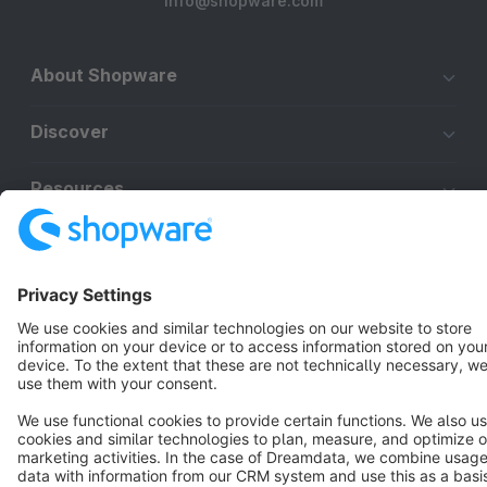
info@shopware.com
About Shopware
Discover
Resources
English
Star
3k+
Terms & Conditions
Privacy
Legal notice
Cookie settings