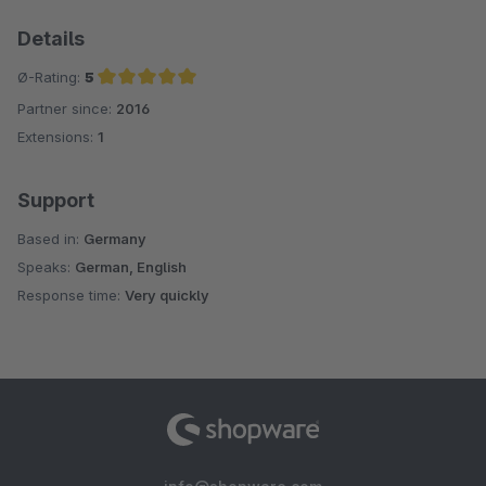
Details
Ø-Rating:
5
Partner since:
2016
Average rating of 5 out of 5 stars
Extensions:
1
Support
Based in:
Germany
Speaks:
German, English
Response time:
Very quickly