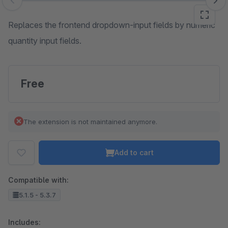
Skip image gallery
Replaces the frontend dropdown-input fields by numeric
quantity input fields.
Free
The extension is not maintained anymore.
Add to cart
Compatible with:
5.1.5 - 5.3.7
Includes: