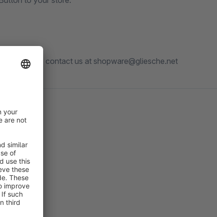
Button to your store.
n't hesitate to contact us at shopware@gliesche.net