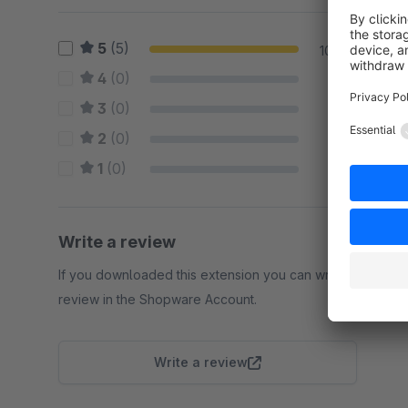
5
(5)
100 %
4
(0)
0 %
3
(0)
0 %
2
(0)
0 %
1
(0)
0 %
Write a review
If you downloaded this extension you can write a
review in the Shopware Account.
Write a review