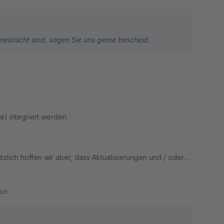
ewünscht sind, sagen Sie uns gerne bescheid.
) integriert werden.
lich hoffen wir aber, dass Aktualisierungen und / oder
prüfungen für die jeweils aktuelle SW-Version rechtzeitig durchgeführt werden. :-)
rt
! :-)