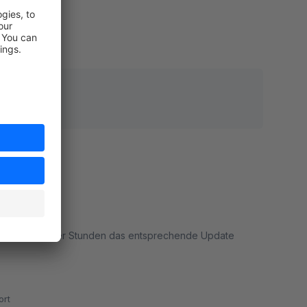
rt
16 18:25
n ist.
innen weniger Stunden das entsprechende Update
rt