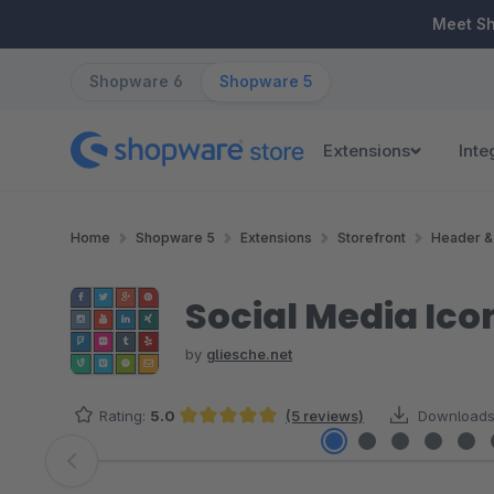
ip to main content
Skip to search
Skip to main navigation
Meet S
Shopware 6
Shopware 5
Extensions
Inte
Home
Shopware 5
Extensions
Storefront
Header &
Social Media Ic
by
gliesche.net
Rating:
5.0
(5 reviews)
Downloads
Average rating of 5 out of 5 stars
Skip image gallery