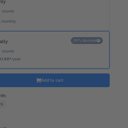
hly
*
/month
 monthly
25% discount
ally
*
/month
31.50*
/year
Add to cart
ith:
20