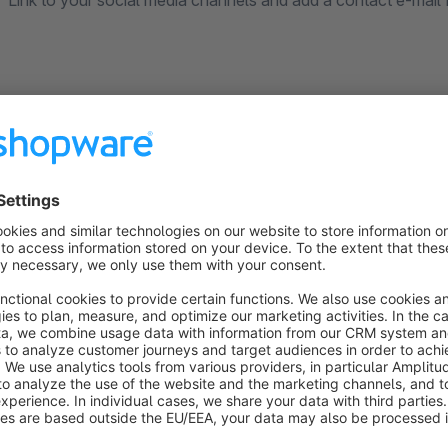
Link to your social media channels and add a contact e-mail 
If you think Icons are missing or you have any feedback, do
Sort by
Super Plugin, Super Team
5.0
by KS_2017
11 April 2017 14:26
Average rating of 5 out of 5 stars
Das Plugin funktionierte von beginn her hervorragend.