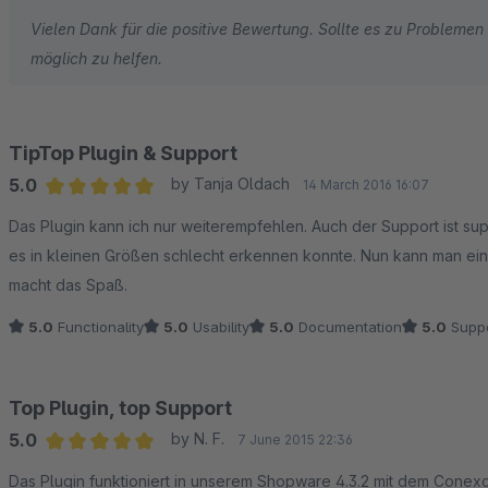
Vielen Dank für die positive Bewertung. Sollte es zu Problemen
möglich zu helfen.
TipTop Plugin & Support
5.0
by Tanja Oldach
14 March 2016 16:07
Average rating of 5 out of 5 stars
Das Plugin kann ich nur weiterempfehlen. Auch der Support ist supe
es in kleinen Größen schlecht erkennen konnte. Nun kann man ein
macht das Spaß.
5.0
Functionality
5.0
Usability
5.0
Documentation
5.0
Suppo
Top Plugin, top Support
5.0
by N. F.
7 June 2015 22:36
Average rating of 5 out of 5 stars
Das Plugin funktioniert in unserem Shopware 4.3.2 mit dem Cone