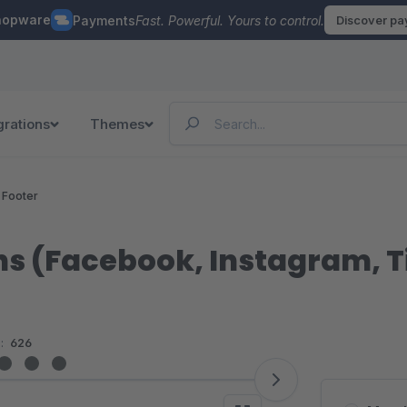
hopware
Payments
Fast. Powerful. Yours to control.
Discover p
grations
Themes
 Footer
ons (Facebook, Instagram, 
:
626