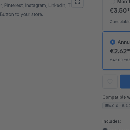
Mont
, Pinterest, Instagram, Linkedin, TikTok,
€3.50
utton to your store.
Cancelable
Annu
€2.62
€42.00
*
€
Compatible w
4.0.0 - 5.7.
Includes: