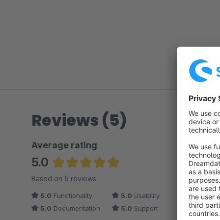
Reviews (5)
Average rating
5.0
Average rating of 5 out of 5 stars
Based on 5 reviews
5.0
Functionality
5.0
Usability
5.0
Documentation
5.0
Support