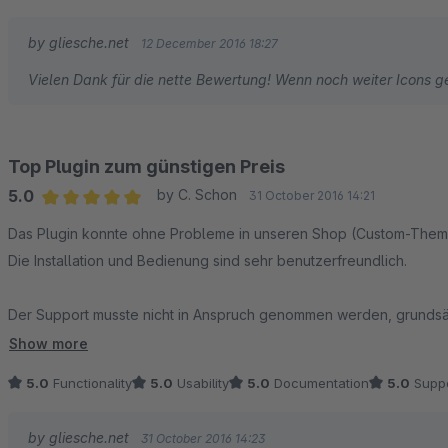
by gliesche.net
12 December 2016 18:27
Vielen Dank für die nette Bewertung! Wenn noch weiter Icons g
Top Plugin zum günstigen Preis
5.0
by C. Schon
31 October 2016 14:21
Average rating of 5 out of 5 stars
Das Plugin konnte ohne Probleme in unseren Shop (Custom-Theme
Die Installation und Bedienung sind sehr benutzerfreundlich.
Der Support musste nicht in Anspruch genommen werden, grundsätz
Kompatibilitäts
Show more
5.0
Functionality
5.0
Usability
5.0
Documentation
5.0
Suppo
Das Team von wasser-aktuell.com bedankt sich für das tolle Plugin
by gliesche.net
31 October 2016 14:23