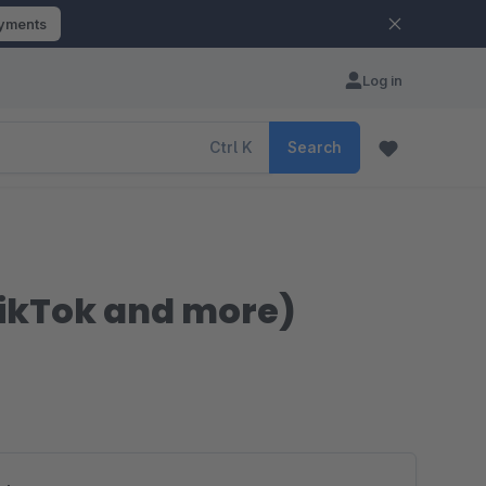
ayments
Log in
Ctrl
K
Search
TikTok and more)