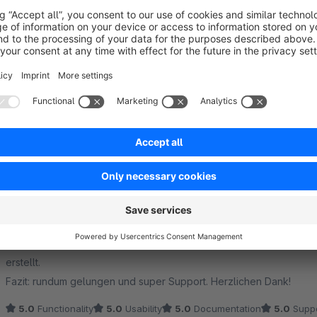
Macht was es soll, lässt sich anpassen etc.
Und auch wenn mal was ist, Die Strategen helfen immer gerne!
5.0
Functionality
5.0
Usability
5.0
Documentation
5.0
Suppo
by gliesche.net
11 April 2017 15:34
Vielen Dank für die Bewertung!
super Performance
5.0
by Denise von Hohenesche
12 December 20
Average rating of 5 out of 5 stars
Klasse Plugin, das einfach funktioniert und kinderleicht einzurichte
Zu meinem Erweiterungswunsch (SoundCloud) wurde dann auch b
erstellt.
Fazit: rundum gelungen und super Support. Herzlichen Dank!
5.0
Functionality
5.0
Usability
5.0
Documentation
5.0
Suppo