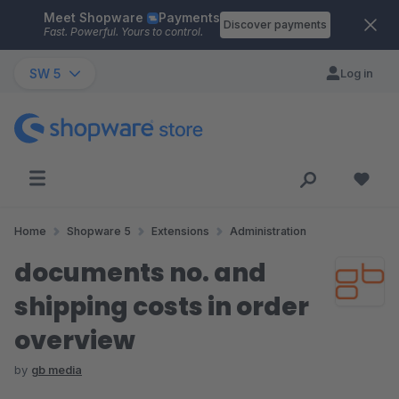
Meet Shopware
Payments
Skip to main content
Discover payments
Fast. Powerful. Yours to control.
SW 5
Log in
Home
Shopware 5
Extensions
Administration
documents no. and
shipping costs in order
overview
by
gb media