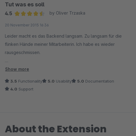
Tut was es soll
4.5
by Oliver Trzaska
Average rating of 4.5 out of 5 stars
20 November 2015 16:36
Leider macht es das Backend langsam. Zu langsam für die
flinken Hände meiner Mitarbeiterin. Ich habe es wieder
rausgeschmissen.
Die Idee ist aber gut, und ich finde es vollkommen
Show more
unverständlich, dass man im Standard nicht nach
3.5
Functionality
5.0
Usability
5.0
Documentation
Rechnungsnummer suchen kann. Da dies die Nummer ist, die
4.0
Support
die meisten Kunden bei der Überweisung angeben.
About the Extension