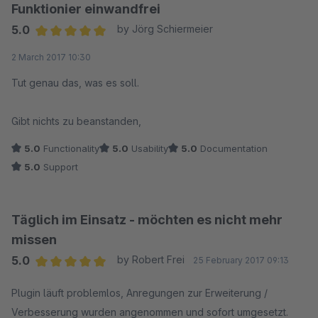
Funktionier einwandfrei
5.0
by Jörg Schiermeier
Average rating of 5 out of 5 stars
2 March 2017 10:30
Tut genau das, was es soll.
Gibt nichts zu beanstanden,
5.0
Functionality
5.0
Usability
5.0
Documentation
5.0
Support
Täglich im Einsatz - möchten es nicht mehr
missen
5.0
by Robert Frei
25 February 2017 09:13
Average rating of 5 out of 5 stars
Plugin läuft problemlos, Anregungen zur Erweiterung /
Verbesserung wurden angenommen und sofort umgesetzt.