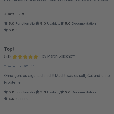
Das Plugin löst das Problemchen aber einwandfrei und das zu
Show more
einem wirklich fairen Preis. Das dass Backend dadurch
5.0
Functionality
5.0
Usability
5.0
Documentation
langsamer wird, kann ich nicht sagen, läuft alles genauso
5.0
Support
schnell wie ohne dem Plugin auch.
Top!
5.0
by Martin Spickhoff
Average rating of 5 out of 5 stars
2 December 2015 14:55
Ohne geht es eigentlich nicht! Macht was es soll, Gut und ohne
Probleme!
5.0
Functionality
5.0
Usability
5.0
Documentation
5.0
Support