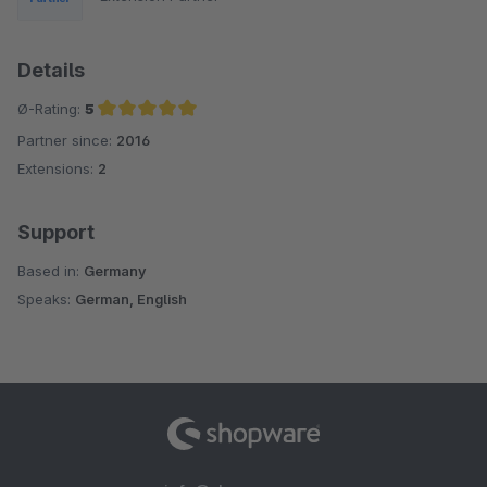
Details
Ø-Rating:
5
Partner since:
2016
Average rating of 5 out of 5 stars
Extensions:
2
Support
Based in:
Germany
Speaks:
German, English