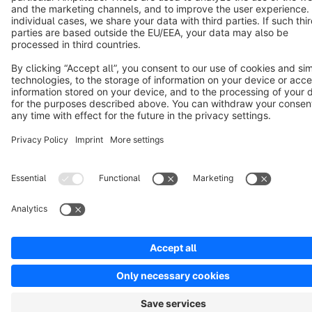
Copyright © shopware AG - All rights reserved
Notice: * All prices are quoted net of the statutory value-added tax