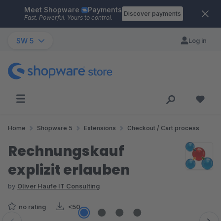
Meet Shopware
Payments
Skip to main content
Discover payments
Fast. Powerful. Yours to control.
SW 5
Log in
Home
Shopware 5
Extensions
Checkout / Cart process
Rechnungskauf
explizit erlauben
by
Oliver Haufe IT Consulting
no rating
<50