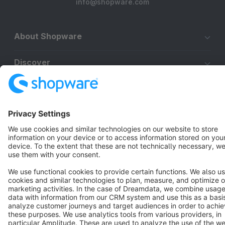
info@shopware.com
About Shopware
Discover
Resources
English
Star
3k+
Terms & Conditions
Privacy
Legal notice
Cookie settings