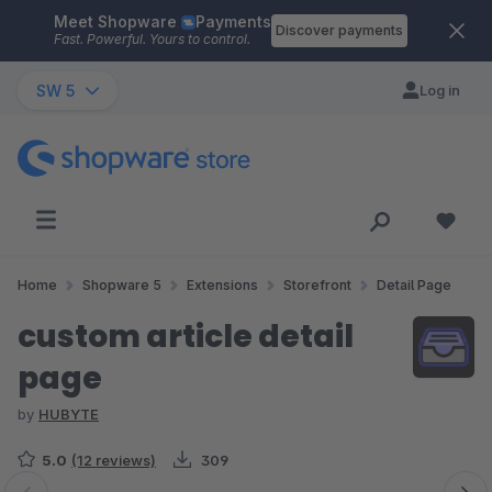
Meet Shopware
Payments
Skip to main content
Discover payments
Fast. Powerful. Yours to control.
SW 5
Log in
Home
Shopware 5
Extensions
Storefront
Detail Page
custom article detail
page
by
HUBYTE
5.0
(12 reviews)
309