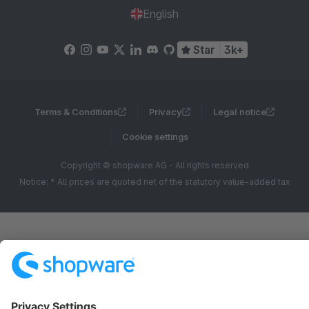
English
Star
3k+
Terms & Conditions
Privacy
Legal notice
Cookie settings
Copyright © shopware AG - All rights reserved
Notice: * All prices are quoted net of the statutory value-added tax