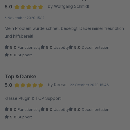
Detailseite so umfangreich ist, hat das Plugin natürlich noch
5.0
by Wolfgang Schmidt
Potenzial für viele weitere Möglichkeiten die Detailseite
Average rating of 5 out of 5 stars
6 November 2020 15:12
anzupassen. Ich freue mich schon auf die weiteren Features,
die dieses Plugin in Zukunft bietet.
Mein Problem wurde schnell beseitigt. Dabei immer freundlich
und hilfsbereit!
5.0
Functionality
5.0
Usability
5.0
Documentation
5.0
Support
Top & Danke
5.0
by Reese
22 October 2020 15:43
Average rating of 5 out of 5 stars
Klasse Plugin & TOP Support!
5.0
Functionality
5.0
Usability
5.0
Documentation
5.0
Support