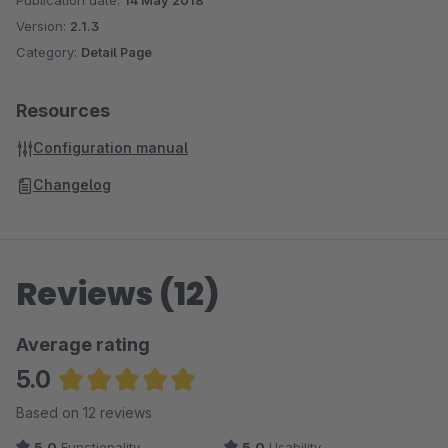
Publication date:
14 May 2018
Version:
2.1.3
Category:
Detail Page
Resources
Configuration manual
Changelog
Reviews (12)
Average rating
5.0
Average rating of 5 out of 5 stars
Based on 12 reviews
5.0
Functionality
5.0
Usability