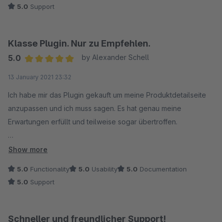
5.0
Support
Klasse Plugin. Nur zu Empfehlen.
5.0
by Alexander Schell
Average rating of 5 out of 5 stars
13 January 2021 23:32
Ich habe mir das Plugin gekauft um meine Produktdetailseite
anzupassen und ich muss sagen. Es hat genau meine
Erwartungen erfüllt und teilweise sogar übertroffen.
Man kann vieles optimieren und Herr Huebert hat das Plugin
Show more
im Sinne einer durchdachten Conversion-Optimierung
5.0
Functionality
5.0
Usability
5.0
Documentation
entwickelt.
5.0
Support
Bei einigen Supportfällen hat Herr Huebert mir schnell,
geduldig und zuvorkommend weiterhelfen können. Da die
Schneller und freundlicher Support!