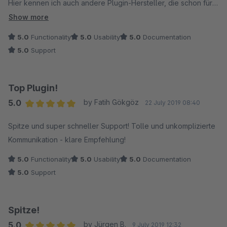
Hier kennen ich auch andere Plugin-Hersteller, die schon für
eine Frage noch Geld einkassieren möchten.
Show more
5.0
Functionality
5.0
Usability
5.0
Documentation
5.0
Support
Top Plugin!
5.0
by Fatih Gökgöz
22 July 2019 08:40
Average rating of 5 out of 5 stars
Spitze und super schneller Support! Tolle und unkomplizierte
Kommunikation - klare Empfehlung!
5.0
Functionality
5.0
Usability
5.0
Documentation
5.0
Support
Spitze!
5.0
by Jürgen B.
9 July 2019 12:32