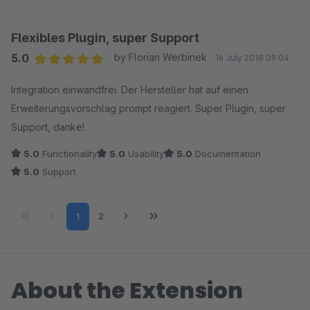
Flexibles Plugin, super Support
5.0
by Florian Werbinek
16 July 2018 09:04
Average rating of 5 out of 5 stars
Integration einwandfrei. Der Hersteller hat auf einen
Erweiterungsvorschlag prompt reagiert. Super Plugin, super
Support, danke!
5.0
Functionality
5.0
Usability
5.0
Documentation
5.0
Support
Page
Page
1
2
About the Extension