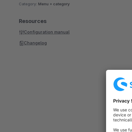
Category:
Menu + category
Resources
Configuration manual
Changelog