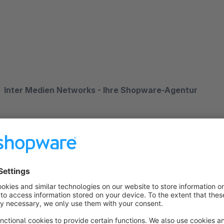
Inter Medien Networks - Ihre Shopware-Agentur
Inter Medien Networks ist Ihr professioneller Shopware-Part
Umsetzung. Egal ob Relaunch eines vorhandenen Onlineshop
komplett neue Konzeption und Realisierung eines Shopware-S
in der Lage auch anspruchsvollste Ideen umzusetzen.