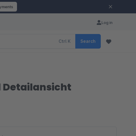
ayments
Log in
Ctrl
K
Search
 Detailansicht