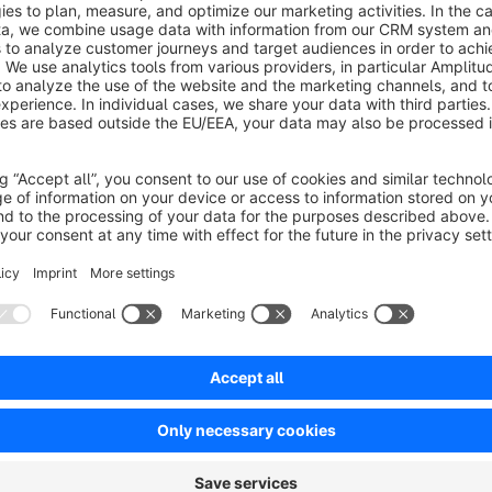
www.inter-medien.com
Sort by
50% Funktion
4.0
by Mario Müller
17 January 2019 11:04
Average rating of 4 out of 5 stars
Mal funktionierts, mal wieder nicht, ich gebe es jetzt auf. Nach 11
auslaufen. Dank an den Support für seine Bemühungen, auch wenn 
Hauptproblem: Die Anzeige im Listing tuts nicht. Auf der Artikeldetai
Also wer auf die Listingfunktion verzichten kann (kann man ja auc