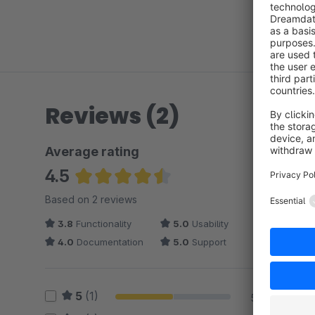
Reviews (2)
Average rating
4.5
Average rating of 4.5 out of 5 stars
Based on 2 reviews
3.8
Functionality
5.0
Usability
4.0
Documentation
5.0
Support
5
(1)
50 %