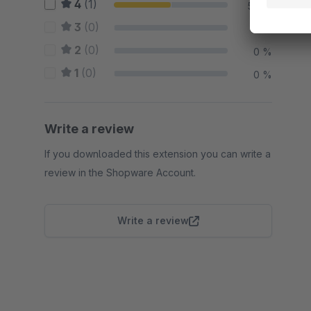
4
(1)
50 %
3
(0)
0 %
2
(0)
0 %
1
(0)
0 %
Write a review
If you downloaded this extension you can write a
review in the Shopware Account.
Write a review