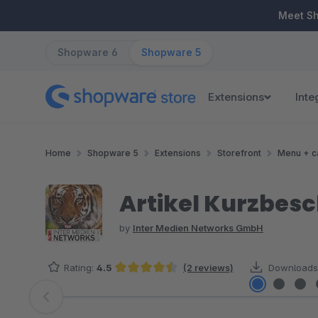
ip to main content
Skip to search
Skip to main navigation
Meet S
Shopware 6
Shopware 5
Extensions
Inte
Home
Shopware 5
Extensions
Storefront
Menu + c
Artikel Kurzbesc
by
Inter Medien Networks GmbH
Rating:
4.5
(2 reviews)
Downloads
Average rating of 4.5 out of 5 stars
Skip image gallery