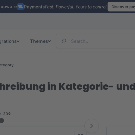
hopware
Payments
Fast. Powerful. Yours to control.
Discover p
grations
Themes
ategory
hreibung in Kategorie- und
:
209