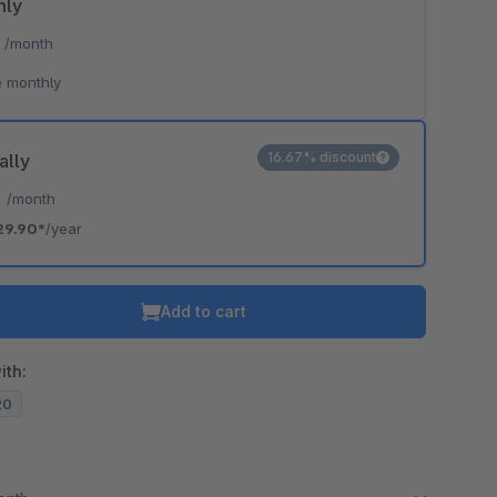
hly
*
/month
 monthly
16.67% discount
ally
*
/month
29.90*
/year
Add to cart
ith:
20