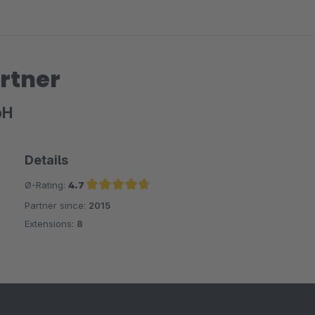
rtner
bH
Details
Ø-Rating:
4.7
Partner since:
2015
Average rating of 4.7 out of 5 stars
Extensions:
8