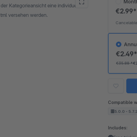
Mont
 der Kategorieansicht eine individuelle
€2.99
html versehen werden.
Cancelable
Annu
€2.49
€35.88
*
€
Compatible w
5.0.0 - 5.7.
Includes: