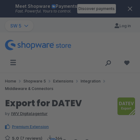
Meet Shopware
Payments
Skip to main content
Discover payments
Fast. Powerful. Yours to control.
SW 5
Log in
Home
Shopware 5
Extensions
Integration
Middleware & Connectors
Export for DATEV
by
IWV Digitalagentur
Premium Extension
5.0
(7 reviews)
164