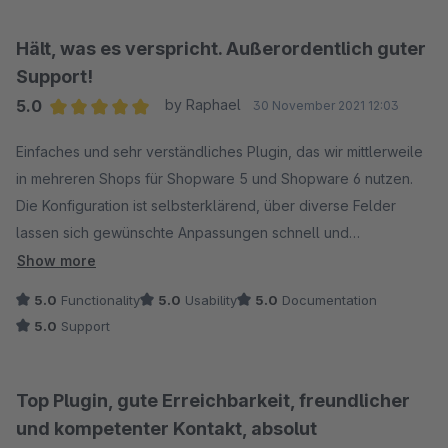
Hält, was es verspricht. Außerordentlich guter
Support!
5.0
by Raphael
30 November 2021 12:03
Average rating of 5 out of 5 stars
Einfaches und sehr verständliches Plugin, das wir mittlerweile
in mehreren Shops für Shopware 5 und Shopware 6 nutzen.
Die Konfiguration ist selbsterklärend, über diverse Felder
lassen sich gewünschte Anpassungen schnell und
unkompliziert eintragen. Bei Rückfragen ist der Support sehr,
Show more
sehr schnell erreichbar und hilft unkompliziert und
5.0
Functionality
5.0
Usability
5.0
Documentation
kundenorientiert weiter. Großes Lob!!
5.0
Support
Top Plugin, gute Erreichbarkeit, freundlicher
und kompetenter Kontakt, absolut