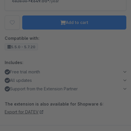
€828.00
*
€649.00*
/year
Add to cart
Compatible with:
5.5.0 - 5.7.20
Includes:
Free trial month
All updates
Support from the Extension Partner
The extension is also available for Shopware 6:
Export for DATEV