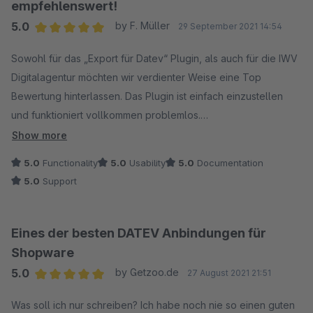
empfehlenswert!
5.0
by F. Müller
29 September 2021 14:54
Average rating of 5 out of 5 stars
Sowohl für das „Export für Datev“ Plugin, als auch für die IWV
Digitalagentur möchten wir verdienter Weise eine Top
Bewertung hinterlassen. Das Plugin ist einfach einzustellen
und funktioniert vollkommen problemlos.
In unserem Fall hatten wir allerdings noch ein paar
Show more
Sonderwünsche, die das Plugin von Natur aus noch nicht
5.0
Functionality
5.0
Usability
5.0
Documentation
konnte. Wir haben die Agentur schnell und problemlos
5.0
Support
erreicht (Kein Standard). Der Kontakt war sehr freundlich und
kompetent.
Für unsere Sonderwünsche wurde innerhalb kürzester Zeit
Eines der besten DATEV Anbindungen für
eine eigene Speziallösung programmiert. Selbst bei
Shopware
nachträglichen Feineinstellungen war das IWV-Team sofort für
5.0
by Getzoo.de
27 August 2021 21:51
uns da.
Average rating of 5 out of 5 stars
Im Anschluss haben wir außerdem noch ein kleines
Was soll ich nur schreiben? Ich habe noch nie so einen guten