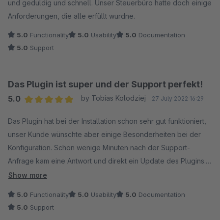
und geduldig und schnell. Unser Steuerbüro hatte doch einige
Anforderungen, die alle erfüllt wurdne.
5.0
Functionality
5.0
Usability
5.0
Documentation
5.0
Support
Das Plugin ist super und der Support perfekt!
5.0
by Tobias Kolodziej
27 July 2022 16:29
Average rating of 5 out of 5 stars
Das Plugin hat bei der Installation schon sehr gut funktioniert,
unser Kunde wünschte aber einige Besonderheiten bei der
Konfiguration. Schon wenige Minuten nach der Support-
Anfrage kam eine Antwort und direkt ein Update des Plugins.
Besser kann man sich einen Support nicht wünschen!
Show more
Danke nochmal für die schnelle und Umfangreiche Hilfe!
5.0
Functionality
5.0
Usability
5.0
Documentation
5.0
Support