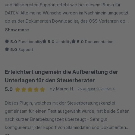
Anpassungsproblem an IWV vergeben, welches ebenfalls
und hilfsbereiten Support erlebt wie bei diesem Plugin für
sehr zu unserer Zufriedenheit behoben wurde.
DATEV. Alle meine Wünsche wurden im Nachhinein umgesetzt,
Nach kurzer Wartezeit erhielten wir die Mitteilung, dass unser
ob es der Dokumenten Download ist, das OSS Verfahren oder
Problem erkannt wurde und wie teurer der Aufwand wäre um
alle anderen Einstellmöglichkeiten. Man kann mit diesem
Show more
das Problem zu beheben.
Plugin sehr viel Einstellen, auch lassen sich Teilgutschriften
5.0
Functionality
5.0
Usability
5.0
Documentation
Auch hier waren wir wirklich absolut zufrieden. Nachdem wir
(ein anderes super Plugin von dem Entwickler) und anderes
5.0
Support
den Auftrag freigegeben haben, wurde die Anpassung
exportieren und in DATEV laden, das ganze ist super
perfekt umgesetzt. Auch die Kosten waren hierbei vollkommen
aufgebaut und der Support sehr hilfsbereit! Klare Empfehlung
in Ordnung. Kurzum: Gute Erreichbarkeit, freundlicher und
von mir wenn jemand ein Plugin für die DATEV Anbindung
Erleichtert ungemein die Aufbereitung der
kompetenter Kontakt, absolut empfehlenswert.
sucht.
Unterlagen für den Steuerberater
5.0
by Marco H.
25 August 2021 15:54
Average rating of 5 out of 5 stars
Dieses Plugin, welches mit der Steuerberatungskanzlei
gemeinsam für einen Test ausgewählt wurde, hat beide Seiten
nach kurzer Einarbeitungszeit überzeugt - Sehr gut
konfigurierbar, der Export von Stammdaten und Dokumenten