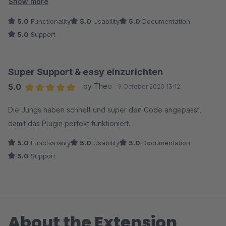
funktioniert schnell und tadellos - Klasse Sache, spart eine
Show more
Menge Zeit, daher Daumen hoch!
5.0
Functionality
5.0
Usability
5.0
Documentation
5.0
Support
Super Support & easy einzurichten
5.0
by Theo
9 October 2020 13:12
Average rating of 5 out of 5 stars
Die Jungs haben schnell und super den Code angepasst,
damit das Plugin perfekt funktioniert.
5.0
Functionality
5.0
Usability
5.0
Documentation
5.0
Support
About the Extension