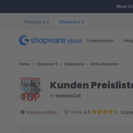
ip to main content
Skip to search
Skip to main navigation
Meet S
Shopware 6
Shopware 5
Extensions
Inte
Home
Shopware 5
Extensions
B2B extensions
Kunden Preisliste
by
kinderDerZeit
Bronze certified
Rating:
4.5
(2 rev
Average rating of 4.5 out of 5 stars
Skip image gallery