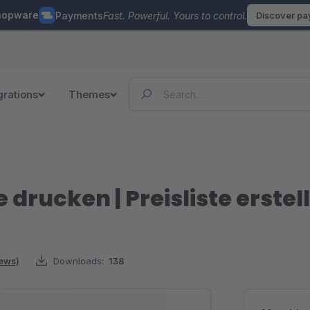
hopware
Payments
Fast. Powerful. Yours to control.
Discover p
grations
Themes
 drucken | Preisliste erstel
iews)
Downloads:
138