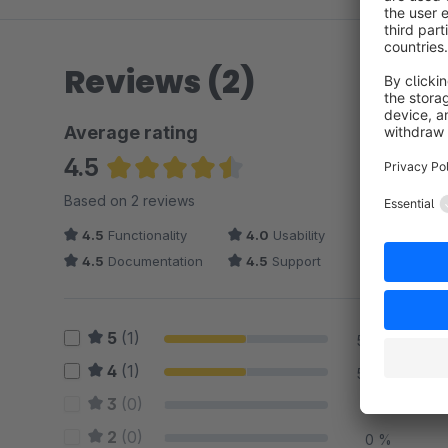
Reviews (2)
Average rating
4.5
Average rating of 4.5 out of 5 stars
Based on 2 reviews
4.5
Functionality
4.0
Usability
4.5
Documentation
4.5
Support
5
(1)
50 %
4
(1)
50 %
3
(0)
0 %
2
(0)
0 %