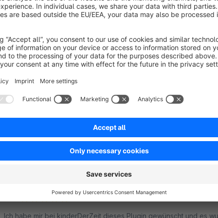
Sort by
nützliches für Preisinfo
4.0
by Daniel Staeger
23 June 2022 15:56
Average rating of 4 out of 5 stars
Leider klappt lediglich die fremdsprachige Ausgabe nicht. Bei uns 
4.0
Functionality
3.0
Usability
4.0
Documentation
4.0
Suppo
Vielen dank für die Umsetzung meines Wunsch-P
5.0
by Laguna Onlineshop
27 June 2017 16:23
Average rating of 5 out of 5 stars
Ich habe mir bei kinderDerZeit dieses Plugin gewünscht und es wur