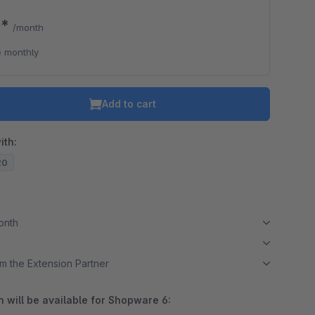
0*
/month
 monthly
Add to cart
ith:
20
month
m the Extension Partner
 will be available for Shopware 6: