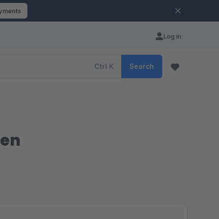
ayments
Log in
Ctrl
K
Search
len