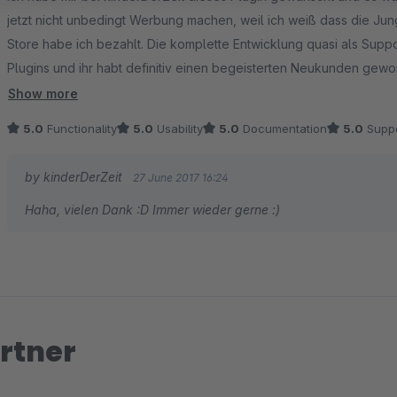
jetzt nicht unbedingt Werbung machen, weil ich weiß dass die Jung
Store habe ich bezahlt. Die komplette Entwicklung quasi als Suppo
Plugins und ihr habt definitiv einen begeisterten Neukunden gew
Show more
Vielen lieben Dank Benjamin für den klasse Support und stetigen
5.0
Functionality
5.0
Usability
5.0
Documentation
5.0
Suppo
by kinderDerZeit
27 June 2017 16:24
Haha, vielen Dank :D Immer wieder gerne :)
rtner