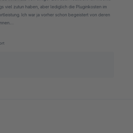
s viel zutun haben, aber lediglich die Pluginkosten im
rtleistung. Ich war ja vorher schon begeistert von deren
onnen.
 Hilfen während unserer Projektumsetzung.
rt