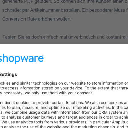
generierte PDF geladen. So können sich Ihre Kunden einen be
schneller per Artikelnummer bestellen. Ein besonderer Muss 
Conversion Rate erhöhen wollen.
Testen Sie es doch einfach mal unverbindlich und kostenfrei 
kinderDerZeit | Shopware Agentur Dresden
shopware-agentur-dresden.de
support@shopware-agentur-dresden.de
0351/500 69 05
(im Zeitraum von 14:00 - 16:30 Uhr)