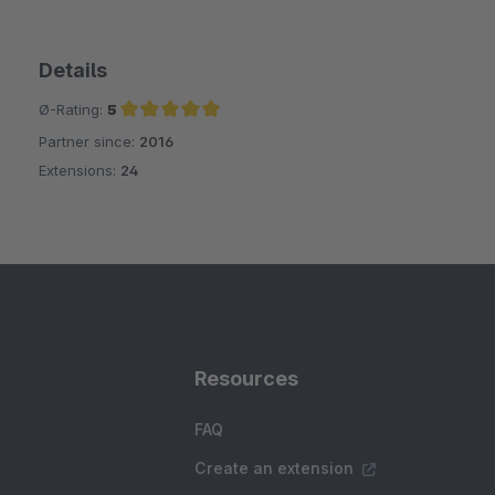
Details
Ø-Rating:
5
Partner since:
2016
Average rating of 5 out of 5 stars
Extensions:
24
Resources
FAQ
Create an extension