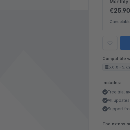
Monthly
€25.9
Cancelable
Compatible w
5.0.0 - 5.7.
Includes:
Free trial 
All updates
Support fro
The extension