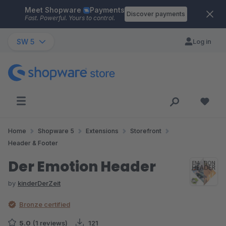
Meet Shopware
Payments
Skip to main content
Discover payments
Fast. Powerful. Yours to control.
SW 5
Log in
Home
Shopware 5
Extensions
Storefront
Header & Footer
Der Emotion Header
by
kinderDerZeit
Bronze certified
5.0
(1 reviews)
121