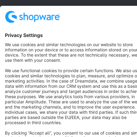
English
Star
3k+
Terms & Conditions
Privacy
Legal notice
Cookie settings
Copyright © shopware AG - All rights reserved
Notice: * All prices are quoted net of the statutory value-added tax