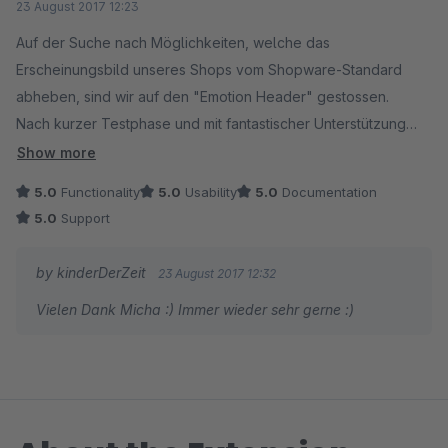
23 August 2017 12:23
Auf der Suche nach Möglichkeiten, welche das
Erscheinungsbild unseres Shops vom Shopware-Standard
abheben, sind wir auf den "Emotion Header" gestossen.
Nach kurzer Testphase und mit fantastischer Unterstützung
durch den Entwickler gehört dieses Plugin nun zu unserem
Show more
Shop.
5.0
Functionality
5.0
Usability
5.0
Documentation
Falls etwas nicht ganz passt, oder nicht gefällt: Einfach
5.0
Support
Benjamin von KinderDerZeit kontaktieren. Alle unsere
Wünsche und Anregungen wurden zügig umgesetzt. So soll
by kinderDerZeit
23 August 2017 12:32
es sein!
Vielen Dank Micha :) Immer wieder sehr gerne :)
Daumen hoch: Kaufempfehlung!