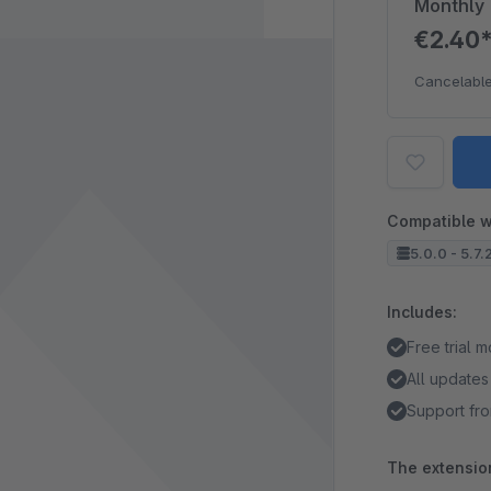
Monthly
€2.40
Cancelable
Compatible w
5.0.0 - 5.7.
Includes:
Free trial 
All updates
Support fro
The extension