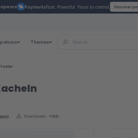
hopware
Payments
Fast. Powerful. Yours to control.
Discover p
grations
Themes
 Footer
Kacheln
iews)
Downloads:
<100