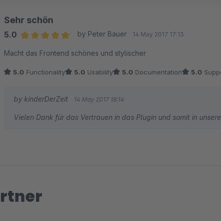
Sehr schön
5.0
by Peter Bauer
14 May 2017 17:13
Average rating of 5 out of 5 stars
Macht das Frontend schönes und stylischer
5.0
Functionality
5.0
Usability
5.0
Documentation
5.0
Suppo
by kinderDerZeit
14 May 2017 18:14
Vielen Dank für das Vertrauen in das Plugin und somit in unsere 
rtner