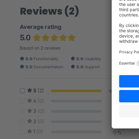
Reviews (2)
Average rating
5.0
Average rating of 5 out of 5 stars
Based on 2 reviews
5.0
Functionality
5.0
Usability
5.0
Documentation
5.0
Support
5
(2)
100 %
4
(0)
0 %
3
(0)
0 %
2
(0)
0 %
1
(0)
0 %