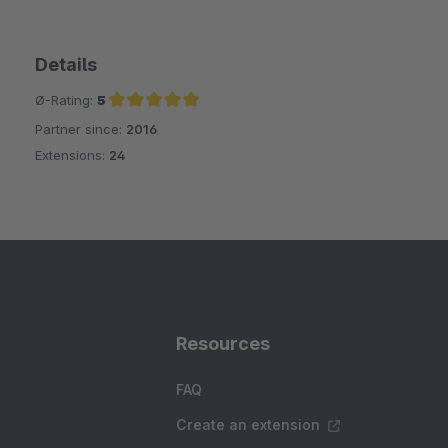
Details
Ø-Rating:
5
Partner since:
2016
Average rating of 5 out of 5 stars
Extensions:
24
Resources
FAQ
Create an extension