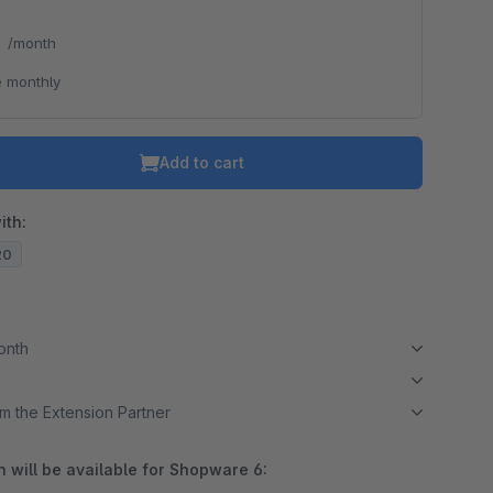
*
/month
 monthly
Add to cart
ith:
20
month
m the Extension Partner
 will be available for Shopware 6: