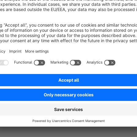
Sort by
Top Plugin! Erstklassiger Support!
5.0
by Shopconcept24
31 May 2017 14:54
Average rating of 5 out of 5 stars
Schnell und einfach anzupassen. Und wenns mal nicht klappt, hilft
Anpassungen wurden sofort umgesetzt.
Danke an das Team, so macht Zusammenarbeit Spaß!
5.0
Functionality
5.0
Usability
5.0
Documentation
5.0
Suppo
by kinderDerZeit
31 May 2017 15:32
Vielen lieben Dank Simone :)