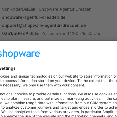
von kinderDerZeit | Shopware Agentur Dresden
shopware-agentur-dresden.de
support@shopware-agentur-dresden.de
0351/500 69 05
(im Zeitraum von 14:00 - 16:30 Uhr)
Produktinformationen
Jetzt noch schneller erreicht werden von Ihren Kunden mit 
vorausgewählten Icons für Telefon, Adresse und E-Mail oder
Testen Sie es doch einfach mal unverbindlich und kost