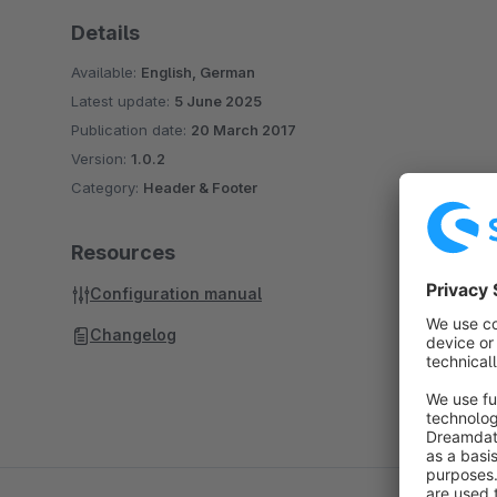
Details
Available:
English, German
Latest update:
5 June 2025
Publication date:
20 March 2017
Version:
1.0.2
Category:
Header & Footer
Resources
Configuration manual
Changelog