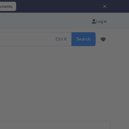
ayments
Log in
Ctrl
K
Search