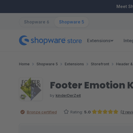
ip to main content
Skip to search
Skip to main navigation
Meet S
Shopware 6
Shopware 5
Extensions
Inte
Home
Shopware 5
Extensions
Storefront
Header &
Footer Emotion 
by
kinderDerZeit
Bronze certified
Rating:
5.0
(2 rev
Average rating of 5 out of 5 stars
Skip image gallery