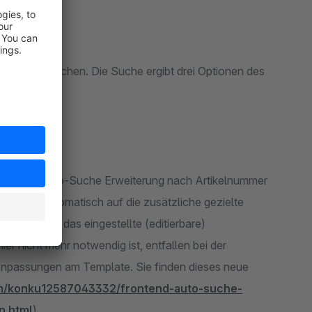
.: DK200 suchen. Die Suche ergibt drei Optionen des
 Frontend Auto-Suche Erweiterung nach Artikelnummer
he vollautomatisch auf die zusätzliche gezielte
um, wenn das eingestellte (editierbare)
r nicht mehr notwendig ist, entfallen bei der
npassungen am Template. Sie finden dieses neue
om/konku12587043332/frontend-auto-suche-
n.html
)