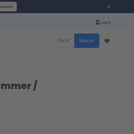
ayments
Log in
Ctrl
K
Search
ummer /