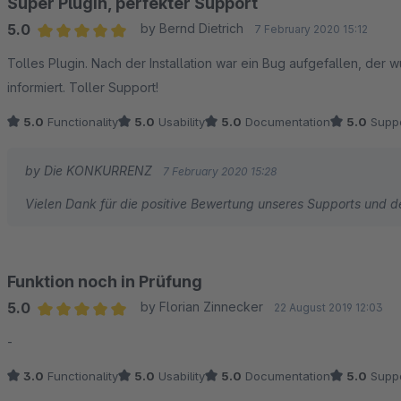
Super Plugin, perfekter Support
5.0
by Bernd Dietrich
7 February 2020 15:12
Average rating of 5 out of 5 stars
Tolles Plugin. Nach der Installation war ein Bug aufgefallen, de
informiert. Toller Support!
5.0
Functionality
5.0
Usability
5.0
Documentation
5.0
Suppo
by Die KONKURRENZ
7 February 2020 15:28
Vielen Dank für die positive Bewertung unseres Supports und d
Funktion noch in Prüfung
5.0
by Florian Zinnecker
22 August 2019 12:03
Average rating of 5 out of 5 stars
-
3.0
Functionality
5.0
Usability
5.0
Documentation
5.0
Suppo