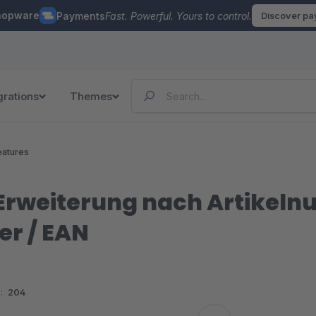
hopware
Payments
Fast. Powerful. Yours to control.
Discover p
grations
Themes
eatures
Erweiterung nach Artikeln
r / EAN
:
204