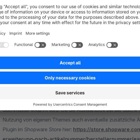
Suche auf Artikelnummer stellen und nach Artikelnummer z.B
über die Artikelnummer gesuchten Artikels.
(Hinweis: In der erweiterten neuen Version unseres Plugins
/ Herstellernummer / EAN schaltet die normale Shopware-Suc
Suche nach Artikelnummer / Herstellernummer / EAN-Nummer 
Suchmuster erkannt wird. Da die Auswahlbox bei der Suche hie
Nutzung von eigenen Themes auch eventuelle zusätzliche A
Plugin im Shopware Store hier:
https://store.shopware.c
erweiterung-nach-artikelnummer/herstellernummer/ea