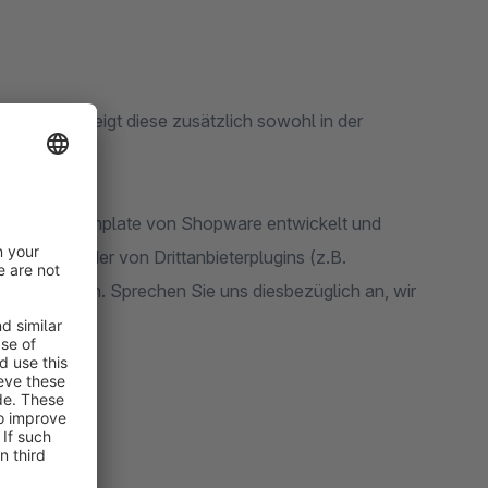
ikels und zeigt diese zusätzlich sowohl in der
 Standard-Template von Shopware entwickelt und
tes und / oder von Drittanbieterplugins (z.B.
erforderlich. Sprechen Sie uns diesbezüglich an, wir