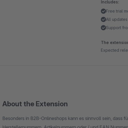
Includes:
Free trial 
All updates
Support fro
The extension
Expected rele
About the Extension
Besonders in B2B-Onlineshops kann es sinnvoll sein, dass für
Herstellernummern, Artikelnummern oder / und EAN Nummern 