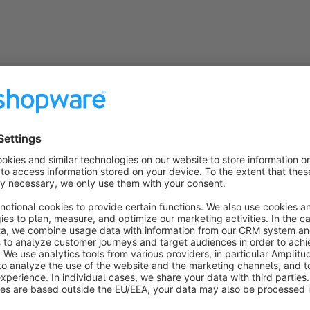
Die Nummernsuche findet zudem auch alle Varianten eines Art
Livesuche als auch in der Sucherergebnisseite an.
Das Plugin ist subshopfähig und wurde unter dem aktuellen
ausführlich getestet. Beim Einsatz eines modifiziertem Templa
ThemeWare) ist unter Umständen eine individuelle Anpassung 
sind Ihnen gern behilflich.
Frontend Demo:
https://shopware.diekonkurrenz.de/