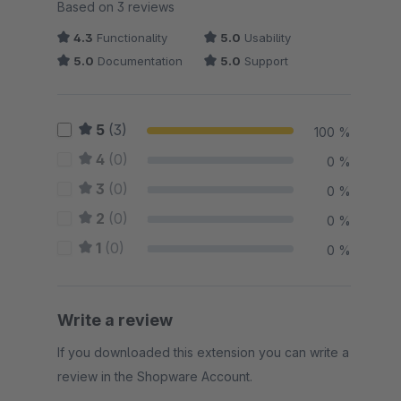
Average rating of 5 out of 5 stars
Based on 3 reviews
4.3
Functionality
5.0
Usability
5.0
Documentation
5.0
Support
5
(3)
100 %
4
(0)
0 %
3
(0)
0 %
2
(0)
0 %
1
(0)
0 %
Write a review
If you downloaded this extension you can write a
review in the Shopware Account.