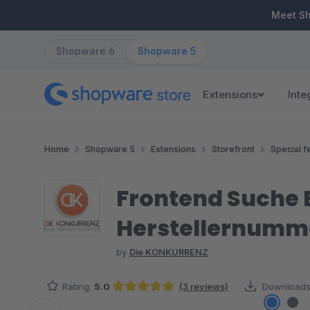
ip to main content
Skip to search
Skip to main navigation
Meet S
Shopware 6
Shopware 5
Extensions
Inte
Home
Shopware 5
Extensions
Storefront
Special f
Frontend Suche 
Herstellernumme
by
Die KONKURRENZ
Rating:
5.0
(3 reviews)
Downloads
Average rating of 5 out of 5 stars