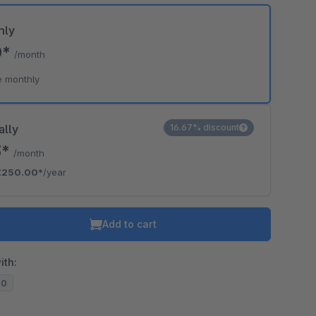
hly
0*
/month
e monthly
ally
16.67% discount
3*
/month
€250.00*
/year
Add to cart
ith:
20