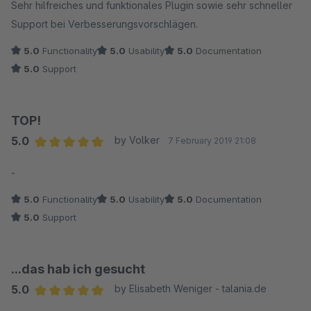
Sehr hilfreiches und funktionales Plugin sowie sehr schneller
Support bei Verbesserungsvorschlägen.
5.0
Functionality
5.0
Usability
5.0
Documentation
5.0
Support
TOP!
5.0
by Volker
7 February 2019 21:08
Average rating of 5 out of 5 stars
-
5.0
Functionality
5.0
Usability
5.0
Documentation
5.0
Support
...das hab ich gesucht
5.0
by Elisabeth Weniger - talania.de
Average rating of 5 out of 5 stars