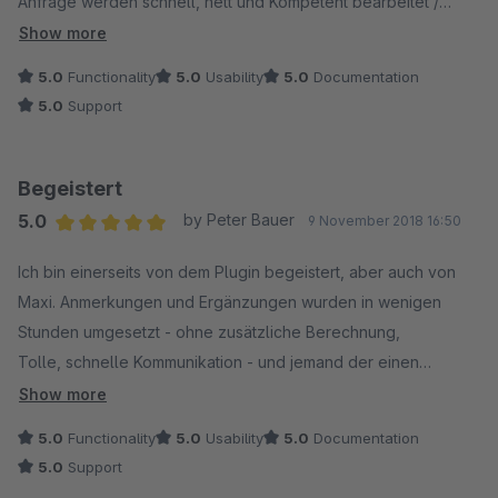
Anfrage werden schnell, nett und Kompetent bearbeitet /
beantwortet.
Show more
5.0
Functionality
5.0
Usability
5.0
Documentation
5.0
Support
Begeistert
5.0
by Peter Bauer
9 November 2018 16:50
Average rating of 5 out of 5 stars
Ich bin einerseits von dem Plugin begeistert, aber auch von
Maxi. Anmerkungen und Ergänzungen wurden in wenigen
Stunden umgesetzt - ohne zusätzliche Berechnung,
Tolle, schnelle Kommunikation - und jemand der einen
versteht. Weiter so. Freue mich.
Show more
Peter
5.0
Functionality
5.0
Usability
5.0
Documentation
5.0
Support