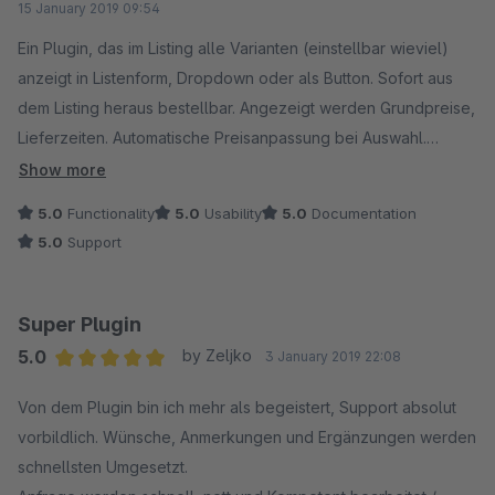
15 January 2019 09:54
Ein Plugin, das im Listing alle Varianten (einstellbar wieviel)
anzeigt in Listenform, Dropdown oder als Button. Sofort aus
dem Listing heraus bestellbar. Angezeigt werden Grundpreise,
Lieferzeiten. Automatische Preisanpassung bei Auswahl.
Diverse Einstellmöglichkeiten, die sich bis auf die Artikel
Show more
runterbrechen lassen, sind vorhanden. Da ich nur mit einer
5.0
Functionality
5.0
Usability
5.0
Documentation
Attributsgruppe arbeite, ist es für mich wie gemacht. Der
5.0
Support
Support ist spitze und antwortet schnell, stellt Updates fast in
"Lichtgeschwindigkeit" bereit ;-). Bisher habe ich es nur
getestet, werde es mieten. Vielen Dank.
Super Plugin
5.0
by Zeljko
3 January 2019 22:08
Average rating of 5 out of 5 stars
Von dem Plugin bin ich mehr als begeistert, Support absolut
vorbildlich. Wünsche, Anmerkungen und Ergänzungen werden
schnellsten Umgesetzt.