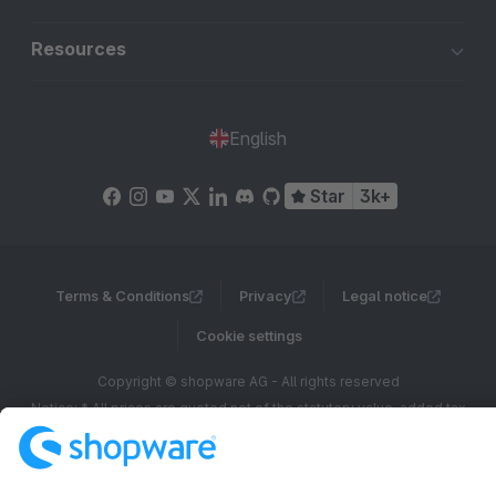
Resources
English
Star
3k+
Terms & Conditions
Privacy
Legal notice
Cookie settings
Copyright © shopware AG - All rights reserved
Notice: * All prices are quoted net of the statutory value-added tax