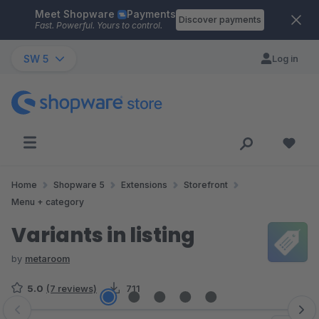
Meet Shopware
Payments
Skip to main content
Discover payments
Fast. Powerful. Yours to control.
SW 5
Log in
Home
Shopware 5
Extensions
Storefront
Menu + category
Variants in listing
by
metaroom
5.0
(7 reviews)
711
Skip image gallery