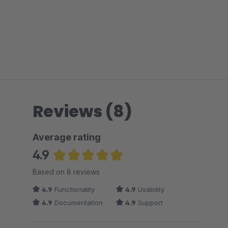
Reviews (8)
Average rating
4.9
Average rating of 4.94 out of 5 stars
Based on 8 reviews
4.9
Functionality
4.9
Usability
4.9
Documentation
4.9
Support