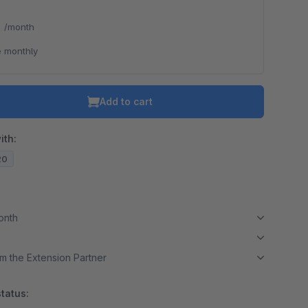
*
/month
 monthly
Add to cart
ith:
20
month
m the Extension Partner
tatus: