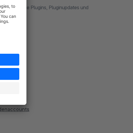
en keine neue Plugins, Pluginupdates und
ndenaccounts