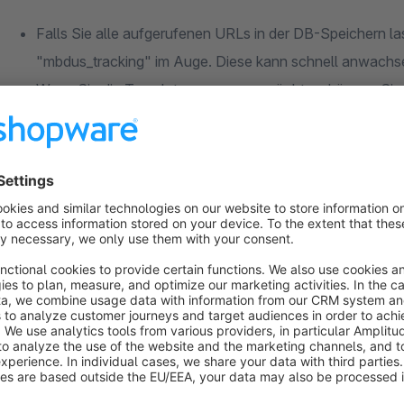
Falls Sie alle aufgerufenen URLs in der DB-Speichern la
"mbdus_tracking" im Auge. Diese kann schnell anwachs
Wenn Sie die Templates anpassen möchten, können Sie d
IHRTheme/frontend/404/index.tpl)
Die Servereinstellungen und die config.php müssen so kon
Shop angezeigt werden.
Ihr Benutzer benötigt ggf. entsprechende Benutzerrechte
Einstellungen -> Benutzerverwaltung -> "Regeln & Benut
Gerne können wir das Plugin zusammen per Fernwartung (Tea
einfach unter Tel.: 06162 / 9439938 an. Alternativ können 
zukommen lassen und wir installieren das Plugin für Sie. Bi
müssen Sie lediglich das Plugin aus Ihrem Shopware Account