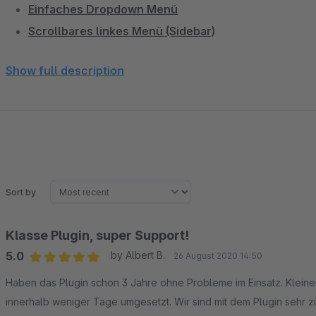
Einfaches Dropdown Menü
Scrollbares linkes Menü (Sidebar)
Suche mit UND-Verknüpfung der Suchergebnisse
Show full description
Scrollbare Sidebar
Kategorieweiser Artikel-Export + Ex- und Import von
Externer Cache-Warmer/Crawler
Backend-Widget: Umsatz in diesem Monat
Backend-Widget: beliebte Suchbegriffe
Backend-Widget: neue Kunden in diesem Monat
Sort by
Mehrfachänderung: Artikel Kategorien zuweisen
Netto-Beträge in den Statistiken (Auswertungen)
Klasse Plugin, super Support!
Preisslider: filtern nach dem Preis
5.0
by Albert B.
26 August 2020 14:50
Markenseite und Produkte einer Marke
Average rating of 5 out of 5 stars
Haben das Plugin schon 3 Jahre ohne Probleme im Einsatz. Kleine
Filialverwaltung mit Umkreissuche und Google Map
innerhalb weniger Tage umgesetzt. Wir sind mit dem Plugin sehr z