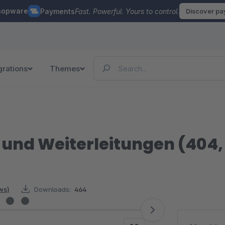
hopware
Payments
Fast. Powerful. Yours to control.
Discover p
grations
Themes
 und Weiterleitungen (404, 
ws)
Downloads:
464