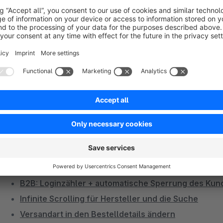
Melden Sie sich auch zu unserem Newsletter an und verpass
Neuigkeiten mehr. Hier geht es zur
Anmeldung
.
Weitere Plugins von mbdus:
Manuelle Artikelsortierung in Kategorien
SEO-URLs überarbeiten und anpassen
Teildokumente erstellen
SEO Such und Filter Landingpages
0€ Artikel und Varianten
Statistik: Artikelbestellungen pro Kunde
B2B: Loginzähler + automatische Sperrung des Ku
Infinite Scrolling für Hersteller und die Suche
Versandart in den Bestelldetails ändern