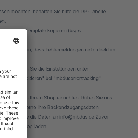
ssen möchten, behalten Sie bitte die DB-Tabelle
en.
iese in Ihr Template kopieren (bspw.
figuriert sein, dass Fehlermeldungen nicht direkt im
. Überprüfen Sie die Einstellungen unter
zerrechte editieren" bei "mbduserrortracking"
mViewer) in Ihrem Shop einrichten. Rufen Sie uns
Sie uns auch gerne Ihre Backendzugangsdaten
tte schicken Sie die Daten an info@mbdus.de Zuvor
 in Ihren Shop laden.