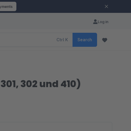
ayments
Log in
Ctrl
K
Search
301, 302 und 410)