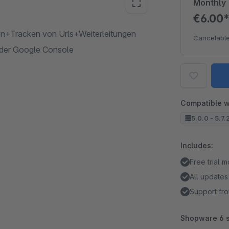
Monthly
€6.00
en+Tracken von Urls+Weiterleitungen
Cancelable
 der Google Console
Compatible w
5.0.0 - 5.7.
Includes:
Free trial 
All updates
Support fro
Shopware 6 s