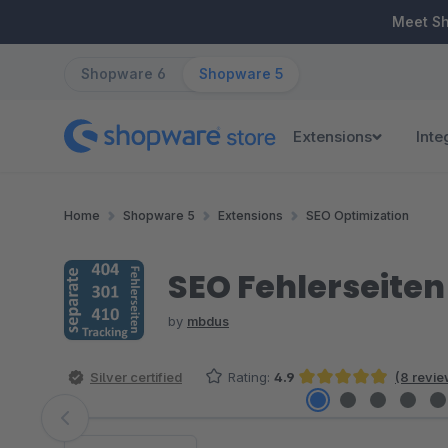
ip to main content
Skip to search
Skip to main navigation
Meet S
Shopware 6
Shopware 5
Extensions
Inte
Home
Shopware 5
Extensions
SEO Optimization
SEO Fehlerseiten
by
mbdus
Silver certified
Rating:
4.9
(8 revie
Average rating of 4.94 out of 5 stars
Skip image gallery