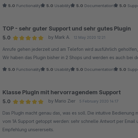
5.0
Functionality
5.0
Usability
5.0
Documentation
5.0
Suppo
TOP - sehr guter Support und sehr gutes Plugin
5.0
by Mark A.
12 May 2020 12:21
Average rating of 5 out of 5 stars
Anrufe gehen jederzeit und am Telefon wird ausführlich geholfen, k
Wir haben das Plugin bisher in 2 Shops und werden es auch be
5.0
Functionality
5.0
Usability
5.0
Documentation
5.0
Suppo
Klasse PlugIn mit hervorragendem Support
5.0
by Mario Zier
5 February 2020 14:17
Average rating of 5 out of 5 stars
Das PlugIn macht genau das, was es soll. Die intuitive Bedienun
vom 1A Support getoppt werden: sehr schnelle Antwort per Email un
Empfehlung unsererseits.