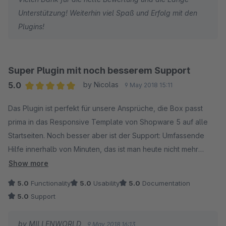
Unterstützung! Weiterhin viel Spaß und Erfolg mit den
Plugins!
Super Plugin mit noch besserem Support
5.0
by Nicolas
9 May 2018 15:11
Average rating of 5 out of 5 stars
Das Plugin ist perfekt für unsere Ansprüche, die Box passt
prima in das Responsive Template von Shopware 5 auf alle
Startseiten. Noch besser aber ist der Support: Umfassende
Hilfe innerhalb von Minuten, das ist man heute nicht mehr
gewohnt. Definitiv 10 Sterne!
Show more
5.0
Functionality
5.0
Usability
5.0
Documentation
5.0
Support
by MILLENWORLD
9 May 2018 16:13