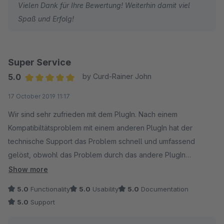
Vielen Dank für Ihre Bewertung! Weiterhin damit viel
Spaß und Erfolg!
Super Service
5.0
by Curd-Rainer John
Average rating of 5 out of 5 stars
17 October 2019 11:17
Wir sind sehr zufrieden mit dem PlugIn. Nach einem
Kompatibiltätsproblem mit einem anderen PlugIn hat der
technische Support das Problem schnell und umfassend
gelöst, obwohl das Problem durch das andere PlugIn
verursacht wurde. Super Service, mehr als man erwarten kann.
Show more
5.0
Functionality
5.0
Usability
5.0
Documentation
5.0
Support