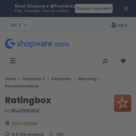
Meet Shopware
Payments
Skip to main content
Discover payments
Fast. Powerful. Yours to control.
SW 5
Log in
Home
Shopware 5
Extensions
Marketing
Recommendations
Ratingbox
by
MILLENWORLD
Gold certified
5.0
(24 reviews)
359