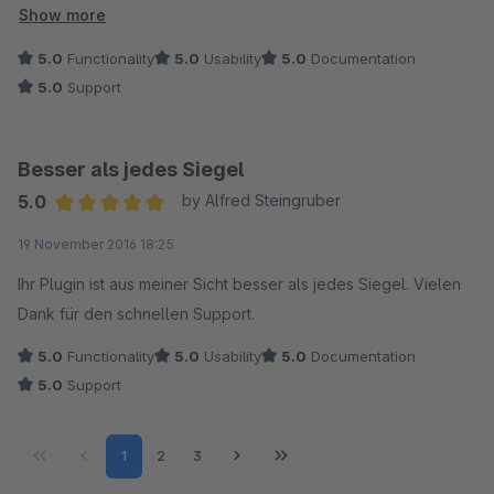
Besonders hervorzuheben ist der Support, der sehr
Show more
kompetent und schnell antwortet und sich nicht scheut, auch
5.0
Functionality
5.0
Usability
5.0
Documentation
mal um halb 10 zu antworten. Für mich eine absolute
5.0
Support
Empfehlung.
Ich freu mich auf mehr Plugins von millenworld.de
Besser als jedes Siegel
5.0
by Alfred Steingruber
Meine Verbesserungsvorschläge für das Plugin:
Average rating of 5 out of 5 stars
19 November 2016 18:25
- Grauer Rahmen einstellbar, ähnlich wie beim Artikelslider in
der Einkaufswelt (hier hat mir der Support aber bereits eine
Ihr Plugin ist aus meiner Sicht besser als jedes Siegel. Vielen
Lösung gegeben).
Dank für den schnellen Support.
- Rotation von Bewertungen (wählbar ob automatisch oder
5.0
Functionality
5.0
Usability
5.0
Documentation
manuell)
5.0
Support
Page
Page
Page
1
2
3