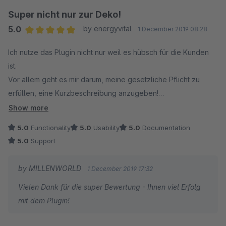
Super nicht nur zur Deko!
5.0
by energyvital
1 December 2019 08:28
Average rating of 5 out of 5 stars
Ich nutze das Plugin nicht nur weil es hübsch für die Kunden
ist.
Vor allem geht es mir darum, meine gesetzliche Pflicht zu
erfüllen, eine Kurzbeschreibung anzugeben!
Siehe Google oder Händlerbund Abmahnungen &
Show more
Kurzbeschreibung... Ich denke mal nicht viele Shopbetreiber
5.0
Functionality
5.0
Usability
5.0
Documentation
wissen, dass das nicht nur nett aussieht, sondern auch nötig ist!
5.0
Support
Im Shopware-Store gibt es 2 Plugins, die normalerweise dafür
geeignet sind. Hatte ich beide schon, das eine funktioniert seit
by MILLENWORLD
1 December 2019 17:32
langem nicht mehr, obwohl der Hersteller das Gegenteil
Vielen Dank für die super Bewertung - Ihnen viel Erfolg
behauptet, das andere hat mir den Shop zerschossen... und
mit dem Plugin!
beide bieten nur Fließtextansicht oder aufwendiges
selbstformatieren jedes einzelnen Eintrags.