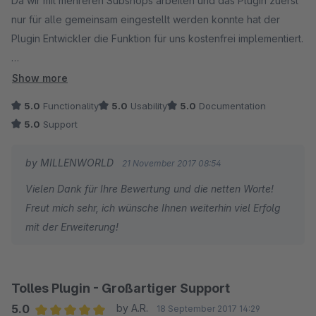
Da wir mit mehreren Subshops arbeiten und das Plugin zuerst
nur für alle gemeinsam eingestellt werden konnte hat der
Plugin Entwickler die Funktion für uns kostenfrei implementiert.
Nun können wir pro Subshop Freitextfelder definieren, die
Show more
dann als Bullet Points im Frontend angezeigt werden. Bin nun
5.0
Functionality
5.0
Usability
5.0
Documentation
sehr zufrieden!
5.0
Support
by MILLENWORLD
21 November 2017 08:54
Vielen Dank für Ihre Bewertung und die netten Worte!
Freut mich sehr, ich wünsche Ihnen weiterhin viel Erfolg
mit der Erweiterung!
Tolles Plugin - Großartiger Support
5.0
by A.R.
18 September 2017 14:29