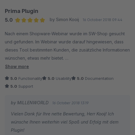
Dieses Plugin macht mir hübsche einheitliche
Kurzbeschreibungen, normiert und immer an derselben Stelle!
Prima Plugin
Besonders gut mobil, dort erscheint es als erstes wenn die
5.0
by Simon Kooij
16 October 2018 09:44
Kunden suchen, noch vor dem umständlichen Aufklappen der
Average rating of 5 out of 5 stars
Nach einem Shopware-Webinar wurde im SW-Shop gesucht
Beschreibung.
und gefunden. Im Webinar wurde darauf hingewiesen, dass
Und was mir ganz wichtig ist: Der Hersteller nutzt die
dieses Tool bestimmten Kunden, die zusätzliche Informationen
vorhandenen Freitextfelder!
wünschen, etwas mehr bietet.
Also nicht irgendwelche Zusatzfelder, die meinen Shop weiter
Show more
vollmüllen und später eine Migration in Shopware 6 unmöglich
Das Plugin ist einfach zu bedienen und wurde nach dem
machen.
5.0
Functionality
5.0
Usability
5.0
Documentation
Update auf SW 5.5 angepasst. Es gab einen kleinen Fehler in
Außerdem werden die Bulletpoints von Magnalister erkannt
5.0
Support
der Farbwiedergabe, aber der ist nun behoben.
z.B. zur Verknüpfung mit Amazonfeldern oder Templates, im
Gegensatz zu den meisten Fantasy-Freitextfeldern die Plugins
by MILLENWORLD
16 October 2018 13:19
Empfohlen.
gewöhnlich anlegen.
Vielen Dank für Ihre nette Bewertung, Herr Kooij! Ich
Also alles supi, ich bin zu 90 % glücklich damit und falls es
wünsche Ihnen weiterhin viel Spaß und Erfolg mit dem
Simon Kooij
irgendwann die Funktion gibt, dass die Bulletpoints auch im
Plugin!
www.modelbus.nl
Listing erscheinen, anstelle der nervigen Shopware-"Lösung"