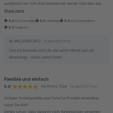
ausführlich um 1 Uhr früh beantwortet wurde. Und dass bei
einer Testversion.
Show more
5.0
Functionality
5.0
Usability
5.0
Documentation
Zehn Sterne reichen hier nicht aus - Sehr zu empfehlen.
5.0
Support
by MILLENWORLD
26 April 2017 22:14
Und ich bedanke mich für die netten Worte und die
Bewertung - vielen vielen Dank!
Flexible und einfach
5.0
by Ronny Titze
24 April 2017 13:41
Average rating of 5 out of 5 stars
Globale Vorteilspunkte und Vorteil je Produkt einstellbar,
super flexibel!
Denke schon, dass dadurch mehr Bestellungen eingehen