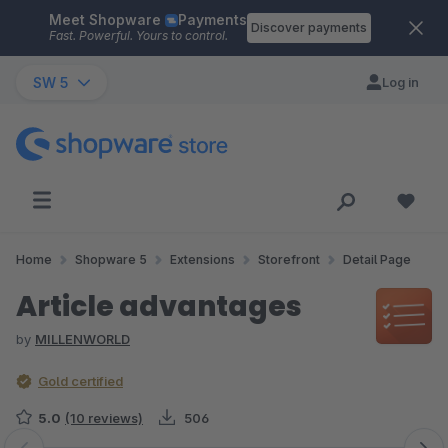
Meet Shopware
Payments
Skip to main content
Discover payments
Fast. Powerful. Yours to control.
SW 5
Log in
Home
Shopware 5
Extensions
Storefront
Detail Page
Article advantages
by
MILLENWORLD
Gold certified
5.0
(10 reviews)
506