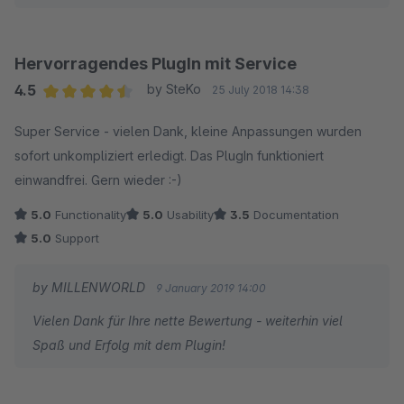
mit dem Kompatibilitätsmodus, zu 100%!
Hervorragendes PlugIn mit Service
4.5
by SteKo
25 July 2018 14:38
Average rating of 4.5 out of 5 stars
Super Service - vielen Dank, kleine Anpassungen wurden
sofort unkompliziert erledigt. Das PlugIn funktioniert
einwandfrei. Gern wieder :-)
5.0
Functionality
5.0
Usability
3.5
Documentation
5.0
Support
by MILLENWORLD
9 January 2019 14:00
Vielen Dank für Ihre nette Bewertung - weiterhin viel
Spaß und Erfolg mit dem Plugin!