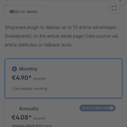
Skip image gallery
Go to demo
Shopware plugin to display up to 10 article advantages
(bulletpoints) on the article detail page! Data source via
article attributes or fallback texts.
Monthly
€4.90*
/month
Cancelable monthly
Annually
16.67% discount
€4.08*
/month
€58.80
*
€49.00*
/year