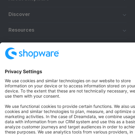
Discover
Resources
English
Star
3k+
Terms & Conditions
Privacy
Legal notice
Cookie settings
Copyright © shopware AG - All rights reserved
Notice: * All prices are quoted net of the statutory value-added tax