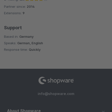
Partner since:
2014
Average rating of 4.1 out of 5 stars
Extensions:
9
Support
Based in:
Germany
Speaks:
German, English
Response time:
Quickly
info@shopware.com
About Shopware