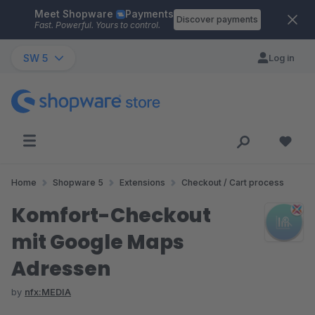
Meet Shopware
Payments
Skip to main content
Discover payments
Fast. Powerful. Yours to control.
SW 5
Log in
Home
Shopware 5
Extensions
Checkout / Cart process
Komfort-Checkout
mit Google Maps
Adressen
by
nfx:MEDIA