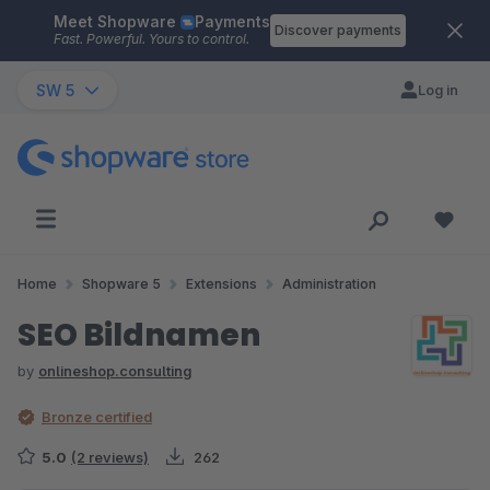
Meet Shopware
Payments
Skip to main content
Discover payments
Fast. Powerful. Yours to control.
SW 5
Log in
Home
Shopware 5
Extensions
Administration
SEO Bildnamen
by
onlineshop.consulting
Bronze certified
5.0
(2 reviews)
262