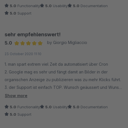
5.0
Functionality
5.0
Usability
5.0
Documentation
5.0
Support
sehr empfehlenswert!
5.0
by Giorgio Migliaccio
Average rating of 5 out of 5 stars
23 October 2020 11:10
1. man spart extrem viel Zeit da automatisiert über Cron
2. Google mag es sehr und fängt damit an Bilder in der
organischen Anzeige zu publizieren was zu mehr Klicks führt.
3. der Support ist einfach TOP. Wunsch geäussert und Wunsch
wurde innert kürze umgesetzt!
Show more
5.0
Functionality
5.0
Usability
5.0
Documentation
5.0
Support