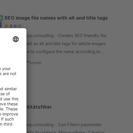
SEO image file names with alt and title tags
5.0
(1)
By onlineshop.consulting - Creates SEO friendly file
names as well as alt and title tags for article images.
You are able to configure the name according to
your preferences for optimal search engine
€3.33*
from
/month
performance.
SW6
Kompatibilitätsfilter
5.0
(9)
By onlineshop.consulting - Zum Filtern passender
Artikel, z.B. Kfz-Ersatzteile, Motorradteile, Zubehör,