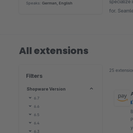
specialize 
Speaks:
German, English
for. Seamle
All extensions
25 extensio
Filters
Shopware Version
6.7
6.6
By
6.5
P
6.4
y
6.3