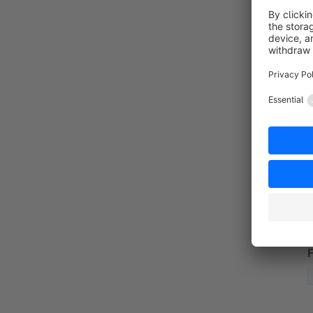
z
N
f
By
S
g
s
S