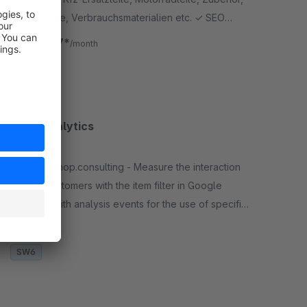
Druckertinte, Verbrauchsmaterialien etc. ✓ SEO
freundlich ✓ viele Konfigurationsmöglichkeiten ✓
€41.67*
from
/month
CSV Import
SW5
Filter Analytics
None
By onlineshop.consulting - Measure the interaction
of your customers with the item filter in Google
Analytics with analysis events for the use of specific
filter groups and filter values.
Free
SW6