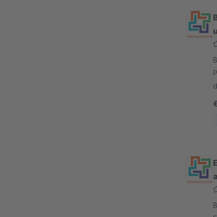
B
P
d
K
E
E
a
B