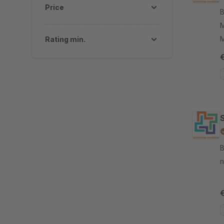
Price
By
M
M
Rating min.
f
By
n