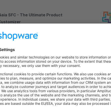
Gaia SFC - The Ultimate Product
Customizer
Cloud
5.0
(14)
 onlineshop.consulting - Let your customers
onfigure literally any product: From tea to PC, with
ize input and area calculation, designer for T-shirts,
ugs, etc., dependencies and price rules
€43.25*
rom
/month
SW6
uchfeld im Filter (Freitextsuche)
Bronze
5.0
(2)
 onlineshop.consulting - Ermöglicht es Ihren
unden in einer Kategorie mit eigenen Suchbegriffen