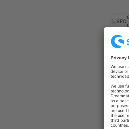
By
c
s
m
f
S
By
K