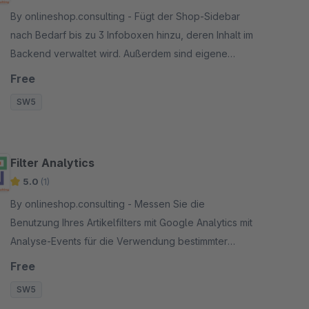
By onlineshop.consulting - Fügt der Shop-Sidebar
nach Bedarf bis zu 3 Infoboxen hinzu, deren Inhalt im
Backend verwaltet wird. Außerdem sind eigene
Sidebar Content Boxen pro Kategorie möglich.
Free
SW5
Filter Analytics
5.0
(1)
By onlineshop.consulting - Messen Sie die
Benutzung Ihres Artikelfilters mit Google Analytics mit
Analyse-Events für die Verwendung bestimmter
Filter-Gruppen und -Werte. Kompatibel mit dem
Free
Power Ajax Filter.
SW5