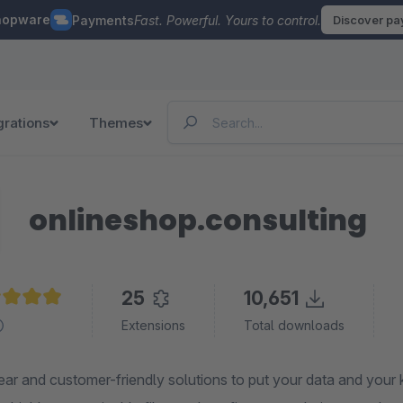
hopware
Payments
Fast. Powerful. Yours to control.
Discover p
grations
Themes
onlineshop.consulting
25
10,651
age rating of 4.9 out of 5 stars
Extensions
Total downloads
ear and customer-friendly solutions to put your data and your