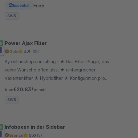
★One of the most popular payment methods
Free
Essential
SW5
Power Ajax Filter
Gold
4.9
(35)
By onlineshop.consulting - ★ Das Filter-Plugin, das
keine Wünsche offen lässt ★ umfangreicher
Variantenfilter ★ Hybridfilter ★ Konfiguration pro
Kategorie ★ viele Anzeige-Optionen ★ höchste
€20.83*
from
/month
Performance ★
SW5
Infoboxen in der Sidebar
Bronze
5.0
(2)