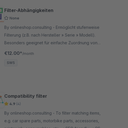
Filter-Abhängigkeiten
None
By onlineshop.consulting - Ermöglicht stufenweise
Filterung (z.B. nach Hersteller » Serie » Modell).
Besonders geeignet für einfache Zuordnung von
Fahrzeugen oder anderen passenden Geräten zu
€12.00*
/month
einem Artikel
SW5
Compatibility filter
4.9
(4)
By onlineshop.consulting - To filter matching items,
e.g. car spare parts, motorbike parts, accessories,