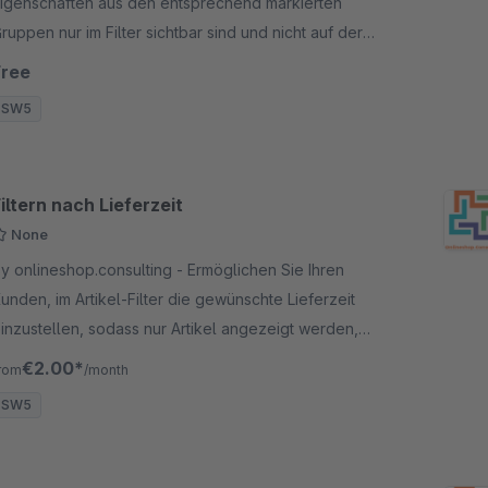
igenschaften aus den entsprechend markierten
ruppen nur im Filter sichtbar sind und nicht auf der
rtikelseite oder an anderen Stellen ausgegeben
Free
erden.
SW5
iltern nach Lieferzeit
None
 onlineshop.consulting - Ermöglichen Sie Ihren
unden, im Artikel-Filter die gewünschte Lieferzeit
inzustellen, sodass nur Artikel angezeigt werden,
ie rechtzeitig eintreffen.
€2.00*
rom
/month
SW5