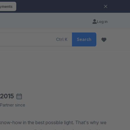
ayments
Log in
Ctrl
K
Search
2015
Partner since
 know-how in the best possible light. That's why we