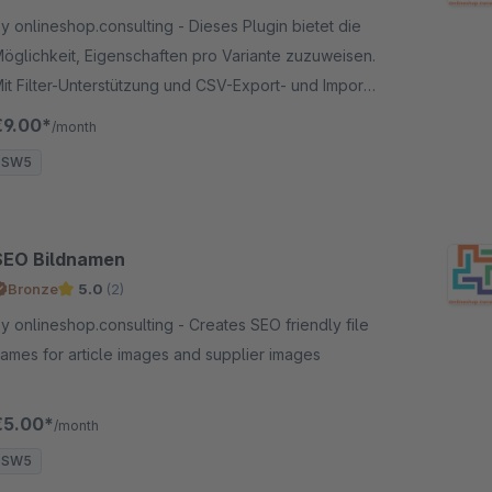
 onlineshop.consulting - Dieses Plugin bietet die
öglichkeit, Eigenschaften pro Variante zuzuweisen.
it Filter-Unterstützung und CSV-Export- und Import
ür komfortable Datenpflege.
€9.00*
/month
SW5
SEO Bildnamen
Bronze
5.0
(2)
 onlineshop.consulting - Creates SEO friendly file
ames for article images and supplier images
€5.00*
/month
SW5