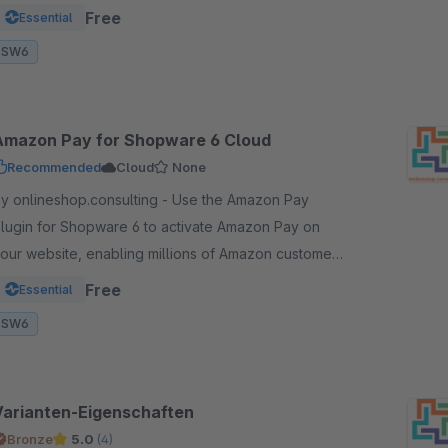
orldwide a quicker and simpler way to checkout
Free
Essential
nd pay.
SW6
Amazon Pay for Shopware 6 Cloud
Recommended
Cloud
None
 onlineshop.consulting - Use the Amazon Pay
lugin for Shopware 6 to activate Amazon Pay on
our website, enabling millions of Amazon customers
orldwide a quicker and simpler way to checkout
Free
Essential
nd pay.
SW6
Varianten-Eigenschaften
Bronze
5.0
(4)