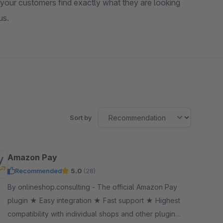
at your customers find exactly what they are looking
us.
Sort by
Amazon Pay
Recommended
5.0
(28)
By onlineshop.consulting - The official Amazon Pay
plugin ★ Easy integration ★ Fast support ★ Highest
compatibility with individual shops and other plugins