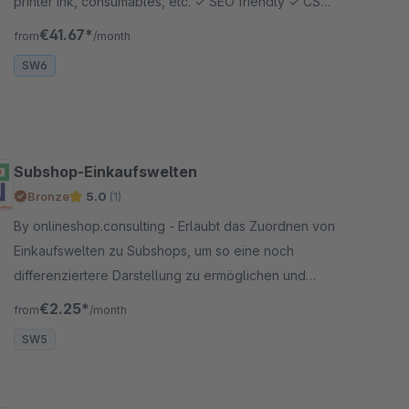
printer ink, consumables, etc. ✓ SEO friendly ✓ CSV
import
€41.67*
from
/month
SW6
Subshop-Einkaufswelten
Bronze
5.0
(1)
By onlineshop.consulting - Erlaubt das Zuordnen von
Einkaufswelten zu Subshops, um so eine noch
differenziertere Darstellung zu ermöglichen und
auch die verschiedenen Sprachshops zu
€2.25*
from
/month
berücksichtigen.
SW5