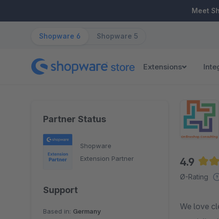
ip to main content
Skip to search
Skip to main navigation
Meet S
Shopware 6
Shopware 5
Extensions
Inte
Partner Status
Shopware
Extension Partner
4.9
Aver
Ø-Rating
Support
We love cl
Based in:
Germany