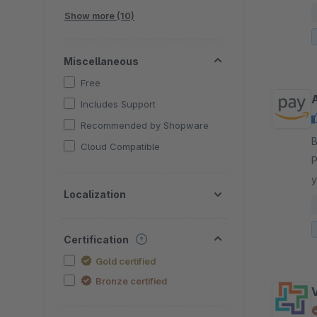
w
Show more (10)
a
Miscellaneous
Free
Includes Support
Recommended by Shopware
By
Cloud Compatible
P
y
Localization
w
a
Certification
Gold certified
Bronze certified