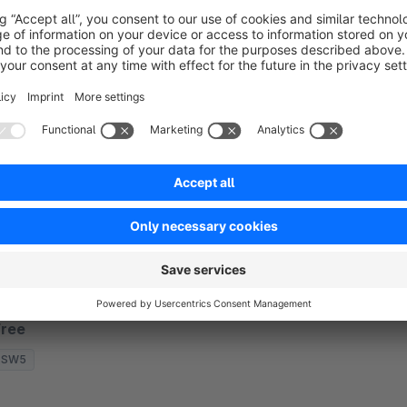
u filtern. Dadurch sind höchst individuelle
avigationswege im Filter möglich.
€1.50*
rom
/month
SW5
HTTP Passwortschutz für
Entwicklungsshops
None
 onlineshop.consulting - Schützt den kompletten
hop mit einem Passwort. Das bedeutet
rößtmögliche Sicherheit für Entwicklungsshops bei
ehr einfacher Einrichtung und umfassenderem
Free
chutz als im Wartungsmodus.
SW5