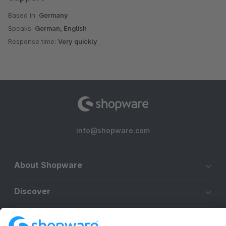
Based in:
Germany
Speaks:
German, English
Response time:
Very quickly
info@shopware.com
About Shopware
Discover
Resources