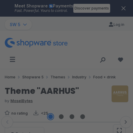
Meet Shopware
Payments
Skip to main content
Discover payments
Fast. Powerful. Yours to control.
SW 5
Log in
Home
Shopware 5
Themes
Industry
Food + drink
Theme "AARHUS"
by
MoselBytes
no rating
<25
Skip image gallery