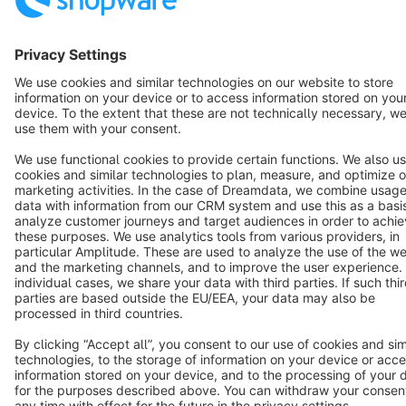
English
Star
3k+
Terms & Conditions
Privacy
Legal notice
Cookie settings
Copyright © shopware AG - All rights reserved
Notice: * All prices are quoted net of the statutory value-added tax