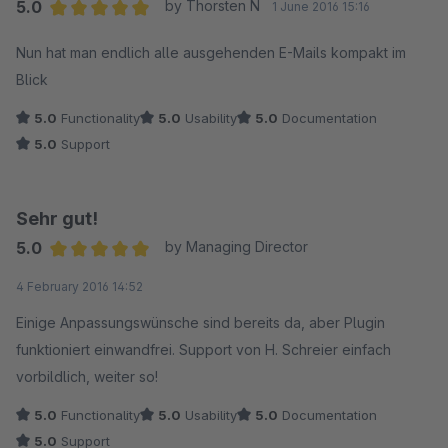
5.0
by Thorsten N
1 June 2016 15:16
Average rating of 5 out of 5 stars
Nun hat man endlich alle ausgehenden E-Mails kompakt im
Blick
5.0
Functionality
5.0
Usability
5.0
Documentation
5.0
Support
Sehr gut!
5.0
by Managing Director
Average rating of 5 out of 5 stars
4 February 2016 14:52
Einige Anpassungswünsche sind bereits da, aber Plugin
funktioniert einwandfrei. Support von H. Schreier einfach
vorbildlich, weiter so!
5.0
Functionality
5.0
Usability
5.0
Documentation
5.0
Support