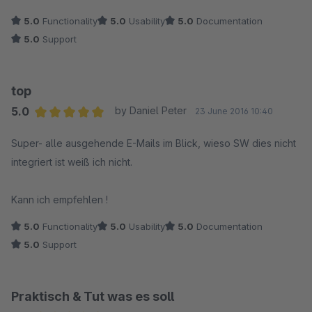
SPAM Schutz die Mails geschluckt hat, kann man in Sekunden
5.0
Functionality
5.0
Usability
5.0
Documentation
sagen, wann es versendet wurde.
5.0
Support
Hier würde ich mir noch die Funktion, bzw. einen Button
wünschen "Dieses Mail erneut versenden" .... wenn es
technisch möglich ist...., denke das würde gut zum Plugin
top
passen. Aber schon jetzt 10 Sterne, da der Entwickler rasch
5.0
by Daniel Peter
23 June 2016 10:40
einen Vorschlag zum Sortieren der Liste umgesetzt hat. Toller
Average rating of 5 out of 5 stars
Support, toller Entwickler...habe nicht nur ein Plugin von dieser
Super- alle ausgehende E-Mails im Blick, wieso SW dies nicht
Firma, somit kann ich das wirklich bestätigen, hier ist man gut
integriert ist weiß ich nicht.
und bestens betreut! Danke dafür!
Kann ich empfehlen !
5.0
Functionality
5.0
Usability
5.0
Documentation
5.0
Support
Praktisch & Tut was es soll