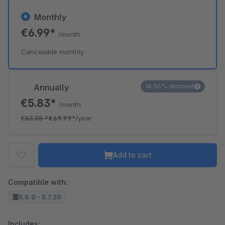
Monthly
€6.99*
/month
Cancelable monthly
Annually
16.56% discount
€5.83*
/month
€83.88
*
€69.99*
/year
Add to cart
Compatible with:
5.0.0 - 5.7.20
Includes: