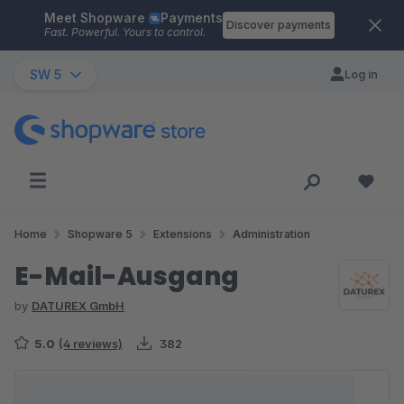
Meet Shopware
Payments
Skip to main content
Discover payments
Fast. Powerful. Yours to control.
SW 5
Log in
Home
Shopware 5
Extensions
Administration
E-Mail-Ausgang
by
DATUREX GmbH
5.0
(4 reviews)
382
Skip image gallery