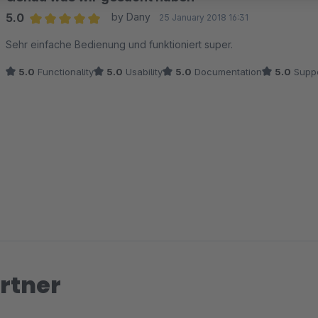
5.0
by Dany
25 January 2018 16:31
Average rating of 5 out of 5 stars
Sehr einfache Bedienung und funktioniert super.
5.0
Functionality
5.0
Usability
5.0
Documentation
5.0
Suppo
rtner