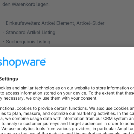
den Warenkorb legen.
- Einkaufswelten: Artikel Element, Artikel-Slider
- Standard Artikel Listing
- Suchergebnis Listing
- Topseller-Slider
Bei Varianten Artikeln kann in einem separaten Fenster der A
Artikelbild, Preis, Anzahl, Variantenoptionen
Jede Komponente kann dabei aktiviert bzw. deaktiviert werde
Einzelne Templates zur einfachen und kompletten Anpassung