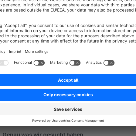
Sort by
Dieses Plagin ist ein MUSS für jeden professione
5.0
by Alexander Rohner
8 January 2020 05:02
Average rating of 5 out of 5 stars
Dieses Plagin ist ein MUSS für jeden professionellen Shopwaresh
Der Support ist freundlich, schnell und professionell. So macht S
5.0
Functionality
5.0
Usability
5.0
Documentation
5.0
Suppo
Genau was wir gesucht haben