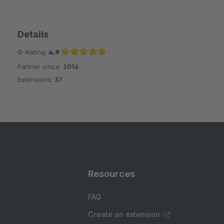
Details
Ø-Rating:
4.9
Partner since:
2016
Average rating of 4.9 out of 5 stars
Extensions:
37
Resources
FAQ
Create an extension