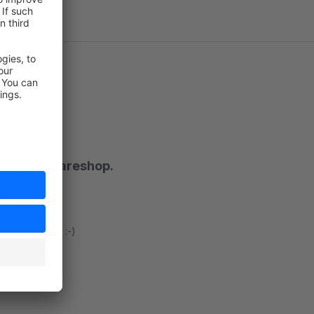
llen Shopwareshop.
op.
hopware spass :-)
rt