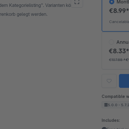
Mont
dem Kategorielisting". Varianten können
€8.99
renkorb gelegt werden.
Cancelabl
Annu
€8.33
€107.88
*
€
Compatible w
5.0.0 - 5.7.
Includes: