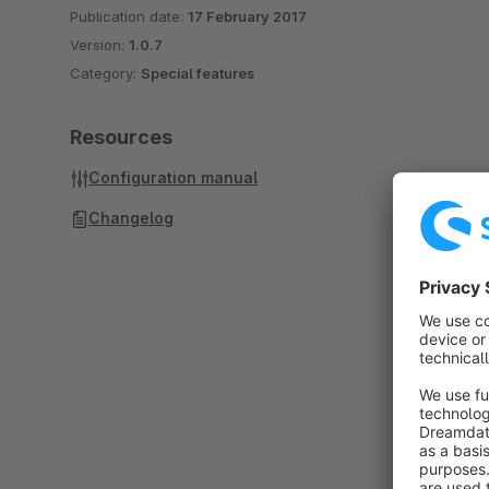
Publication date:
17 February 2017
Version:
1.0.7
Category:
Special features
Resources
Configuration manual
Changelog