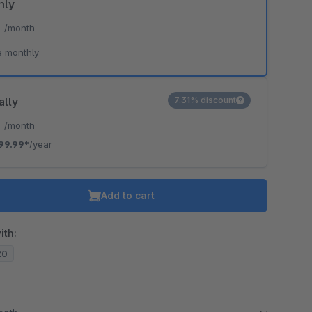
hly
*
/month
e monthly
ally
7.31% discount
*
/month
99.99*
/year
Add to cart
ith:
20