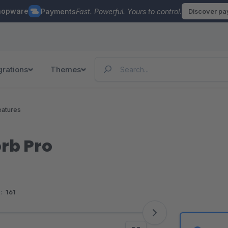
hopware
Payments
Fast. Powerful. Yours to control.
Discover p
grations
Themes
eatures
rb Pro
:
161