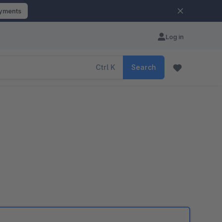
ayments
Log in
Ctrl
K
Search