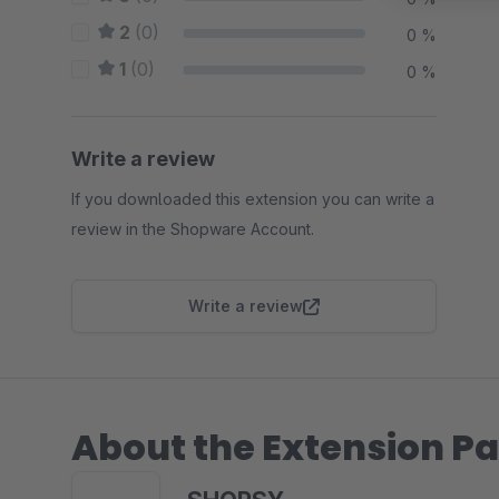
2
(0)
0 %
1
(0)
0 %
Write a review
If you downloaded this extension you can write a
review in the Shopware Account.
Write a review
About the Extension Pa