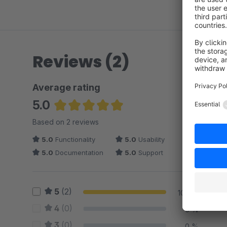
Reviews (2)
Average rating
5.0
Average rating of 5 out of 5 stars
Based on 2 reviews
5.0
Functionality
5.0
Usability
5.0
Documentation
5.0
Support
5
(2)
100 %
4
(0)
0 %
3
(0)
0 %