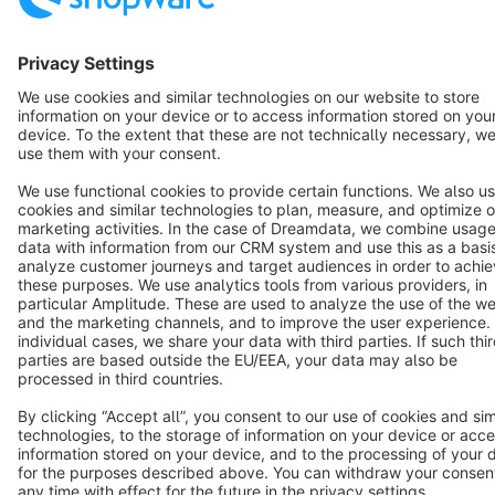
Copyright © shopware AG - All rights reserved
Notice: * All prices are quoted net of the statutory value-added tax