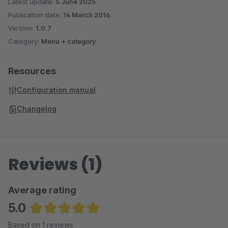
Latest update:
5 June 2025
Sidebar auf Artikelseite
Publication date:
14 March 2016
Nur aktive Kategorie Links (Shopware 4!)
Version:
1.0.7
Category:
Menu + category
Resources
Configuration manual
Changelog
Reviews (1)
Average rating
5.0
Average rating of 5 out of 5 stars
Based on 1 reviews