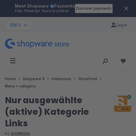
Meet Shopware
Payments
Skip to main content
Discover payments
Fast. Powerful. Yours to control.
SW 5
Log in
Home
Shopware 5
Extensions
Storefront
Menu + category
Nur ausgewählte
(aktive) Kategorie
Links
by
SIXMEDIA