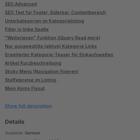
SEO Advanced
SEO Text für Footer, Siderbar, Contentbereich
Unterkategorien im Kategorielisting
Filter in linke Spalte
"Weiterlesen" Funktion (jQuery Read more)
Nur ausgewählte (aktive) Kategorie Links
Erweiterter Kategorie-Teaser für Einkaufswelten
Artikel Kurzbeschreibung
Sticky Menü (Navigation fixieren)
Staffelpreise im Listing
Mein Konto Flyout
Linke Spalte ausblenden - Für ausgewählte Kategorien
Linke Spalte / Menü Startseite (Shopware 5)
Show full description
Tab für Eigenschaften und Downloads
Details
Lagerbestand Benachrichtigung
Merkzettel entfernen / deaktivieren
Available:
German
Zubehör-Tab neben der Beschreibung