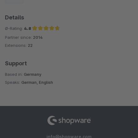
Details
Ø-Rating:
4.8
Partner since:
2014
Average rating of 4.8 out of 5 stars
Extensions:
22
Support
Based in:
Germany
Speaks:
German, English
info@shopware.com