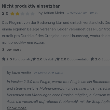
Nicht produktiv einsetzbar
2.0
by Adrian Meier
6 October 2015 09:25
Average rating of 2 out of 5 stars
Das Pluginist von der Bedienung klar und einfach verständlich. Di
einem eigenen Belege versehen. Leider versendet das Plugin tro
erstellt pro Durchlauf des Cronjobs einen Hauptshop, wodurch der 
nicht produktiv einsetzbar.
Leider Email-Anfragen beim Hersteller gab es keine Rückmeldung r
Show more
2.0
Functionality
2.0
Usability
2.0
Documentation
2.0
Suppo
by kuzo media
23 March 2016 08:28
In Version 2.0.0 des Plugin, wurde das Plugin um ein Backendmo
und steuern welche Mahnungen/Zahlungserinnerungen verschick
Versenden von Mahnungen ohne Cronjob möglich, außerdem wurd
Auch die vereinzelt auftretende Problematik mit der Shopdupl
Show more
Shopwarebug beim Statusmailversenden https://github.com/s