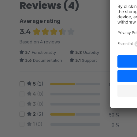
Reviews (4)
Average rating
3.4
Average rating of 3.38 out of 5 stars
Based on 4 reviews
3.1
Functionality
3.8
Usability
3.6
Documentation
3.1
Support
5
(2)
50 %
4
(0)
0 %
3
(0)
0 %
2
(2)
50 %
1
(0)
0 %