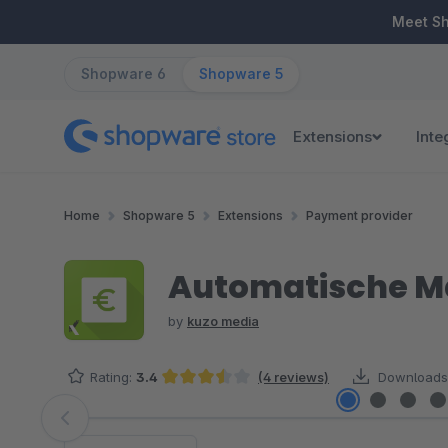
ip to main content
Skip to search
Skip to main navigation
Meet S
Shopware 6
Shopware 5
Extensions
Inte
Home
Shopware 5
Extensions
Payment provider
Automatische 
by
kuzo media
Rating:
3.4
(4 reviews)
Downloads
Average rating of 3.38 out of 5 stars
Skip image gallery