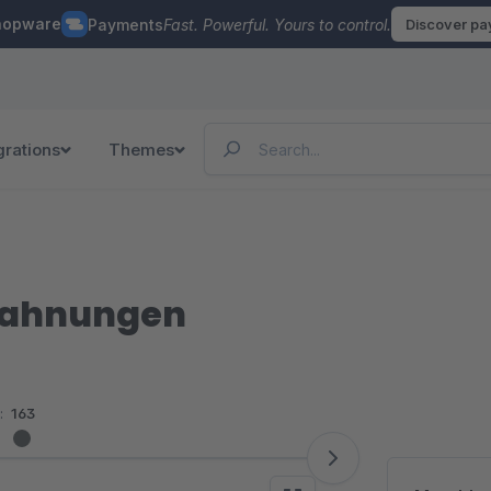
hopware
Payments
Fast. Powerful. Yours to control.
Discover p
grations
Themes
Mahnungen
:
163