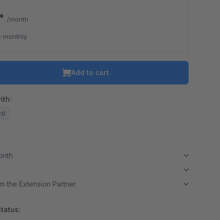
0*
/month
 monthly
Add to cart
ith:
20
month
m the Extension Partner
tatus: