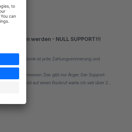
t angegeben werden - NULL SUPPORT!!!
inberechnet. Somit ist jede Zahlungserinnerung und
eis.
sten zu überweisen. Das gibt nur Ärger. Der Support
sion kommt. Und auf einen Rückruf warte ich seit über 2
rauchbare Software mir verständnislosen Support.
rt