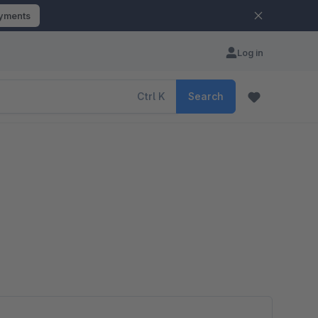
ayments
Log in
Ctrl
K
Search