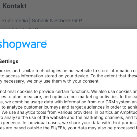
Kontakt
kuzo media | Schenk & Schenk GbR
Im Unterdorfe 11
99428 Obergrunstedt
Tel: +49(0)3643 544 88 40
Fax: +49(0)3643 544 88 43
Website:
www.kuzo-media.de
eMail:
support@kuzo-media.de