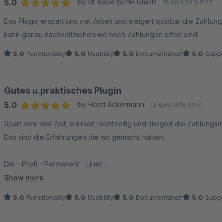
5.0
by M. Rabe BEHA GmbH
15 April 2016 11:17
Average rating of 5 out of 5 stars
Das Plugin erspart uns viel Arbeit und steigert spürbar die Zahlu
kann genau nachvollziehen wo noch Zahlungen offen sind.
5.0
Functionality
5.0
Usability
5.0
Documentation
5.0
Suppo
Gutes u.praktisches Plugin
5.0
by Horst Ackermann
13 April 2016 09:41
Average rating of 5 out of 5 stars
Spart sehr viel Zeit, erinnert rechtzeitig und steigert die Zahlungs
Das sind die Erfahrungen die wir gemacht haben.
Die - Profi - Permanent - Liner
Show more
Horst Ackermann
5.0
Functionality
5.0
Usability
5.0
Documentation
5.0
Suppo