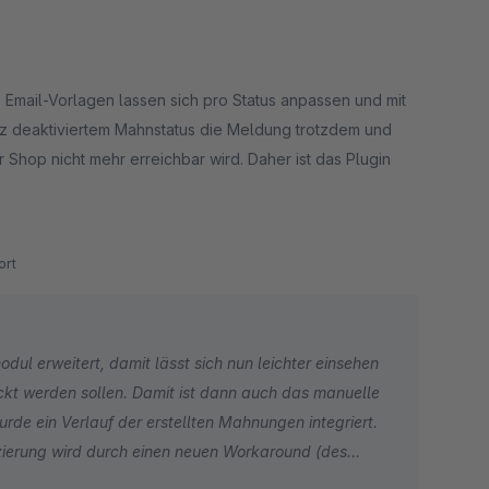
e Email-Vorlagen lassen sich pro Status anpassen und mit
tz deaktiviertem Mahnstatus die Meldung trotzdem und
Shop nicht mehr erreichbar wird. Daher ist das Plugin
esp. Hilfeleistung.
rt
dul erweitert, damit lässt sich nun leichter einsehen
t werden sollen. Damit ist dann auch das manuelle
e ein Verlauf der erstellten Mahnungen integriert.
izierung wird durch einen neuen Workaround (des
hopware/shopware/pull/437) behoben.