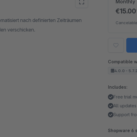
Monthly
€15.0
tisiert nach definierten Zeiträumen
Cancelable
en verschicken.
Compatible w
4.0.0 - 5.7.
Includes:
Free trial 
All updates
Support fro
Shopware 6 s