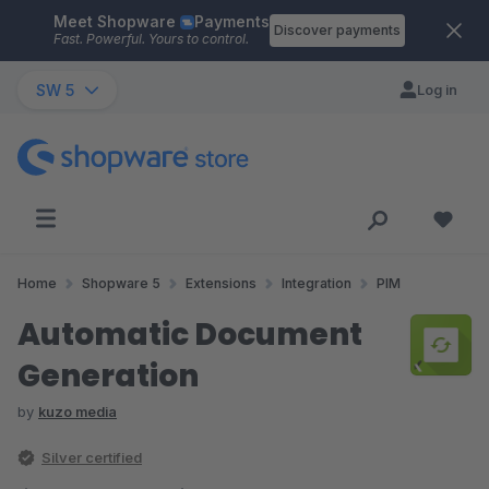
Meet Shopware
Payments
Skip to main content
Discover payments
Fast. Powerful. Yours to control.
SW 5
Log in
Home
Shopware 5
Extensions
Integration
PIM
Automatic Document
Generation
by
kuzo media
Silver certified