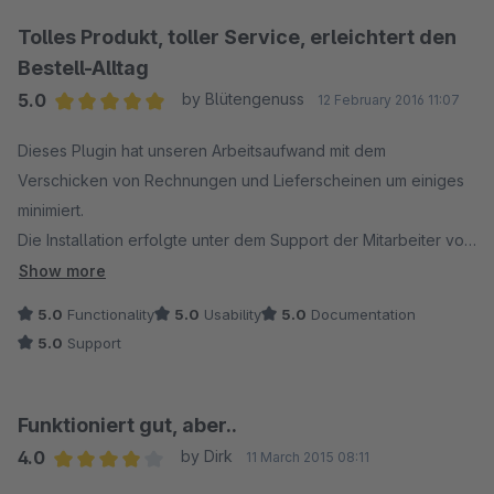
Mit freundlichen Grüßen
Tolles Produkt, toller Service, erleichtert den
Florian Schenk | kuzo media
Bestell-Alltag
5.0
by Blütengenuss
12 February 2016 11:07
Average rating of 5 out of 5 stars
Dieses Plugin hat unseren Arbeitsaufwand mit dem
Verschicken von Rechnungen und Lieferscheinen um einiges
minimiert.
Die Installation erfolgte unter dem Support der Mitarbeiter von
kuzo media und lief reibungslos.
Show more
Auch danach ließen sich keine Fehler in der Funktionsweise
5.0
Functionality
5.0
Usability
5.0
Documentation
des Plugins feststellen.
5.0
Support
Jedes Mal, wenn noch Fragen aufkamen, konnte ich eine Mail
und eine Nachricht auf dem Anrufbeantworter hinterlassen, die
Funktioniert gut, aber..
noch am gleichen Tag beantwortet wurden.
4.0
by Dirk
11 March 2015 08:11
Average rating of 4 out of 5 stars