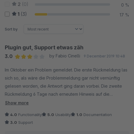
2
(0)
0 %
1
(3)
17 %
Sort by
Plugin gut, Support etwas zäh
3.0
by Fabio Cinelli
9 December 2019 10:48
Average rating of 3 out of 5 stars
Im Oktober ein Problem gemeldet. Die erste Rückmeldung las
sich so, als wäre die Problemmeldung gar nicht vernünftig
gelesen worden, die Antwort ging daran vorbei. Die zweite
Rückmeldung 6 Tage nach erneutem Hinweis auf die
eigentliche Problematik wurde mit einem "Problem so nicht
Show more
nachvollziehbar, ähnliche Problematik aber bekannt, wir
4.0
Functionality
5.0
Usability
1.0
Documentation
melden uns..." kommentiert. Dann seit Oktober keine
3.0
Support
Rückmeldung mehr. Im Dezember habe ich mich erdreistet mal