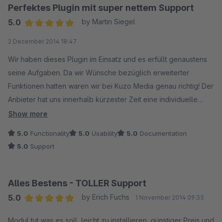
Perfektes Plugin mit super nettem Support
{if $downloadDetails.count == 1}
5.0
by Martin Siegel
{foreach item=details key=position from=$downloadDetails}
Average rating of 5 out of 5 stars
2 December 2014 18:47
{if $details.serials}
Seriennummer: {$details.serials}
Wir haben dieses Plugin im Einsatz und es erfüllt genaustens
{/if}
seine Aufgaben. Da wir Wünsche bezüglich erweiterter
{/foreach}
Funktionen hatten waren wir bei Kuzo Media genau richtig! Der
Anbieter hat uns innerhalb kürzester Zeit eine individuelle
{/if}
Lösung angeboten und umgesetzt. Der ganze Ablauf war
Show more
wirklich äußerst professionell und zuverlässig! Wir können uns
5.0
Functionality
5.0
Usability
5.0
Documentation
nur bei Herrn Schenk für die 1A Leistung und den netten
5.0
Support
Kontakt bedanken!
Alles Bestens - TOLLER Support
5.0
by Erich Fuchs
1 November 2014 09:35
Average rating of 5 out of 5 stars
Modul tut was es soll, leicht zu installieren, günstiger Preis und