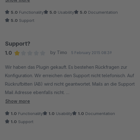
erwähnt. Super Support!
5.0
Functionality
5.0
Usability
5.0
Documentation
5.0
Support
Hier noch ein paar hilfreiche Infos:
Status "...für Freigabe" bedeutet , dass nur die Bestellungen
Support?
mit dem ausgewählten Status verarbeitet werden. Die
1.0
by Timo
5 February 2015 08:39
Verarbeitungsschritte selbst kann man in den Felden weiter
Average rating of 1 out of 5 stars
unten genauer definieren. Soll eine Rechnung erzeugt
Wir haben das Plugin gekauft. Es bestehen Rückfragen zur
werden, soll diese im Kundenkonto angezeigt werden, soll
Konfiguration. Wir erreichen den Support nicht telefonisch. Auf
eine Email verschickt werden, usw.
Rückrufbitten (AB) wird nicht geantwortet. Mails an die Support
Status "...für OK" bedeutet, dass der ausgewählte Status nach
Mail Adresse ebenfalls nicht.
erfolgreicher Verabreitung gesetzt wird.
Show more
Das ist recht schade!
1.0
Functionality
1.0
Usability
1.0
Documentation
Um die Seriennummer in der Email anzuzeigen muss
1.0
Support
folgendes Coding in die Emailvorlage eingebaut werden.
{$details.serials} alleine reicht nicht aus!