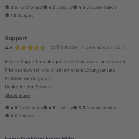
In dem anderen Shop läuft es jedoch fehlerfrei und erleichtert
3.5
Functionality
4.5
Usability
4.5
Documentation
uns seit Jahren die Arbeit enorm. Daher: tolles Plugin wenn es
1.5
Support
mit dem eigenen Shop kompatibel ist. Klare Empfehlung es
auszuprobieren.
Support
4.5
by Francisco
14 December 2017 23:51
Average rating of 4.5 out of 5 stars
Musste Support beantragen die E-Mail wurde innert kurzer
Frist beantwortet, und direkt mit einem Lösungsansatz.
Problem wurde gelöst.
Danke für den Service.
Gruss
Show more
Francisco
4.5
Functionality
4.5
Usability
3.5
Documentation
5.0
Support
keine Funktion keine Hilfe