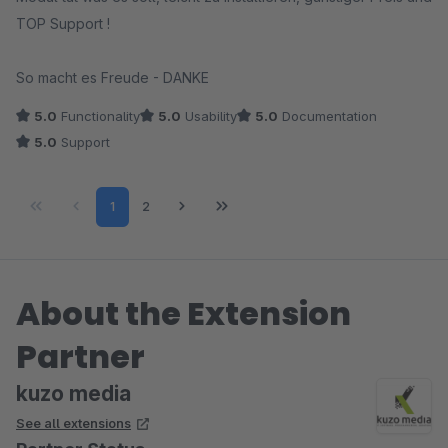
TOP Support !
So macht es Freude - DANKE
5.0
Functionality
5.0
Usability
5.0
Documentation
5.0
Support
Page
Page
1
2
About the Extension
Partner
kuzo media
See all extensions