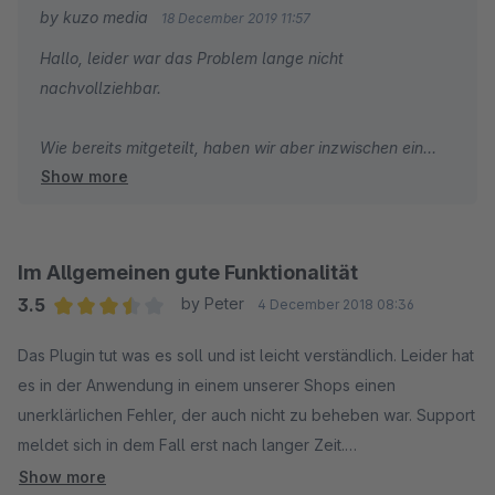
nachzufragen. Keine Antwort. Probiere darum selbst bisschen
by kuzo media
18 December 2019 11:57
rum, stoße dabei auf ein neues Problem (das ich zum Glück
Hallo, leider war das Problem lange nicht
durch löschen/neuinstallieren des Plugins selbst lösen kann),
nachvollziehbar.
frage nochmals nach, und dann wird das Support-Ticket ohne
weitere Antwort geschlossen. Ursprüngliches Problem blieb
Wie bereits mitgeteilt, haben wir aber inzwischen ein
ungelöst: Rechnungsdownload im Kundenkonto weiterhin nicht
Show more
Lösung für das Problem gefunden. In unserem Plugin
möglich.
"Erweiterte automatische Belegerstellung" haben wir die
Nach Abgabe schlechter Bewertung und meiner Beschwerde
Lösung bereits integriert. Für die Automatische
bei Shopware wurde der Support nochmal aktiv und hat den
Belegerstellung werden wir die Anpassung nächste
Im Allgemeinen gute Funktionalität
Fehler dann relativ schnell gefunden und behoben. Nun
Woche integrieren.
funktioniert wieder alles. Das Plugin ist gut, Servicequalität hat
3.5
by Peter
4 December 2018 08:36
Luft nach oben.
Average rating of 3.5 out of 5 stars
Das Plugin tut was es soll und ist leicht verständlich. Leider hat
Mit freundlichen Grüßen
es in der Anwendung in einem unserer Shops einen
Florian Schenk | kuzo media
unerklärlichen Fehler, der auch nicht zu beheben war. Support
meldet sich in dem Fall erst nach langer Zeit.
Show more