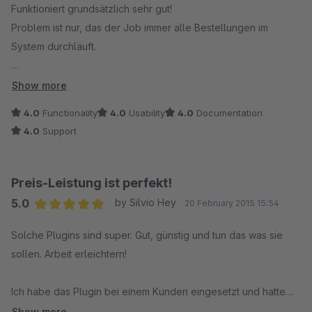
Ein wirklich gutes Produkt und toller Service!
Funktioniert grundsätzlich sehr gut!
Problem ist nur, das der Job immer alle Bestellungen im
System durchläuft.
Stellt man also z.B. ein:
Show more
Kunde soll email erhalten wenn der Status komplett
4.0
Functionality
4.0
Usability
4.0
Documentation
abgeschlossen und komplett bezahlt ist, dann schickt er allen
4.0
Support
Kunden eine Email, wo die Bestellung diesen Status hat.
Rückwirkend durch alle Bestellungen!
Preis-Leistung ist perfekt!
Hier sollte m.E. abgefragt und per Standard definiert werden,
5.0
by Silvio Hey
20 February 2015 15:54
ob nur zukünftige Bestelleingänge berücksichtigt werden
Average rating of 5 out of 5 stars
sollen.
Solche Plugins sind super. Gut, günstig und tun das was sie
sollen. Arbeit erleichtern!
Ansonsten alles super.
Ich habe das Plugin bei einem Kunden eingesetzt und hatte
mich etwas mit den Status schwer getan. Wie schon häufig
Show more