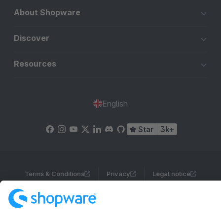
About Shopware
Discover
Resources
English
Star
3k+
Terms & Conditions
Privacy
Legal notice
Cookie settings
Copyright © shopware AG - All rights reserved