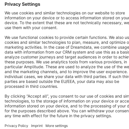
Notice: * All prices are quoted net of the statutory value-added tax