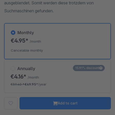
ausgeblendet. Somit werden diese trotzdem von
Suchmaschinen gefunden.
Monthly
€4.95*
/month
Cancelable monthly
Annually
15.91% discount
€4.16*
/month
€59.40
*
€49.95*
/year
Add to cart