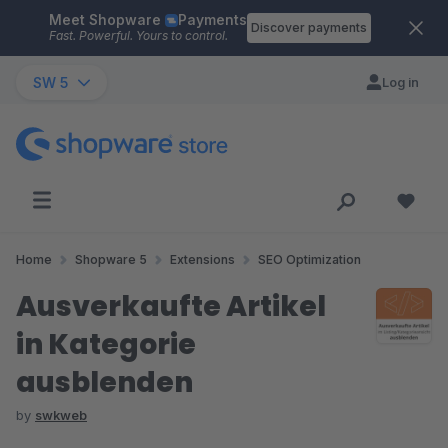
Meet Shopware
Payments
Skip to main content
Discover payments
Fast. Powerful. Yours to control.
SW 5
Log in
Home
Shopware 5
Extensions
SEO Optimization
Ausverkaufte Artikel
in Kategorie
ausblenden
by
swkweb