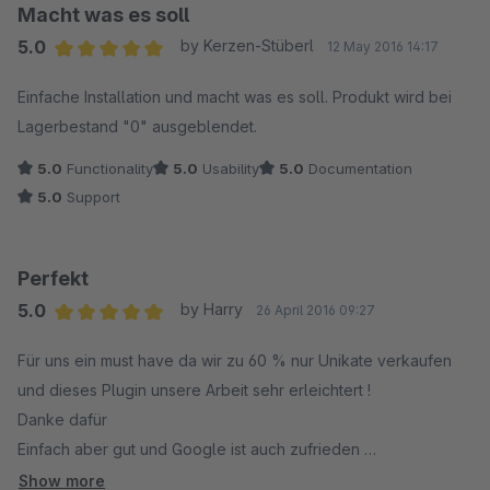
Macht was es soll
5.0
by Kerzen-Stüberl
12 May 2016 14:17
Average rating of 5 out of 5 stars
Einfache Installation und macht was es soll. Produkt wird bei
Lagerbestand "0" ausgeblendet.
5.0
Functionality
5.0
Usability
5.0
Documentation
5.0
Support
Perfekt
5.0
by Harry
26 April 2016 09:27
Average rating of 5 out of 5 stars
Für uns ein must have da wir zu 60 % nur Unikate verkaufen
und dieses Plugin unsere Arbeit sehr erleichtert !
Danke dafür
Einfach aber gut und Google ist auch zufrieden
mfg
Show more