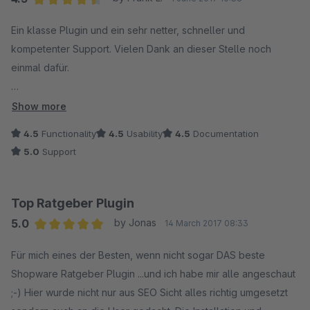
Average rating of 4.5 out of 5 stars
Ein klasse Plugin und ein sehr netter, schneller und
kompetenter Support. Vielen Dank an dieser Stelle noch
einmal dafür.
Wir hatten einige Punkte, die noch für unsere Belange hätten
Show more
ergänzt werden müssen (z.B. das Anlegen von
4.5
Functionality
4.5
Usability
4.5
Documentation
Unterkategorien, Übersetzbarkeit, Filtermöglichkeit nach
5.0
Support
Schlagworten etc.) und erhielten immer schnelle und
freundliche Rückmeldung vom Support. Letztlich haben wir
uns dann doch wegen des zu hohen Aufwands gegen das
Top Ratgeber Plugin
Plugin entschieden, würden es aber im Normalfall und für den
5.0
by Jonas
14 March 2017 08:33
gedachten Einsatzzweck auf jeden Fall nutzen.
Average rating of 5 out of 5 stars
Für mich eines der Besten, wenn nicht sogar DAS beste
Shopware Ratgeber Plugin ...und ich habe mir alle angeschaut
;-) Hier wurde nicht nur aus SEO Sicht alles richtig umgesetzt