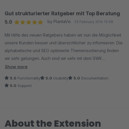
Gut strukturierter Ratgeber mit Top Beratung
5.0
by PlantaVis
25 February 2016 15:58
Average rating of 5 out of 5 stars
Mit Hilfe des neuen Ratgebers haben wir nun die Möglichkeit
unsere Kunden besser und übersichtlicher zu informieren. Die
alphabetische und SEO optimierte Themensortierung finden
wir sehr gelungen. Auch sind wir sehr mit dem SWK
Kundensupport zufrieden. Nachdem es zu anfänglichen
Show more
Schwierigkeiten in der Anwendung unsererseits kam, wurden
5.0
Functionality
5.0
Usability
5.0
Documentation
wir durch das SWK Team kompetent beraten und in der
5.0
Support
Lösungssuche unterstützt.
About the Extension