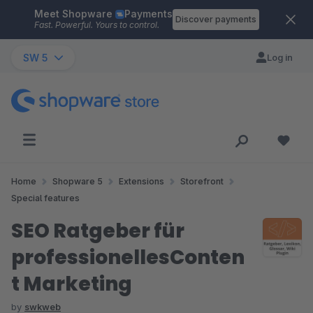
Meet Shopware
Payments
Skip to main content
Discover payments
Fast. Powerful. Yours to control.
SW 5
Log in
Home
Shopware 5
Extensions
Storefront
Special features
SEO Ratgeber für
professionellesConten
t Marketing
by
swkweb