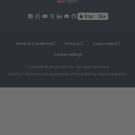
English
Star
3k+
Terms & Conditions
Privacy
Legal notice
Cookie settings
Copyright © shopware AG - All rights reserved
Notice: * All prices are quoted net of the statutory value-added tax