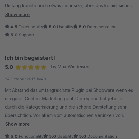
Umfang könnte noch etwas mehr sein, aber das kommt sicher
noch mit den nächsten Updates.
Show more
4.5
Functionality
5.0
Usability
5.0
Documentation
Support antwortet blitzschnell und sehr kompetent.
5.0
Support
1A!
Ich bin begeistert!
5.0
by Max Windeisen
Average rating of 5 out of 5 stars
24 October 2017 16:40
Mit Abstand das umfangreichste Plugin bei Shopware wenn es
um gutes Content Marketing geht. Der eigene Ratgeber ist
durch die Kategorisierung und die schöne Darstellung sehr
übersichtlich. Vor allem vom automatischen Verlinken von
Wörtern auf den Ratgeber und sogar vom Ratgeber auf
Show more
Produkte bin ich begeistert. Der Support hat sehr schnell
5.0
Functionality
5.0
Usability
5.0
Documentation