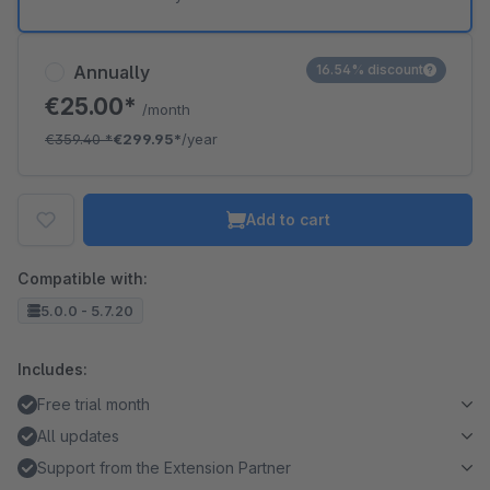
Annually
16.54% discount
€25.00*
/month
€359.40
*
€299.95*
/year
Add to cart
Compatible with:
5.0.0 - 5.7.20
Includes:
Free trial month
All updates
Support from the Extension Partner