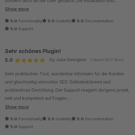
sondern auch an die User gedacht. Die Installation und
Einrichtung ist selbsterklärend und simpel, der Support
Show more
reagiert sofort und hat auch schon Vorschläge von mir
5.0
Functionality
5.0
Usability
5.0
Documentation
umgesetzt. Kleine Highlights: Die Ankertext Navigation auf den
5.0
Support
Ratgeberseiten und die die Verlinkung der Seiten in den
passenden Shopartikel Detailseiten.
Sehr schönes Plugin!
5.0
by Julia Georgiew
2 March 2017 18:43
Average rating of 5 out of 5 stars
Sehr praktisches Tool, wunderbar informativ für die Kunden
und gleichzeitig sinnvolles SEO. Selbsterklärend und
problemlose Einrichtung. Der Support reagiert übrigens promt,
nett und kompetent auf Fragen.
Weiter so!
Show more
5.0
Functionality
5.0
Usability
5.0
Documentation
5.0
Support