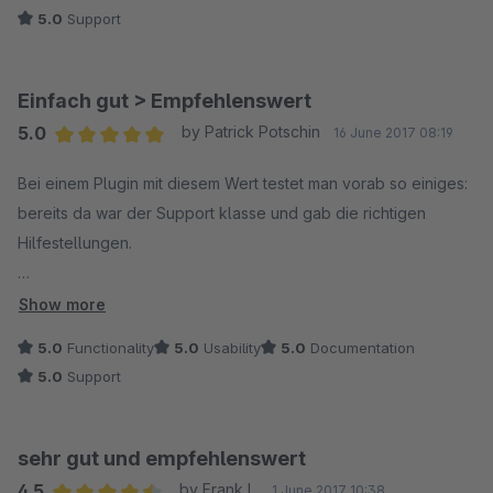
reagiert. Alles Top!
5.0
Support
Einfach gut > Empfehlenswert
5.0
by Patrick Potschin
16 June 2017 08:19
Average rating of 5 out of 5 stars
Bei einem Plugin mit diesem Wert testet man vorab so einiges:
bereits da war der Support klasse und gab die richtigen
Hilfestellungen.
Plugin-Idee, Handling und Support sind super! Danke
Show more
5.0
Functionality
5.0
Usability
5.0
Documentation
5.0
Support
sehr gut und empfehlenswert
4.5
by Frank L.
1 June 2017 10:38