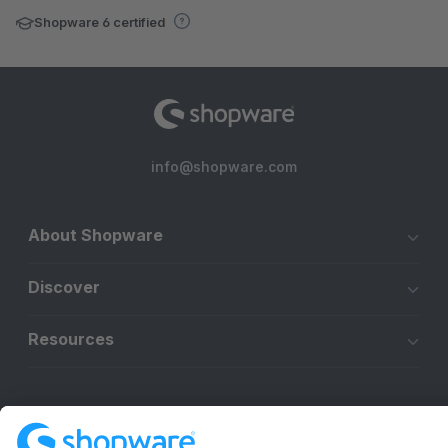
Shopware 6 certified
info@shopware.com
About Shopware
Discover
Resources
English