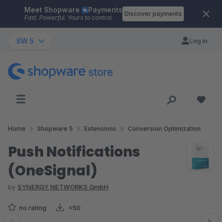
Meet Shopware
Payments
Skip to main content
Discover payments
Fast. Powerful. Yours to control.
SW 5
Log in
Home
Shopware 5
Extensions
Conversion Optimization
Push Notifications
(OneSignal)
by
SYNERGY NETWORKS GmbH
no rating
<50