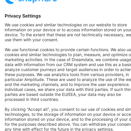
Star
3k+
Terms & Conditions
Privacy
Legal notice
Cookie settings
Copyright © shopware AG - All rights reserved
Notice: * All prices are quoted net of the statutory value-added tax