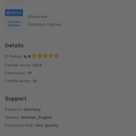
Shopware
Extension Partner
Details
Ø-Rating:
4.8
Partner since:
2014
Average rating of 4.8 out of 5 stars
Extensions:
19
Certifications:
14
Support
Based in:
Germany
Speaks:
German, English
Response time:
Very quickly