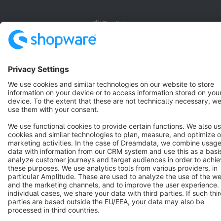
English
Star
3k+
Terms & Conditions
Privacy
Legal notice
Cookie settings
Copyright © shopware AG - All rights reserved
Notice: * All prices are quoted net of the statutory value-added tax