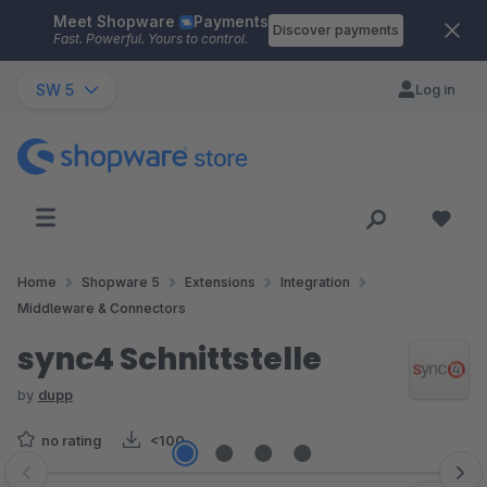
Meet Shopware
Payments
Skip to main content
Discover payments
Fast. Powerful. Yours to control.
SW 5
Log in
Home
Shopware 5
Extensions
Integration
Middleware & Connectors
sync4 Schnittstelle
by
dupp
no rating
<100
Skip image gallery