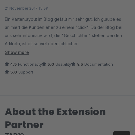
Average rating of 5 out of 5 stars
21 November 2017 15:39
Ein Kartenlayout im Blog gefällt mir sehr gut, ich glaube es
animiert die Kunden eher zu einem "click". Da der Blog bei
uns sehr informativ wird, die "Geschichten" stehen bei den
Artikeln, ist es so viel übersichtlicher.
Dieses Plugin ist preisgünstig. Der Hersteller antwortet schnell
Show more
auf Anfragen stand in der Beschreibung. Da ich kein Profi bin,
4.5
Functionality
5.0
Usability
4.5
Documentation
ist das auch ein Kaufgrund.
5.0
Support
Und natürlich hatte ich Fragen. Die Antworten: schnell, präzise,
kurz... so macht das Spass!
Vielen Dank nochmals.
About the Extension
Partner