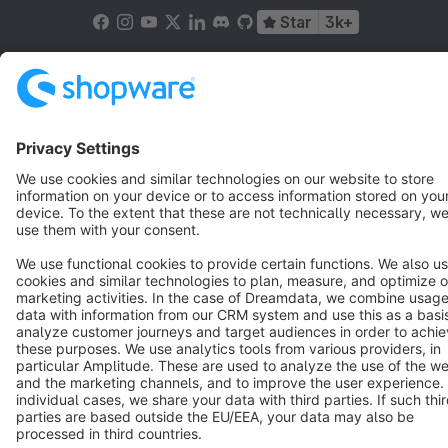
Star
3k+
Terms & Conditions
Privacy
Legal notice
Cookie settings
Copyright © shopware AG - All rights reserved
Notice: * All prices are quoted net of the statutory value-added tax