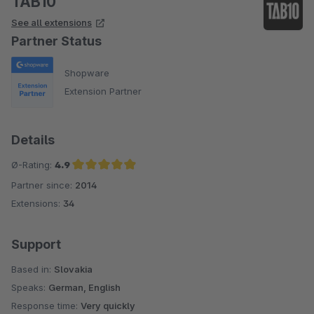
TAB10
See all extensions
Partner Status
Shopware
Extension Partner
Details
Ø-Rating:
4.9
Partner since:
2014
Average rating of 4.9 out of 5 stars
Extensions:
34
Support
Based in:
Slovakia
Speaks:
German, English
Response time:
Very quickly