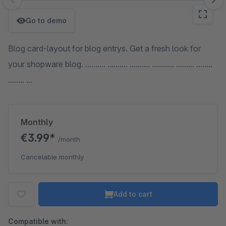
Skip image gallery
Go to demo
Blog card-layout for blog entrys. Get a fresh look for
your shopware blog. .......... .......... .......... ........... ......... ........
........ ...
Monthly
€3.99*
/month
Cancelable monthly
Add to cart
Compatible with: