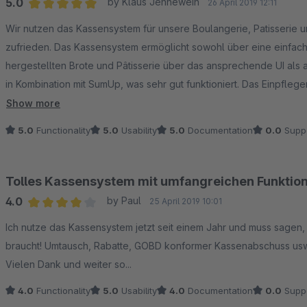
5.0
by Klaus Jennewein
26 April 2019 12:11
Average rating of 5 out of 5 stars
Wir nutzen das Kassensystem für unsere Boulangerie, Patisserie 
zufrieden. Das Kassensystem ermöglicht sowohl über eine einfach
hergestellten Brote und Pâtisserie über das ansprechende UI als
in Kombination mit SumUp, was sehr gut funktioniert. Das Einpfleg
Fragen und die Umsetzung von innovativen Ideen ist Weltklasse.
Show more
Wir können das System nur wärmstens empfehlen! Es macht Spass 
5.0
Functionality
5.0
Usability
5.0
Documentation
0.0
Supp
Tolles Kassensystem mit umfangreichen Funktio
4.0
by Paul
25 April 2019 10:01
Average rating of 4 out of 5 stars
Ich nutze das Kassensystem jetzt seit einem Jahr und muss sagen, d
braucht! Umtausch, Rabatte, GOBD konformer Kassenabschuss usw
Vielen Dank und weiter so...
4.0
Functionality
5.0
Usability
4.0
Documentation
0.0
Supp