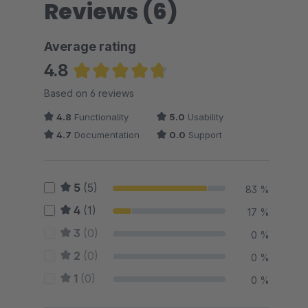
Reviews (6)
Average rating
4.8
Average rating of 4.83 out of 5 stars
Based on 6 reviews
4.8
Functionality
5.0
Usability
4.7
Documentation
0.0
Support
5
(5)
83 %
4
(1)
17 %
3
(0)
0 %
2
(0)
0 %
1
(0)
0 %