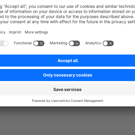
zunächst in einer geeigneten Testumgebung zu testen und die
sowie regelmäßig Backups Ihrer Live-Umgebung zu erstellen
Über Repertus
Repertus ist ihr Softwareentwicklungs- und Dienstleistungsunt
Unser Angebotsspektrum reicht von der E-Commerce Standards
angefertigten Plugin Lösungen speziell auf Ihre Bedürfnisse
Bitte sprechen Sie uns an.