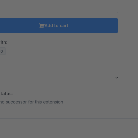
Add to cart
ith:
20
tatus:
no successor for this extension