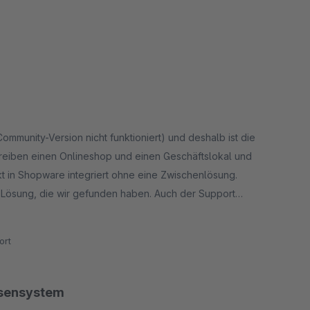
munity-Version nicht funktioniert) und deshalb ist die
treiben einen Onlineshop und einen Geschäftslokal und
t in Shopware integriert ohne eine Zwischenlösung.
e) Lösung, die wir gefunden haben. Auch der Support
 Fiskaltrust leider etwas mühsam, aber dafür kann weder das
tallation der Kassa war etwas mühsam, aber das Thema ist
ort
 Nerven. Wenn aber mal alles eingestellt ist, dann
d 2 Monaten in Verwendung und sind sehr zufrieden. Vielen
assensystem