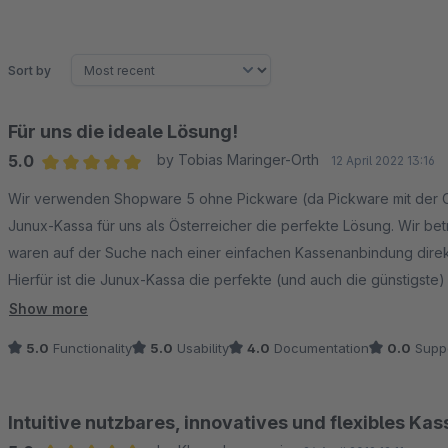
Sort by
Für uns die ideale Lösung!
5.0
by Tobias Maringer-Orth
12 April 2022 13:16
Average rating of 5 out of 5 stars
Wir verwenden Shopware 5 ohne Pickware (da Pickware mit der Com
Junux-Kassa für uns als Österreicher die perfekte Lösung. Wir be
waren auf der Suche nach einer einfachen Kassenanbindung direk
Hierfür ist die Junux-Kassa die perfekte (und auch die günstigst
antwortet schnell und ist sehr hilfsbereit. Die Einrichtung war mit
Show more
freundliche Team von Repertus noch die Kassa was dafür. Die Ins
5.0
Functionality
5.0
Usability
4.0
Documentation
0.0
Supp
auch sehr komplex und deshalb braucht man hier etwas Geduld und
funktioniert die Kassa reibungslos. Wir haben die Kassa jetzt sei
Dank und weiter so! LG aus Salzburg
Intuitive nutzbares, innovatives und flexibles K