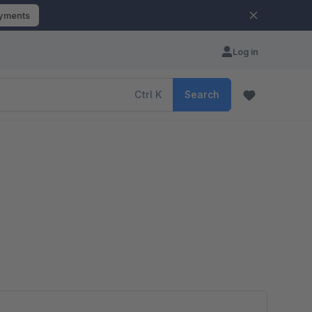
ayments
Log in
Ctrl
K
Search