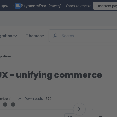
hopware
Payments
Fast. Powerful. Yours to control.
Discover p
grations
Themes
grations
X - unifying commerce
eviews)
Downloads:
276