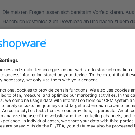
Die meisten Fragen lassen sich bereits im Vorfeld klären. Aus
Handbuch kostenlos zum Download an und haben zudem die 
zusammengestellt.
Schauen Sie in unseren
Supportbereich
!
Hinweis
Jede Installation bzw. jedes Update eines Plugins in Ihrem S
Trotz unserer sowie von Seiten Shopware durchgeführter M
nicht ausschließen, dass es während der Installation oder
kann.
Wir empfehlen grundsätzlich neue Plugins sowie das Einspiele