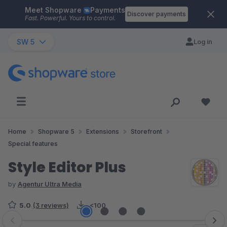
Meet Shopware
Payments
Skip to main content
Discover payments
Fast. Powerful. Yours to control.
SW 5
Log in
Home
Shopware 5
Extensions
Storefront
Special features
Style Editor Plus
by
Agentur Ultra Media
5.0
(3 reviews)
<100
Skip image gallery