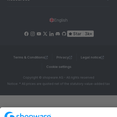
English
Star
3k+
Terms & Conditions
Privacy
Legal notice
Cookie settings
Copyright © shopware AG - All rights reserved
Notice: * All prices are quoted net of the statutory value-added tax