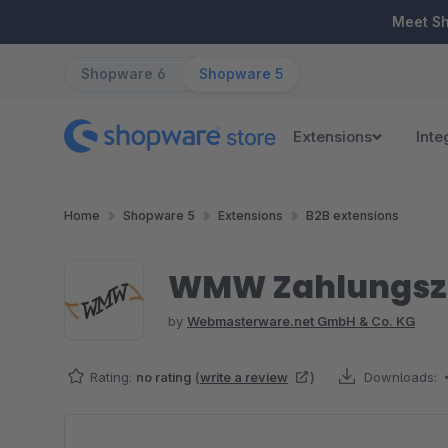
ip to main content
Skip to search
Skip to main navigation
Meet S
Shopware 6
Shopware 5
Extensions
Inte
Home
Shopware 5
Extensions
B2B extensions
WMW Zahlungsz
by
Webmasterware.net GmbH & Co. KG
Rating:
no rating
(
write a review
)
Downloads:
Skip image gallery