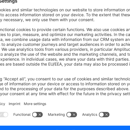
Konfiguration:
Unter
Einstellungen->Zahlungsarten
findet sich für jede
unter den fixen Zuschlägen eine Mehrfachauswahl aller Kun
Wird keine Auswahl getroffen, gilt der Zuschlag für alle Ku
ausgewählten Gruppen beschränkt.
Bei Fragen, Anregungen und Erweiterungswünschen für unsere
info@webmasterware.net