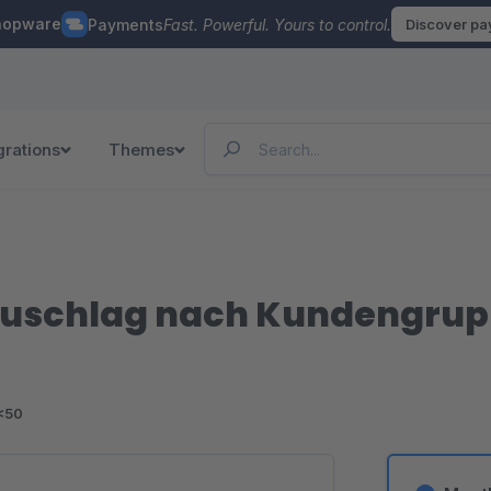
hopware
Payments
Fast. Powerful. Yours to control.
Discover p
grations
Themes
uschlag nach Kundengrup
<50