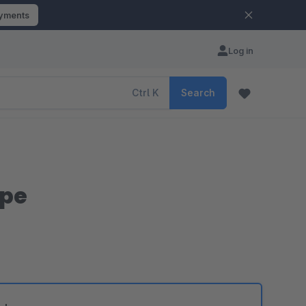
ayments
Log in
Ctrl
K
Search
pe