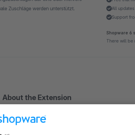
ale Zuschläge werden unterstützt.
All updates
Support fro
Shopware 6 s
There will be 
About the Extension
Dieses Plugin ermöglicht das Beschränken von Zahlungszus