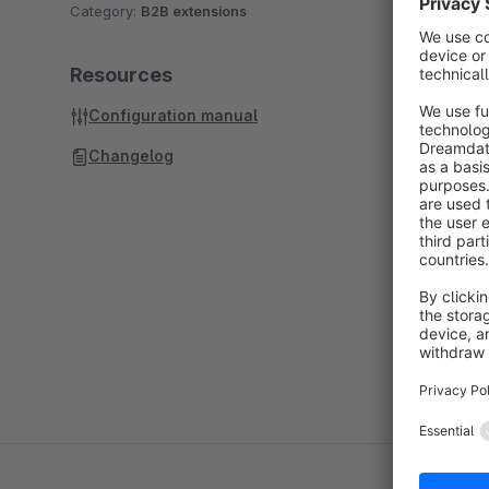
Category:
B2B extensions
Resources
Configuration manual
Changelog