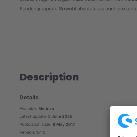
Kundengruppe/n. Sowohl absolute als auch prozentu
Description
Details
Available:
German
Latest update:
5 June 2025
Publication date:
8 May 2017
Version:
1.4.5