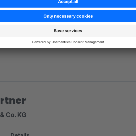
No reviews found.
rtner
& Co. KG
Details