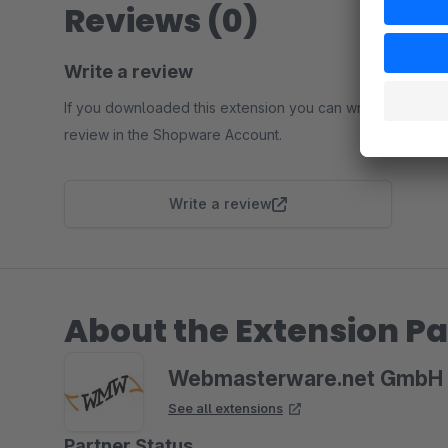
Reviews (0)
Write a review
If you downloaded this extension you can write a
review in the Shopware Account.
Write a review
About the Extension Pa
Webmasterware.net GmbH 
See all extensions
Partner Status