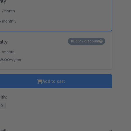
hly
*
/month
e monthly
ally
18.33% discount
*
/month
49.00*
/year
Add to cart
ith:
20
month