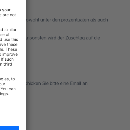
 Zahlungsart sowohl unter den prozentualen als auch
dengruppen.
ndengruppen. Ansonsten wird der Zuschlag auf die
 Plugins schicken Sie bitte eine Email an