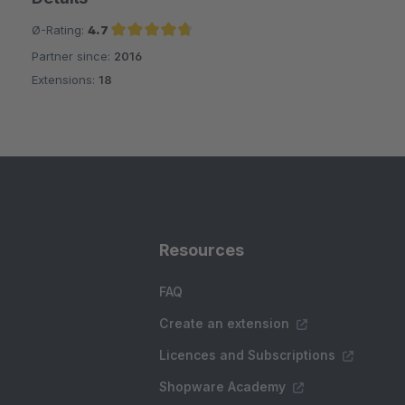
Ø-Rating:
4.7
Partner since:
2016
Average rating of 4.7 out of 5 stars
Extensions:
18
Resources
FAQ
Create an extension
Licences and Subscriptions
Shopware Academy