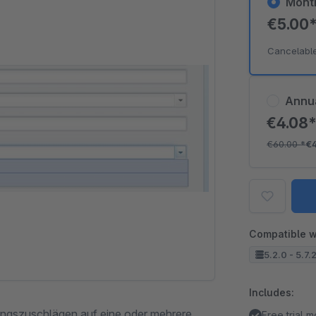
Mont
€5.00
Cancelabl
Annu
€4.08
€60.00
*
€
Compatible w
5.2.0 - 5.7.
Includes:
ungszuschlägen auf eine oder mehrere
Free trial 