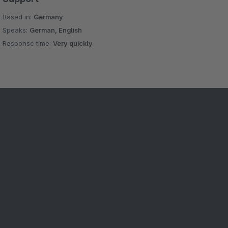
Based in:
Germany
Speaks:
German, English
Response time:
Very quickly