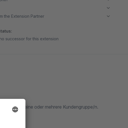
m the Extension Partner
tatus:
no successor for this extension
chlägen auf eine oder mehrere Kundengruppe/n.