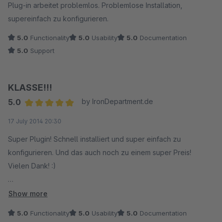
Plug-in arbeitet problemlos. Problemlose Installation,
supereinfach zu konfigurieren.
5.0
Functionality
5.0
Usability
5.0
Documentation
5.0
Support
KLASSE!!!
5.0
by IronDepartment.de
Average rating of 5 out of 5 stars
17 July 2014 20:30
Super Plugin! Schnell installiert und super einfach zu
konfigurieren. Und das auch noch zu einem super Preis!
Vielen Dank! :)
Begutachten kann man das Plugin in bei uns im Shop unter:
Show more
http://www.IronDepartment.de ;)
5.0
Functionality
5.0
Usability
5.0
Documentation