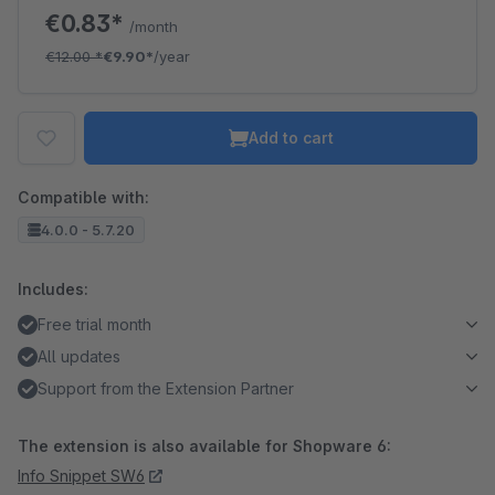
€0.83*
/month
€12.00
*
€9.90*
/year
Add to cart
Compatible with:
4.0.0 - 5.7.20
Includes:
Free trial month
All updates
Support from the Extension Partner
The extension is also available for Shopware 6:
Info Snippet SW6