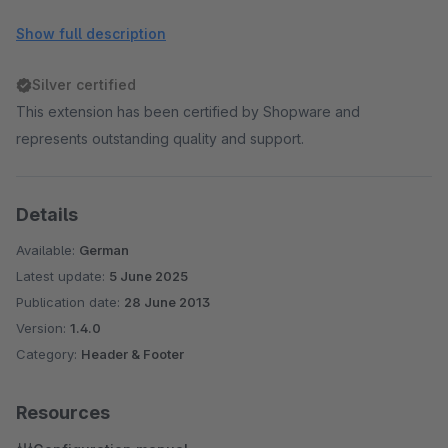
- Deckkraft (100 - 60 %)
Show full description
- Abstand vom Rand in %
- Position von Links / Rechts
Silver certified
- Breite / Höhe der Box (Anpassungsoption für Conexco
This extension has been certified by Shopware and
responsive Template)
represents outstanding quality and support.
- Umschaltpunkt für responsive = Ausblenden
Details
Das Plugin ist für das Shopware Responsiv Theme ausgelegt.
Available:
German
Für andere Tempaltes sind evt. Anpassungen notwendig.
Latest update:
5 June 2025
Hierfür werden HTML, CSS und Smarty-Kenntnisse benötigt.
Publication date:
28 June 2013
Version:
1.4.0
Live demo in meinem
Demoshop
Category:
Header & Footer
Weitere Plugins der BlueWolf-Produktion im
STORE
Resources