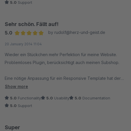
5.0
Support
Sehr schön. Fällt auf!
5.0
by rudolf@herz-und-geist.de
Average rating of 5 out of 5 stars
20 January 2014 11:04
Wieder ein Stückchen mehr Perfektion für meine Website.
Problemloses Plugin, berücksichtigt auch meinen Subshop.
Eine nötige Anpassung für ein Responsive Template hat der
Entwickler in einem Tag gefixt und in eine neue Version
Show more
gebracht.
5.0
Functionality
5.0
Usability
5.0
Documentation
5.0
Support
Daumen hoch!
Super