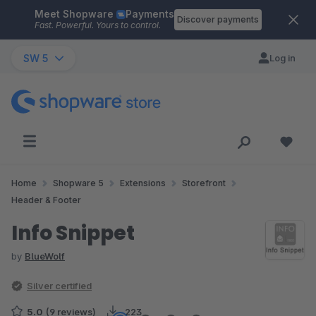
Meet Shopware
Payments
Skip to main content
Discover payments
Fast. Powerful. Yours to control.
SW 5
Log in
Home
Shopware 5
Extensions
Storefront
Header & Footer
Info Snippet
by
BlueWolf
Silver certified
5.0
(9 reviews)
223