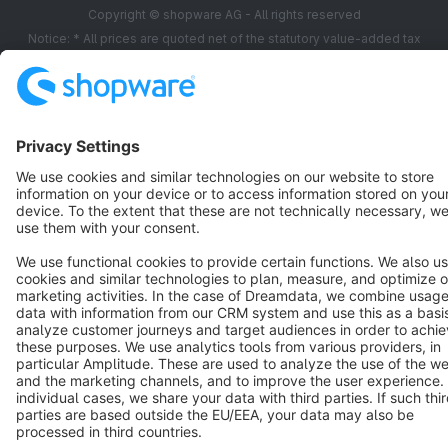
Copyright © shopware AG - All rights reserved
Notice: * All prices are quoted net of the statutory value-added tax