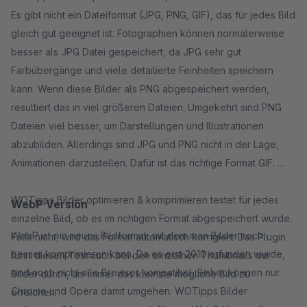
Es gibt nicht ein Dateiformat (JPG, PNG, GIF), das für jedes Bild
gleich gut geeignet ist. Fotographien können normalerweise
besser als JPG Datei gespeichert, da JPG sehr gut
Farbübergänge und viele detailierte Feinheiten speichern
kann. Wenn diese Bilder als PNG abgespeichert werden,
resultiert das in viel größeren Dateien. Umgekehrt sind PNG
Dateien viel besser, um Darstellungen und Illustrationen
abzubilden. Allerdings sind JPG und PNG nicht in der Lage,
Animationen darzustellen. Dafür ist das richtige Format GIF.
WOTipps Bilder optimieren & komprimieren testet für jedes
WebP Version
einzelne Bild, ob es im richtigen Format abgespeichert wurde.
WebP ist ein neues Bildformat, mit dem man Bilder noch
Falls nicht, wird das Format automatisch korrigiert. Das Plugin
besser komprimieren kann. Da es erst 2010 erfunden wurde,
führt diesen Test auch bei den einzelnen Thumbnails der
sind noch nicht alle Browser kompatibel. Bisher können nur
Bilder durch, um immer das kleinste mögliche Bild zu
Chrome und Opera damit umgehen. WOTipps Bilder
erreichen.