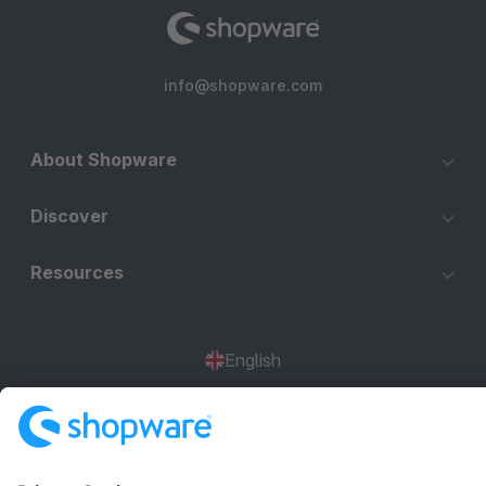
info@shopware.com
About Shopware
Discover
Resources
English
Star
3k+