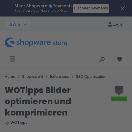
Meet Shopware
Payments
Skip to main content
Discover payments
Fast. Powerful. Yours to control.
SW 5
Log in
Home
Shopware 5
Extensions
SEO Optimization
WOTipps Bilder
optimieren und
komprimieren
by
WOTipps