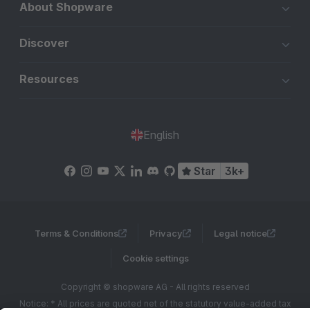
About Shopware
Discover
Resources
English
Star
3k+
Terms & Conditions
Privacy
Legal notice
Cookie settings
Copyright © shopware AG - All rights reserved
Notice: * All prices are quoted net of the statutory value-added tax