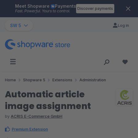
Meet Shopware
Payments
Skip to main content
Discover payments
Fast. Powerful. Yours to control.
SW 5
Log in
Home
Shopware 5
Extensions
Administration
Automatic article
image assignment
by
ACRIS E-Commerce GmbH
Premium Extension