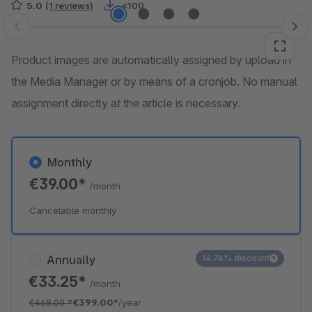
5.0
(1 reviews)
<100
Skip image gallery
Product images are automatically assigned by upload in
the Media Manager or by means of a cronjob. No manual
assignment directly at the article is necessary.
Monthly
€39.00*
/month
Cancelable monthly
Annually
14.74% discount
€33.25*
/month
€468.00
*
€399.00*
/year