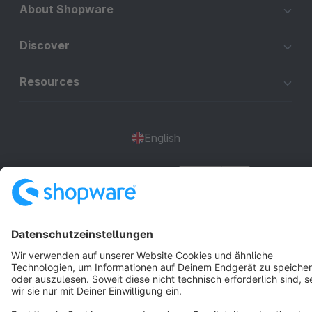
About Shopware
Discover
Resources
English
Star
3k+
Terms & Conditions
Privacy
Legal notice
Cookie settings
Copyright © shopware AG - All rights reserved
Notice: * All prices are quoted net of the statutory value-added tax