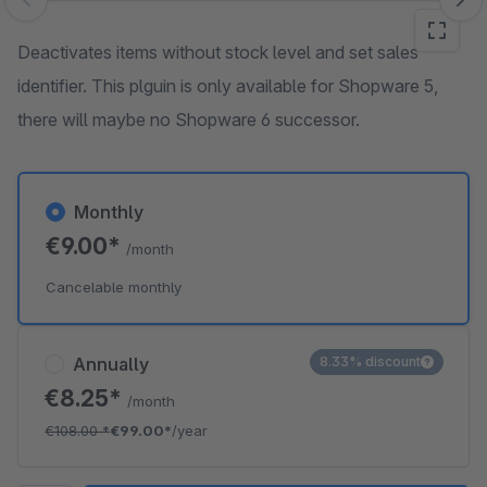
Skip image gallery
Deactivates items without stock level and set sales
identifier. This plguin is only available for Shopware 5,
there will maybe no Shopware 6 successor.
Monthly
€9.00*
/month
Cancelable monthly
Annually
8.33% discount
€8.25*
/month
€108.00
*
€99.00*
/year