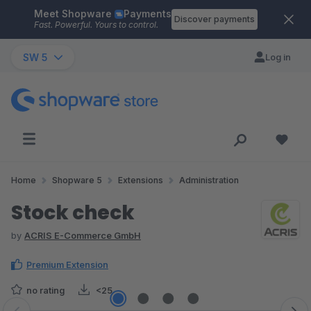
Meet Shopware
Payments
Skip to main content
Discover payments
Fast. Powerful. Yours to control.
SW 5
Log in
Home
Shopware 5
Extensions
Administration
Stock check
by
ACRIS E-Commerce GmbH
Premium Extension
no rating
<25