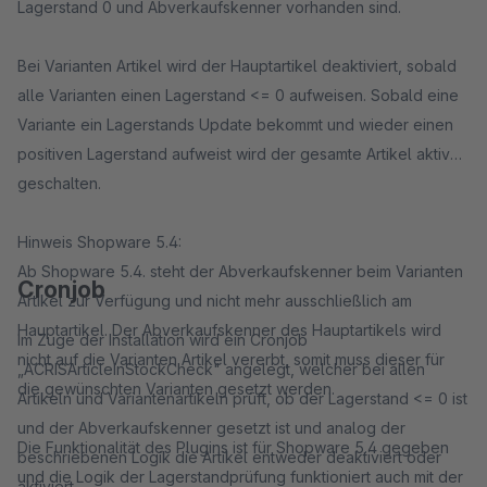
Lagerstand 0 und Abverkaufskenner vorhanden sind.
Bei Varianten Artikel wird der Hauptartikel deaktiviert, sobald
alle Varianten einen Lagerstand <= 0 aufweisen. Sobald eine
Variante ein Lagerstands Update bekommt und wieder einen
positiven Lagerstand aufweist wird der gesamte Artikel aktiv
geschalten.
Hinweis Shopware 5.4:
Ab Shopware 5.4. steht der Abverkaufskenner beim Varianten
Cronjob
Artikel zur Verfügung und nicht mehr ausschließlich am
Hauptartikel. Der Abverkaufskenner des Hauptartikels wird
Im Zuge der Installation wird ein Cronjob
nicht auf die Varianten Artikel vererbt, somit muss dieser für
„ACRISArticleInStockCheck" angelegt, welcher bei allen
die gewünschten Varianten gesetzt werden.
Artikeln und Variantenartikeln prüft, ob der Lagerstand <= 0 ist
und der Abverkaufskenner gesetzt ist und analog der
Die Funktionalität des Plugins ist für Shopware 5.4 gegeben
beschriebenen Logik die Artikel entweder deaktiviert oder
und die Logik der Lagerstandprüfung funktioniert auch mit der
aktiviert.