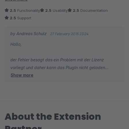
Fehler-Email sagt "'License check for module
2.5
Functionality
2.5
Usability
2.5
Documentation
"BibuAlbumHintergrund" has failed.'"
2.5
Support
Cache wurde geleert und Plugin wurde auch nochmal
by Andreas Schulz
27 February 2015 23:24
komplett neu installiert. Fehler bleibt. =(
Hallo,
der Fehler besagt das ein Problem mit der Lizenz
vorliegt und daher kann das PlugIn nicht geladen
Show more
werden. Bitte einmal die Lizenz und zugehörige Domain
überprüfen.
Im PlugIn ist zudem eine Support-Adresse angeben, auf
die wir schneller bei Fragen schneller reagieren können.
About the Extension
Partner