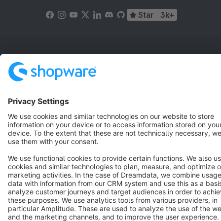
Star
3k+
Terms & Conditions
Privacy
Legal notice
Cookie settings
Copyright © shopware AG - All rights reserved
Notice: * All prices are quoted net of the statutory value-added tax