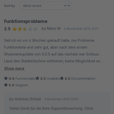
Sort by
Funktionsprobleme
2.5
by Mario M
4 November 2015 12:27
Average rating of 2.5 out of 5 stars
Seit ich es vor 6 Wochen gekauft hatte, nur Probleme.
Funktionierte erst sehr gut, aber nach dem ersten
Shopwareupdate von 5.0.0 auf das nächste war Schluss.
Lässt den Startbildschirm einfrieren, keine Möglichkeit es
selbst zu reparieren, für ewige Basteleien mit dem Support
Show more
hatte ich weder Zeit noch Lust, ich erwarte von Kauf-Plugins,
0.5
Functionality
2.5
Usability
2.5
Documentation
dass sie funktionieren und auch vom nicht EDVler
5.0
Support
beherrschbar sind. Hier leider nicht der Fall.
Ich habe mir jetzt den BackgroundSwitcher von keynet
by Andreas Schulz
5 November 2015 12:09
zugelegt, mit ca. 40 Euro zwar deutlich teurer, aber dafür auch
Vielen Dank für die faire Supportbewertung. Ohne
mehr Möglichkeiten und vor allem, es funktioniert!