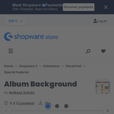
Meet Shopware
Payments
Skip to main content
Discover payments
Fast. Powerful. Yours to control.
SW 5
Log in
Home
Shopware 5
Extensions
Storefront
Special features
Album Background
by
Andreas Schulz
3.2
(3 reviews)
136
Skip image gallery