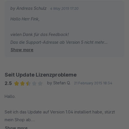
Ist das schon bekannt? Bitte hinterlegen Sie auch eine
by Andreas Schulz
4 May 2015 17:20
Support-Adresse die leichter zu finden ist ..
Hallo Herr Fink,
Sonst, weiter so, die Idee ist TOP!
vielen Dank für das Feedback!
Das die Support-Adresse ab Version 5 nicht mehr
Show more
ausgelesen wird, ist uns noch nicht aufgefallen. In S4
wird sie noch korrekt bei den Einstellungen zum PlugIn
angezeigt.
Wir haben die neuste Version durchaus bereits bei
Seit Update Lizenzprobleme
Shopware 5 im Einsatz. Sollten hier noch Probleme
2.5
by Stefan Q.
21 February 2015 18:34
bestehen, können sie mich unter as@bilderbuffet.de
Average rating of 2.5 out of 5 stars
Hallo.
kontaktieren.
Seit ich das Update auf Version 1.04 installiert habe, stürzt
mein Shop ab.
Show more