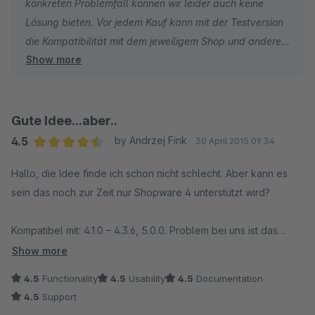
konkreten Problemfall können wir leider auch keine
Den Support habe ich mal fairerhalber mit 10 bewertet, da ich
Lösung bieten. Vor jedem Kauf kann mit der Testversion
den ja nicht kontaktiert hatte.
die Kompatibilität mit dem jeweiligem Shop und anderen
Show more
Plugins überprüft werden. Es freut uns, dass soe mit der
Alternative trotzdem ihr Ziel erreicht haben.
Gute Idee...aber..
4.5
by Andrzej Fink
30 April 2015 09:34
Average rating of 4.5 out of 5 stars
Hallo, die Idee finde ich schon nicht schlecht. Aber kann es
sein das noch zur Zeit nur Shopware 4 unterstützt wird?
Kompatibel mit: 4.1.0 – 4.3.6, 5.0.0. Problem bei uns ist das
Plugin zwar installiert wird, aktiviert, Bilder hinterlegt sind,
Show more
Cache gelöscht & neu Aufgebaut und trotzdem sehe ich unter
4.5
Functionality
4.5
Usability
4.5
Documentation
S5 kein Bild.
4.5
Support