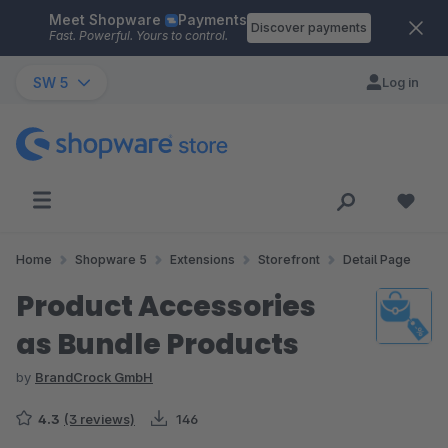
Meet Shopware
Payments
Skip to main content
Discover payments
Fast. Powerful. Yours to control.
SW 5
Log in
Home
Shopware 5
Extensions
Storefront
Detail Page
Product Accessories
as Bundle Products
by
BrandCrock GmbH
4.3
(3 reviews)
146