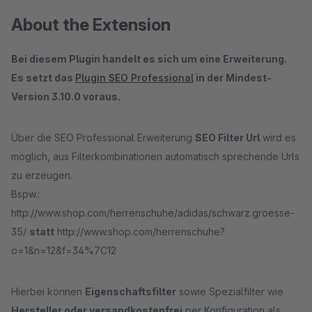
About the Extension
Bei diesem Plugin handelt es sich um eine Erweiterung.
Es setzt das
Plugin SEO Professional
in der Mindest-
Version 3.10.0 voraus.
Über die SEO Professional Erweiterung
SEO Filter Url
wird es
möglich, aus Filterkombinationen automatisch sprechende Urls
zu erzeugen.
Bspw.:
http://www.shop.com/herrenschuhe/adidas/schwarz.groesse-
35/
statt
http://www.shop.com/herrenschuhe?
o=1&n=12&f=34%7C12
Hierbei können
Eigenschaftsfilter
sowie Spezialfilter wie
Hersteller oder versandkostenfrei
per Konfiguration als