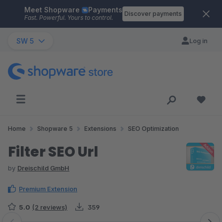
Meet Shopware
Payments
Skip to main content
Discover payments
Fast. Powerful. Yours to control.
SW 5
Log in
Home
Shopware 5
Extensions
SEO Optimization
Filter SEO Url
by
Dreischild GmbH
Premium Extension
5.0
(2 reviews)
359