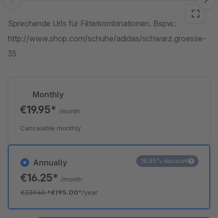
Skip image gallery
Sprechende Urls für Filterkombinationen. Bspw.:
http://www.shop.com/schuhe/adidas/schwarz.groesse-
35
Monthly
€19.95*
/month
Cancelable monthly
18.55% discount
Annually
€16.25*
/month
€239.40
*
€195.00*
/year