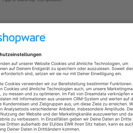
Test us!
All codiverse apps can be tested for 30 days free of charge.
contact our support team. More information can be found he
Check out all codiverse apps: https://store.shopware.com/en
Sort by