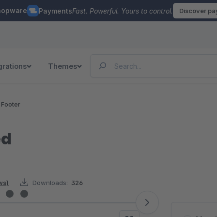
hopware
Payments
Fast. Powerful. Yours to control.
Discover p
grations
Themes
 Footer
ed
ws)
Downloads:
326