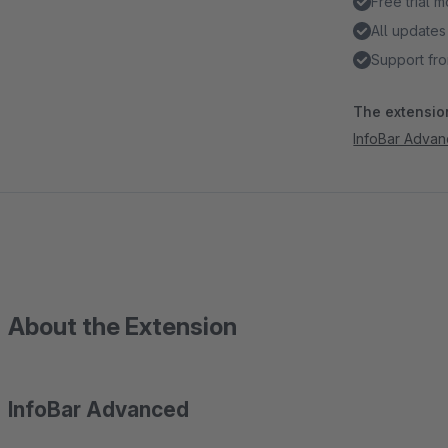
Free trial 
All updates
Support fro
The extension
InfoBar Adva
About the Extension
InfoBar Advanced