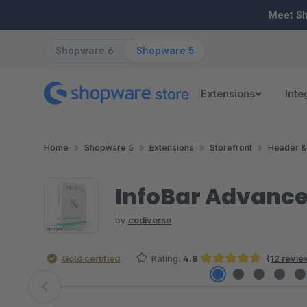
ip to main content
Skip to search
Skip to main navigation
Meet S
Shopware 6
Shopware 5
Extensions
Inte
Home
Shopware 5
Extensions
Storefront
Header &
InfoBar Advanc
by
codiverse
Gold certified
Rating:
4.8
(12 revie
Average rating of 4.79 out of 5 stars
Skip image gallery