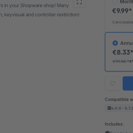
Mont
ers in your Shopware shop! Many
€9.99
 keyvisual and controller restriction!
Cancelable
Annu
€8.33
€119.88
*
€
Compatible w
4.0.0 - 5.7.
Includes: