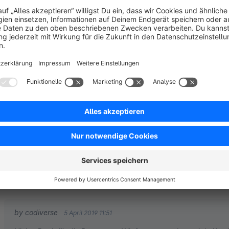
Klasse Plugin und prima Support
5.0
by Daniel Brinkmann
4 November 2019 15:43
Average rating of 5 out of 5 stars
Das Plugin ist prima für Informationen zu Aktionen, Öffnungszeite
schnellen Support bei Fragen und Wünschen.
5.0
Functionality
5.0
Usability
5.0
Documentation
5.0
Suppo
Gute Lösung!
5.0
by Fabio Cinelli
1 April 2019 09:32
Average rating of 5 out of 5 stars
Funktioniert gut, tut was es soll. Der Support ist immer schnell und 
5.0
Functionality
4.0
Usability
4.0
Documentation
5.0
Suppo
by codiverse
5 April 2019 11:51