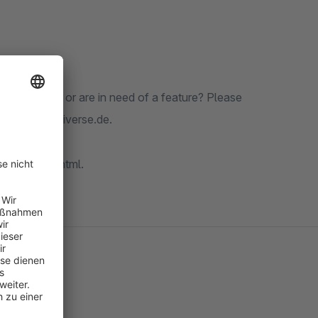
 Found a bug or are in need of a feature? Please
re: www.codiverse.de.
/codiverse.html.