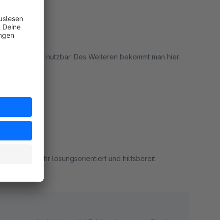
n an Feiertagen nutzbar. Des Weiteren bekommt man hier
rt
freundlich, sehr lösungsorientiert und hilfsbereit.
rt