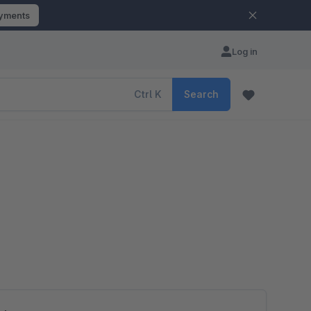
ayments
Log in
Ctrl
K
Search