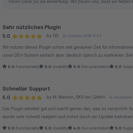
Vielen Dank für die Bewertung. Wir freuen uns, dass wir helfen
Sehr nützliches Plugin
5.0
by GD
26 October 2018 15:57
Average rating of 5 out of 5 stars
Wir nutzen dieses Plugin schon seit geraumer Zeit für Informatio
unser DEV-System einfach aber deutlich optisch zu markieren. Se
5.0
Functionality
5.0
Usability
5.0
Documentation
5.0
Suppo
Schneller Support
5.0
by M. Nielsen, SKV-tec GmbH
14 December 
Average rating of 5 out of 5 stars
Das Plugin arbeitet gut und macht genau das, was es verspricht. 
wurde sehr schnell reagiert und sofort durch ein Update behoben
5.0
Functionality
5.0
Usability
4.0
Documentation
5.0
Suppo