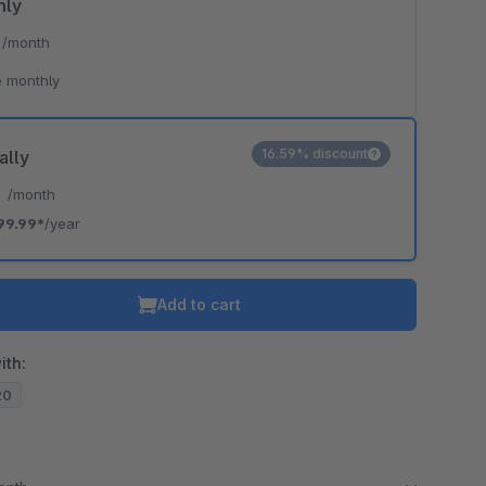
hly
*
/month
 monthly
16.59% discount
ally
*
/month
99.99*
/year
Add to cart
ith:
20