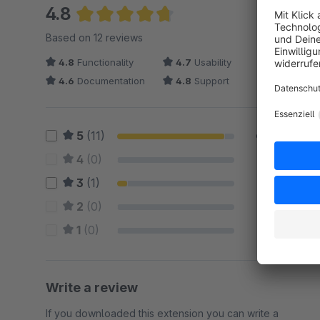
4.8
Average rating of 4.79 out of 5 stars
Based on 12 reviews
4.8
Functionality
4.7
Usability
4.6
Documentation
4.8
Support
5
(11)
92 %
4
(0)
0 %
3
(1)
8 %
2
(0)
0 %
1
(0)
0 %
Write a review
If you downloaded this extension you can write a