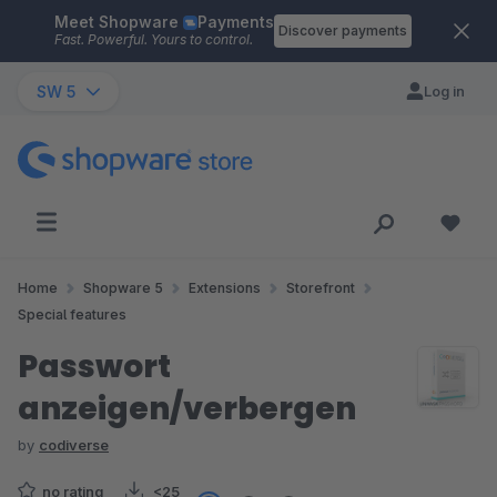
Meet Shopware
Payments
Skip to main content
Discover payments
Fast. Powerful. Yours to control.
SW 5
Log in
Home
Shopware 5
Extensions
Storefront
Special features
Passwort
anzeigen/verbergen
by
codiverse
no rating
<25