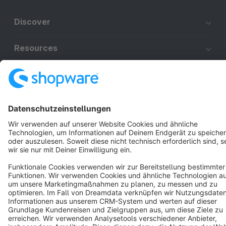
Discover
Resources
English
Star
3k+
Terms & Conditions
Privacy
Legal notice
Cookie settings
Copyright © shopware AG - All rights reserved
Notice: * All prices are quoted net of the statutory value-added tax