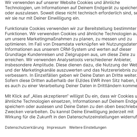
Terms & Conditions
Privacy
Legal notice
Cookie settings
Copyright © shopware AG - All rights reserved
Notice: * All prices are quoted net of the statutory value-added tax