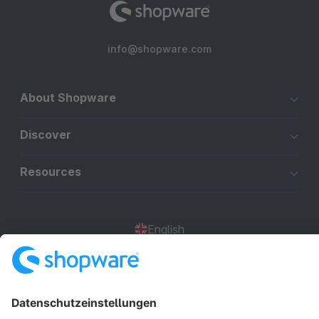
info@shopware.com
About Shopware
Discover
Resources
English
Star
3k+