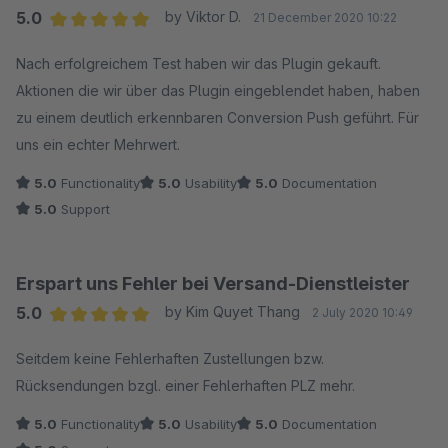
5.0
by Viktor D.
21 December 2020 10:22
Average rating of 5 out of 5 stars
Nach erfolgreichem Test haben wir das Plugin gekauft.
Aktionen die wir über das Plugin eingeblendet haben, haben
zu einem deutlich erkennbaren Conversion Push geführt. Für
uns ein echter Mehrwert.
5.0
Functionality
5.0
Usability
5.0
Documentation
5.0
Support
Erspart uns Fehler bei Versand-Dienstleister
5.0
by Kim Quyet Thang
2 July 2020 10:49
Average rating of 5 out of 5 stars
Seitdem keine Fehlerhaften Zustellungen bzw.
Rücksendungen bzgl. einer Fehlerhaften PLZ mehr.
5.0
Functionality
5.0
Usability
5.0
Documentation