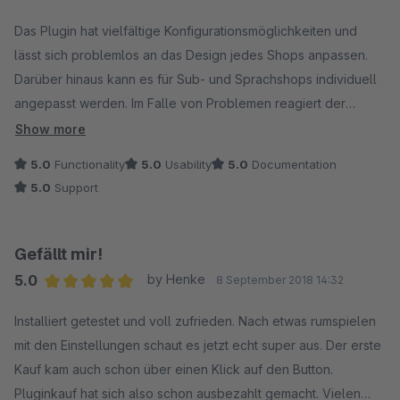
Average rating of 5 out of 5 stars
Das Plugin hat vielfältige Konfigurationsmöglichkeiten und
lässt sich problemlos an das Design jedes Shops anpassen.
Darüber hinaus kann es für Sub- und Sprachshops individuell
angepasst werden. Im Falle von Problemen reagiert der
Support sehr schnell und zielführend. Vielen Dank dafür.
Show more
5.0
Functionality
5.0
Usability
5.0
Documentation
5.0
Support
Gefällt mir!
5.0
by Henke
8 September 2018 14:32
Average rating of 5 out of 5 stars
Installiert getestet und voll zufrieden. Nach etwas rumspielen
mit den Einstellungen schaut es jetzt echt super aus. Der erste
Kauf kam auch schon über einen Klick auf den Button.
Pluginkauf hat sich also schon ausbezahlt gemacht. Vielen