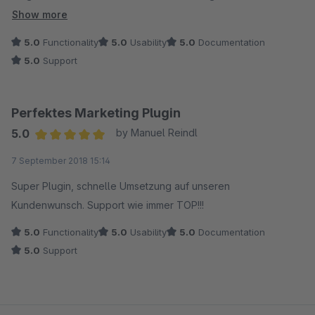
Dank dafür. Freue mich auch schon auf weitere Layouts. Gute
Show more
Idee & TOP Preis-Leistung.
5.0
Functionality
5.0
Usability
5.0
Documentation
5.0
Support
Perfektes Marketing Plugin
5.0
by Manuel Reindl
Average rating of 5 out of 5 stars
7 September 2018 15:14
Super Plugin, schnelle Umsetzung auf unseren
Kundenwunsch. Support wie immer TOP!!!
5.0
Functionality
5.0
Usability
5.0
Documentation
5.0
Support