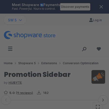
Meet Shopware
Payments
Skip to main content
Discover payments
Fast. Powerful. Yours to control.
SW 5
Log in
Home
Shopware 5
Extensions
Conversion Optimization
Promotion Sidebar
by
HUBYTE
5.0
(9 reviews)
182
Skip image gallery