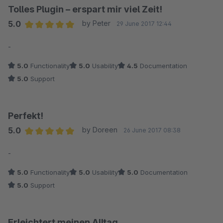
eine nicht zu unterschätzende Aufgabe. Daher haben
Tolles Plugin – erspart mir viel Zeit!
wir uns dazu entschlossen, auf ein Mietmodell zu
5.0
by Peter
29 June 2017 12:44
setzen. Vielleicht betrachten Sie dies jetzt in einem
Average rating of 5 out of 5 stars
-
anderen Licht und überdenken Ihre Bewertung noch
einmal. Viele Grüße aus Eisenach
5.0
Functionality
5.0
Usability
4.5
Documentation
5.0
Support
Perfekt!
5.0
by Doreen
26 June 2017 08:38
Average rating of 5 out of 5 stars
-
5.0
Functionality
5.0
Usability
5.0
Documentation
5.0
Support
Erleichtert meinen Alltag