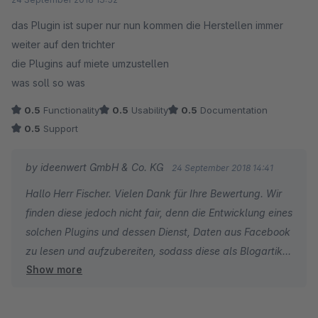
das Plugin ist super nur nun kommen die Herstellen immer
weiter auf den trichter
die Plugins auf miete umzustellen
was soll so was
0.5
Functionality
0.5
Usability
0.5
Documentation
0.5
Support
by ideenwert GmbH & Co. KG
24 September 2018 14:41
Hallo Herr Fischer. Vielen Dank für Ihre Bewertung. Wir
finden diese jedoch nicht fair, denn die Entwicklung eines
solchen Plugins und dessen Dienst, Daten aus Facebook
zu lesen und aufzubereiten, sodass diese als Blogartikel
Show more
in Ihrem Shop eingebunden werden können, ist kein
einfaches Unterfangen. Auch eine regelmäßige
Anpassung und Wartung ist bei einem solchen Dienst