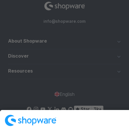
info@shopware.com
About Shopware
Discover
Resources
English
Star
3k+