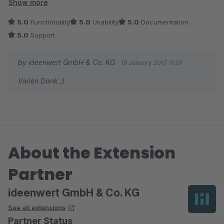
Show more
Umgekehrt gabs es ja schon, nur so noch nicht. Großes
5.0
Functionality
5.0
Usability
5.0
Documentation
Kompliment an die Entwickler und danke für das sehr nette
5.0
Support
und hilfsbereite Gespräch!
by ideenwert GmbH & Co. KG
18 January 2017 11:29
Gruß Marcel
Vielen Dank ;)
About the Extension
Partner
ideenwert GmbH & Co. KG
See all extensions
Partner Status