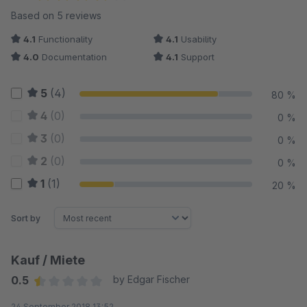
Average rating of 4.1 out of 5 stars
Based on 5 reviews
4.1
Functionality
4.1
Usability
4.0
Documentation
4.1
Support
5
(4)
80 %
4
(0)
0 %
3
(0)
0 %
2
(0)
0 %
1
(1)
20 %
Sort by
Kauf / Miete
0.5
by Edgar Fischer
Average rating of 0.5 out of 5 stars
24 September 2018 13:52