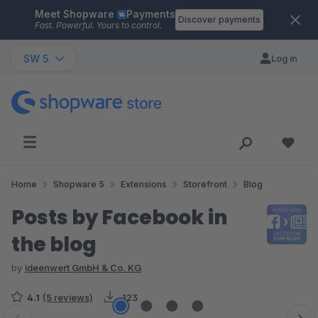
Meet Shopware
Payments
Skip to main content
Discover payments
Fast. Powerful. Yours to control.
SW 5
Log in
Home
Shopware 5
Extensions
Storefront
Blog
Posts by Facebook in
the blog
by
ideenwert GmbH & Co. KG
4.1
(5 reviews)
123