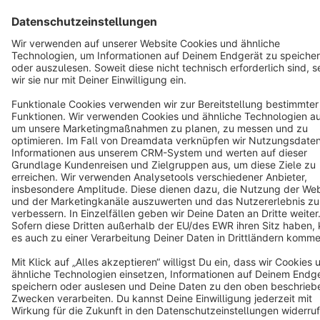
Terms & Conditions
Privacy
Legal notice
Cookie settings
Copyright © shopware AG - All rights reserved
Notice: * All prices are quoted net of the statutory value-added tax