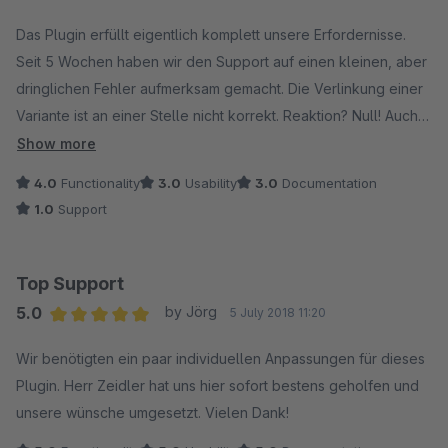
Average rating of 3 out of 5 stars
Das Plugin erfüllt eigentlich komplett unsere Erfordernisse.
Seit 5 Wochen haben wir den Support auf einen kleinen, aber
dringlichen Fehler aufmerksam gemacht. Die Verlinkung einer
Variante ist an einer Stelle nicht korrekt. Reaktion? Null! Auch
per E-Mail erfolgt keine Rückmeldung. Wir hätten gern anders
Show more
bewertet.
4.0
Functionality
3.0
Usability
3.0
Documentation
Wir können das Plugin unter diesen Umständen derzeit
1.0
Support
produktiv nicht einsetzen.
Top Support
5.0
by Jörg
5 July 2018 11:20
Average rating of 5 out of 5 stars
Wir benötigten ein paar individuellen Anpassungen für dieses
Plugin. Herr Zeidler hat uns hier sofort bestens geholfen und
unsere wünsche umgesetzt. Vielen Dank!