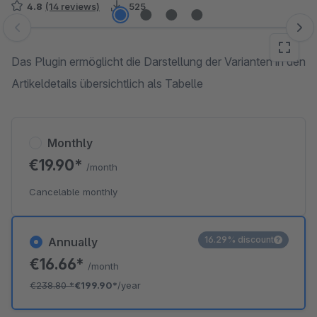
4.8
(14 reviews)
525
Skip image gallery
Das Plugin ermöglicht die Darstellung der Varianten in den
Artikeldetails übersichtlich als Tabelle
Monthly
€19.90*
/month
Cancelable monthly
16.29% discount
Annually
€16.66*
/month
€238.80
*
€199.90*
/year