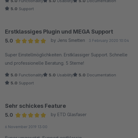
5.0
Functionality
5.0
Usability
5.0
Documentation
5.0
Support
Erstklassiges Plugin und MEGA Support
5.0
by Jens Smetten
3 February 2020 10:04
Average rating of 5 out of 5 stars
Super Einstellmöglichkeiten. Erstklassiger Support. Schnelle
und professionelle Beratung. 5 Sterne!
5.0
Functionality
5.0
Usability
5.0
Documentation
5.0
Support
Sehr schickes Feature
5.0
by ETD Glasfaser
Average rating of 5 out of 5 stars
6 November 2019 13:00
Super umgesetzt, Support erstklassig.