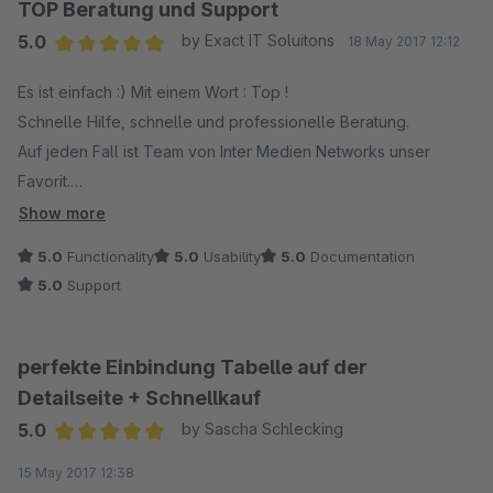
genötigt sahen. Für etwas einfachere Strukturen aber ein
TOP Beratung und Support
klasse Teil.
5.0
by Exact IT Soluitons
18 May 2017 12:12
Average rating of 5 out of 5 stars
Es ist einfach :) Mit einem Wort : Top !
Schnelle Hilfe, schnelle und professionelle Beratung.
Auf jeden Fall ist Team von Inter Medien Networks unser
Favorit.
Vielen Dank
Show more
5.0
Functionality
5.0
Usability
5.0
Documentation
5.0
Support
perfekte Einbindung Tabelle auf der
Detailseite + Schnellkauf
5.0
by Sascha Schlecking
Average rating of 5 out of 5 stars
15 May 2017 12:38