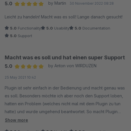
5.0
by Martin
30 November 2022 08:28
Average rating of 5 out of 5 stars
Leicht zu handeln! Macht was es soll! Lange danach gesucht!
5.0
Functionality
5.0
Usability
5.0
Documentation
5.0
Support
Macht was es soll und hat einen super Support
5.0
by Anton von WIRDUZEN
Average rating of 5 out of 5 stars
25 May 2021 10:42
Plugin ist sehr einfach in der Bedienung und macht genau was
es soll. Besonders möchte ich aber noch den Support loben,
hatten ein Problem (welches nicht mal mit dem Plugin zu tun
hatte) und wurde umgehend beantwortet. So macht Plugin
einsetzen Spaß.
Show more