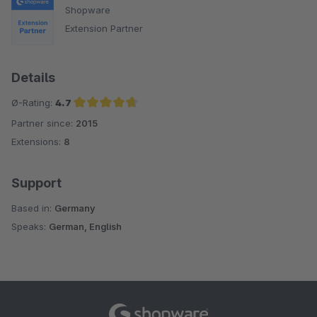
Shopware
Extension Partner
Details
Ø-Rating:
4.7
Partner since:
2015
Average rating of 4.7 out of 5 stars
Extensions:
8
Support
Based in:
Germany
Speaks:
German, English