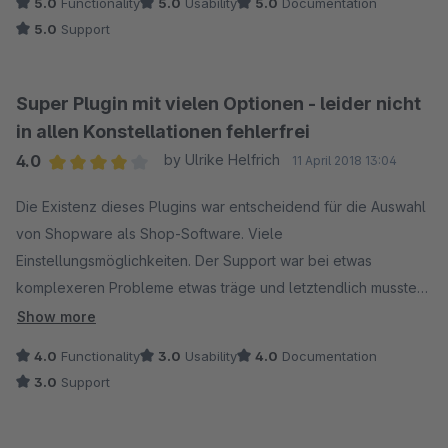
5.0
Functionality
5.0
Usability
5.0
Documentation
5.0
Support
Super Plugin mit vielen Optionen - leider nicht
in allen Konstellationen fehlerfrei
4.0
by Ulrike Helfrich
11 April 2018 13:04
Average rating of 4 out of 5 stars
Die Existenz dieses Plugins war entscheidend für die Auswahl
von Shopware als Shop-Software. Viele
Einstellungsmöglichkeiten. Der Support war bei etwas
komplexeren Probleme etwas träge und letztendlich musste
das Plugin aussortiert werden, da der Teufel im Detail steckte.
Show more
Bei Shops mit Lager- und Bestellwarenangebot behindern sich
4.0
Functionality
3.0
Usability
4.0
Documentation
die Funktionen von Shopware und Plugin teilweise
3.0
Support
gegenseitig. Die Bildanzeige war nicht immer fehlerfrei, so
dass wir uns letztendlich schweren Herzens zum Abschalten