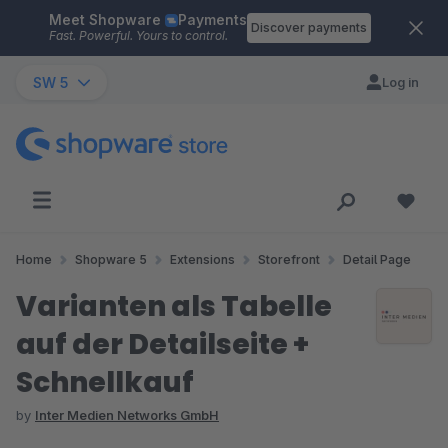
Meet Shopware
Payments
Skip to main content
Discover payments
Fast. Powerful. Yours to control.
SW 5
Log in
Home
Shopware 5
Extensions
Storefront
Detail Page
Varianten als Tabelle
auf der Detailseite +
Schnellkauf
by
Inter Medien Networks GmbH