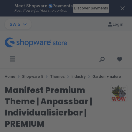
Meet Shopware
Payments
Skip to main content
Discover payments
Fast. Powerful. Yours to control.
SW 5
Log in
Home
Shopware 5
Themes
Industry
Garden + nature
Manifest Premium
Theme | Anpassbar |
Individualisierbar |
PREMIUM