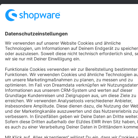
English
Star
3k+
Terms & Conditions
Privacy
Legal notice
Cookie settings
Copyright © shopware AG - All rights reserved
Notice: * All prices are quoted net of the statutory value-added tax