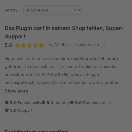
Sort by
Das Plugin darf in keinem Shop fehlen, Super-
Support
5.0
by Matthias
31 July 2023 10:52
Average rating of 5 out of 5 stars
Eigentlich sollte so eine Funktion zum Shopware Standard
gehören. Da dies nicht so ist, um so erfreulicher, dass die
Entwickler von DIE KONKURRENZ dies als Plugin
herausgebracht haben. Das darf in keinem professionellen
Shop, der Wert auf Wiederholungskäufer legt, fehlen. Dazu
Show more
ein vorbildlicher schneller Support, der sogar ruckzuck noch
5.0
Functionality
5.0
Usability
5.0
Documentation
einen besonderen Feature-Wunsch kostenlos nachgerüstet
5.0
Support
hat.
Wir hoffen, dass es sehr bald auch eine Version für Shopware