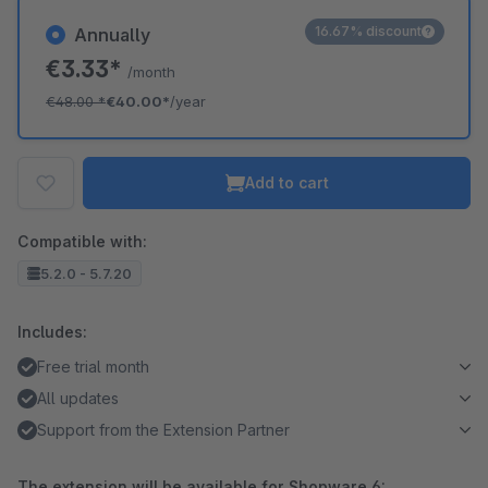
16.67% discount
Annually
€3.33*
/month
€48.00
*
€40.00*
/year
Add to cart
Compatible with:
5.2.0 - 5.7.20
Includes:
Free trial month
All updates
Support from the Extension Partner
The extension will be available for Shopware 6: