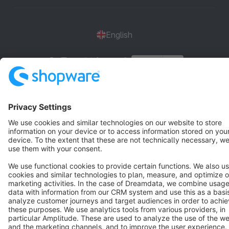
English
Star
3k+
Terms & Conditions
Privacy
Legal notice
Cookie settings
Copyright © shopware AG - All rights reserved
Notice: * All prices are quoted net of the statutory value-added tax