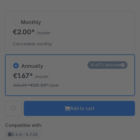
Monthly
€2.00*
/month
Cancelable monthly
16.67% discount
Annually
€1.67*
/month
€24.00
*
€20.00*
/year
Add to cart
Compatible with:
5.2.0 - 5.7.20