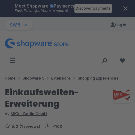
Meet Shopware
Payments
Skip to main content
Discover payments
Fast. Powerful. Yours to control.
SW 5
Log in
Home
Shopware 5
Extensions
Shopping Experiences
Einkaufswelten-
Erweiterung
by
MKX - Berlin GmbH
5.0
(1 reviews)
<100