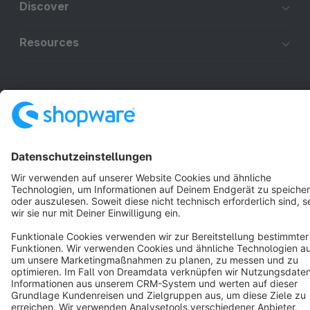
Discover
Resources
English
Star
3k+
Terms & Conditions
Privacy
Legal notice
Cookie settings
Copyright © shopware AG - All rights reserved
Notice: * All prices are quoted net of the statutory value-added tax